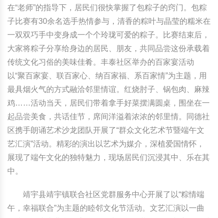
在“老师”的指导下，居民们很快掌握了包粽子的窍门。包粽
中国民俗时尚
扎染
中国民俗时尚
扎染
子比赛有30余名选手热情参与，清香的粽叶与晶莹的糯米在
一双双巧手中变身成一个个玲珑可爱的粽子。比赛结束后，
中国传统服饰
皮影
中国传统服饰
皮影
大家将粽子分享给身边的居民、朋友，共同品尝这份承载着
传统文化习俗的美味佳肴。丰泰社区举办的百家宴活动
中华民居
木雕
中华民居
木雕
以“聚百家宴、联百家心、纳百家福、系百家情”为主题，用
最具烟火气的方式融洽邻里情谊。红烧肘子、锅包肉、麻辣
中华文脉
紫砂壶
中华文脉
紫砂壶
鸡……活动当天，居民们带着拿手好菜摆满圆桌，围坐在一
起品尝美食，共话佳节，席间洋溢着浓浓的邻里情。同德社
中国结
中国结
区携手朗诵艺术沙龙团队开展了“群众文化艺术节暨端午文
提线木偶
提线木偶
艺汇演”活动。精彩的演出以艺术为媒介，深植爱国情怀，
展现了端午文化的独特魅力，现场居民们沉浸其中、乐在其
剪纸艺术
剪纸艺术
中。
靖宇县靖宇镇联合社区党群服务中心开展了以“粽情端
午，幸福联合”为主题的睦邻文化节活动。文艺汇演以一曲