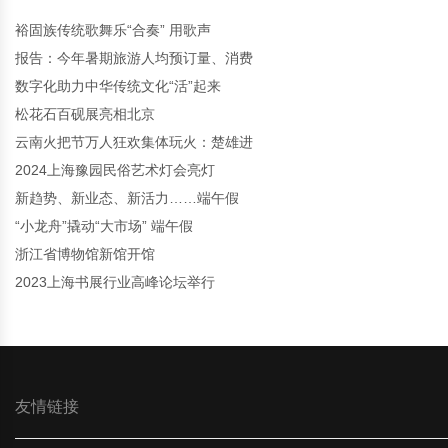
裕固族传统歌舞乐“合奏” 用歌声
报告：今年暑期旅游人均预订量、消费
数字化助力中华传统文化“活”起来
松花石百砚展亮相北京
云南火把节万人狂欢集体玩火：楚雄进
2024上海豫园民俗艺术灯会亮灯
新趋势、新业态、新活力……端午假
“小龙舟”撬动“大市场” 端午假
浙江省博物馆新馆开馆
2023上海书展行业高峰论坛举行
友情链接