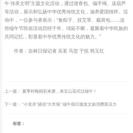
午 传承文明”主题文化活动，通过缝香包、编手绳、送葫芦
等活动，展示和弘扬中华优秀传统文化，涵养爱国情怀。活
动中，一位参与者表示：“食粽子、挂艾草、戴荷包……这
些端午节民俗活动历经千年、绵延不断，凝聚着中华民族的
共同记忆，彰显着中华优秀传统文化的魅力。”
作者：吉林日报记者 吴茗 马贺 于悦 韩玉红
上一篇
：
夏季村晚精彩来袭，来宝山花式过端午！
下一篇
：
“小龙舟”撬动“大市场” 端午假日激发文旅消费新活力
标签：