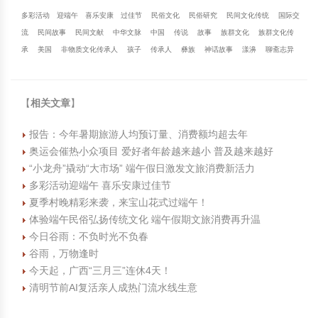
多彩活动
迎端午
喜乐安康
过佳节
民俗文化
民俗研究
民间文化传统
国际交
流
民间故事
民间文献
中华文脉
中国
传说
故事
族群文化
族群文化传
承
美国
非物质文化传承人
孩子
传承人
彝族
神话故事
漾濞
聊斋志异
【
相关文章
】
报告：今年暑期旅游人均预订量、消费额均超去年
奥运会催热小众项目 爱好者年龄越来越小 普及越来越好
“小龙舟”撬动“大市场” 端午假日激发文旅消费新活力
多彩活动迎端午 喜乐安康过佳节
夏季村晚精彩来袭，来宝山花式过端午！
体验端午民俗弘扬传统文化 端午假期文旅消费再升温
今日谷雨：不负时光不负春
谷雨，万物逢时
今天起，广西“三月三”连休4天！
清明节前AI复活亲人成热门流水线生意