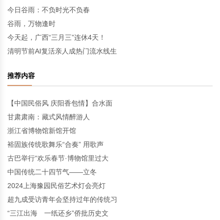
今日谷雨：不负时光不负春
谷雨，万物逢时
今天起，广西“三月三”连休4天！
清明节前AI复活亲人成热门流水线生
推荐内容
【中国民俗风 庆阳香包情】合水面
甘肃肃南：藏式风情醉游人
浙江省博物馆新馆开馆
裕固族传统歌舞乐“合奏” 用歌声
古巴举行“欢乐春节·博物馆里过大
中国传统二十四节气——立冬
2024上海豫园民俗艺术灯会亮灯
超九成受访青年会坚持过年的传统习
“三江出海 一纸还乡”侨批历史文