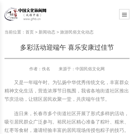
旅游民俗文化动态
中国民俗史话
中国古代休闲文化
中国传统节日
中国生肖文化
中国饮食文化
刺绣
中国民间故事
中国周易文化
现代家庭教育知识
旅游民俗文化动态
中国民俗史话
中国古代休闲文化
中国传统节日
中国生肖文化
中国饮食文化
刺绣
中国民间故事
中国周易文化
现代家庭教育知识
当前位置：
首页
>
新闻动态
>
旅游民俗文化动态
社会热点新闻
中华民俗礼仪
文化休闲产业研究
国外传统节日
星座文化
国外饮食文化
年画
外国民间故事
中国风水文化
校园文化建设知识
社会热点新闻
中华民俗礼仪
文化休闲产业研究
国外传统节日
星座文化
国外饮食文化
年画
外国民间故事
中国风水文化
校园文化建设知识
多彩活动迎端午 喜乐安康过佳节
中国民俗趣谈
非物质文化遗产
风筝
中国宗教文化
学习力教育知识
返回首页
中国民俗趣谈
非物质文化遗产
风筝
中国宗教文化
学习力教育知识
中华姓氏文化
政策法律法规
漆器
苗族巫蛊文化
教育名家
中华姓氏文化
政策法律法规
漆器
苗族巫蛊文化
教育名家
作者：佚名 来源于：
中国民俗文化网
又是一年端午时。为弘扬中华优秀传统文化，丰富群众
中国民俗信仰
国外民俗趣谈
泥人
国外神秘文化
艺术百科
中国民俗信仰
国外民俗趣谈
泥人
国外神秘文化
艺术百科
精神文化生活，营造浓厚节日氛围，我省各地街道社区推出
中国民俗禁忌
旅游出行知识
绸伞
中国性文化
生活百科
中国民俗禁忌
旅游出行知识
绸伞
中国性文化
生活百科
节庆活动，让辖区居民欢聚一堂，共庆端午佳节。
连日来，长春市多个街道社区开展了形式多样的活动，
中外婚俗文化
时尚休闲文化
灯笼
教育百科
中外婚俗文化
时尚休闲文化
灯笼
教育百科
吸引居民群众广泛参与。裕民社区精心准备了粽叶、糯米、
中国民俗研究
国际交流
草编
其他百科
中国民俗研究
国际交流
草编
其他百科
红枣等食材，邀请经验丰富的居民现场传授包粽子的技巧。