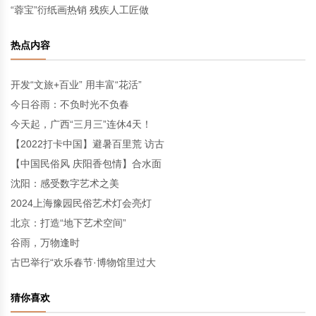
“蓉宝”衍纸画热销 残疾人工匠做
热点内容
开发“文旅+百业” 用丰富“花活”
今日谷雨：不负时光不负春
今天起，广西“三月三”连休4天！
【2022打卡中国】避暑百里荒 访古
【中国民俗风 庆阳香包情】合水面
沈阳：感受数字艺术之美
2024上海豫园民俗艺术灯会亮灯
北京：打造“地下艺术空间”
谷雨，万物逢时
古巴举行“欢乐春节·博物馆里过大
猜你喜欢