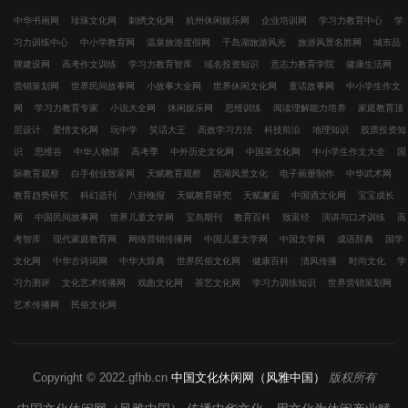
中华书画网
珍珠文化网
刺绣文化网
杭州休闲娱乐网
企业培训网
学习力教育中心
学
习力训练中心
中小学教育网
温泉旅游度假网
千岛湖旅游风光
旅游风景名胜网
城市品
牌建设网
高考作文训练
学习力教育智库
域名投资知识
意志力教育学院
健康生活网
营销策划网
世界民间故事网
小故事大全网
世界休闲文化网
童话故事网
中小学生作文
网
学习力教育专家
小说大全网
休闲娱乐网
思维训练
阅读理解能力培养
家庭教育顶
层设计
爱情文化网
玩中学
笑话大王
高效学习方法
科技前沿
地理知识
股票投资知
识
思维谷
中华人物谱
高考季
中外历史文化网
中国茶文化网
中小学生作文大全
国
际教育观察
白手创业致富网
天赋教育观察
西湖风景文化
电子画册制作
中华武术网
教育趋势研究
科幻选刊
八卦晚报
天赋教育研究
天赋邂逅
中国酒文化网
宝宝成长
网
中国民间故事网
世界儿童文学网
宝岛期刊
教育百科
致富经
演讲与口才训练
高
考智库
现代家庭教育网
网络营销传播网
中国儿童文学网
中国文学网
成语辞典
国学
文化网
中华古诗词网
中华大辞典
世界民俗文化网
健康百科
清风传播
时尚文化
学
习力测评
文化艺术传播网
戏曲文化网
茶艺文化网
学习力训练知识
世界营销策划网
艺术传播网
民俗文化网
Copyright © 2022.gfhb.cn
中国文化休闲网（风雅中国）
版权所有