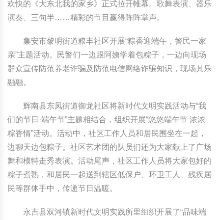
欢快的《大东北我的家乡》正式拉开帷幕。歌舞表演、器乐
演奏、三句半……精彩的节目赢得阵阵掌声。
集安市黎明街道粮丰社区开展“粽香迎端午，警民一家
亲”主题活动。民警们一边跟阿姨学着包粽子，一边向现场
群众宣传防范养老诈骗及防范电信网络诈骗知识，现场其乐
融融。
辉南县东凤街道御龙社区将新时代文明实践活动与“我
们的节日·端午节”主题相结合，组织开展“悠悠端午节 浓浓
粽香情”活动。活动中，社区工作人员和居民围坐在一起，
边聊天边包粽子。社区艺术团的队员们还为大家献上了广场
舞和模特走秀表演。活动尾声，社区工作人员将大家包好的
粽子煮熟，和居民一起送到辖区低保户、环卫工人、残疾居
民等群体手中，传递节日温暖。
永吉县双河镇新时代文明实践所里组织开展了“品味端