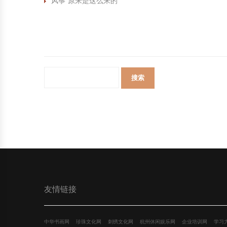
“风筝”原来是这么来的
中国民俗时尚
扎染
中国民俗时尚
扎染
中国传统服饰
皮影
中国传统服饰
皮影
中华民居
木雕
中华民居
木雕
中华文脉
紫砂壶
中华文脉
紫砂壶
中国结
中国结
提线木偶
提线木偶
剪纸艺术
剪纸艺术
友情链接
中华书画网
珍珠文化网
刺绣文化网
杭州休闲娱乐网
企业培训网
学习