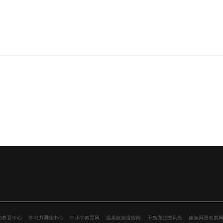
力教育中心
学习力训练中心
中小学教育网
温泉旅游度假网
千岛湖旅游风光
旅游风景名胜