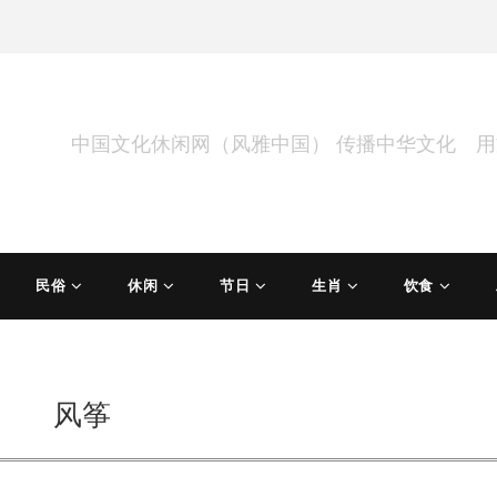
中国文化休闲网（风雅中国） 传播中华文化 
民俗
休闲
节日
生肖
饮食
风筝