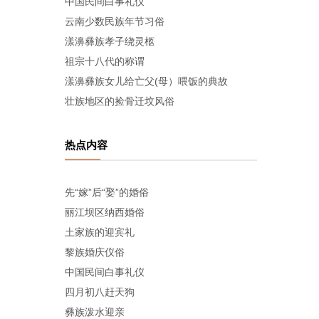
中国民间白事礼仪
云南少数民族年节习俗
漾濞彝族孝子绕灵柩
祖宗十八代的称谓
漾濞彝族女儿给亡父(母）喂饭的典故
壮族地区的捡骨迁坟风俗
热点内容
先“嫁”后“娶”的婚俗
丽江坝区纳西婚俗
土家族的迎宾礼
黎族婚庆仪俗
中国民间白事礼仪
四月初八赶天狗
彝族泼水迎亲