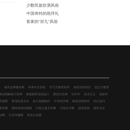
少数民族饮酒风俗
中国奇特的跪拜礼
客家的“崇九”风俗
网
城市品牌建设网
高考作文训练
学习力教育智库
域名投资知识
意志力教育
阅读理解能力培养
家庭教育顶层设计
爱情文化网
玩中学
笑话大王
高效学
育观察
西湖风景文化
电子画册制作
中华武术网
教育趋势研究
科幻选刊
教育网
网络营销传播网
中国儿童文学网
中国文学网
成语辞典
国学文化
划网
艺术传播网
民俗文化网