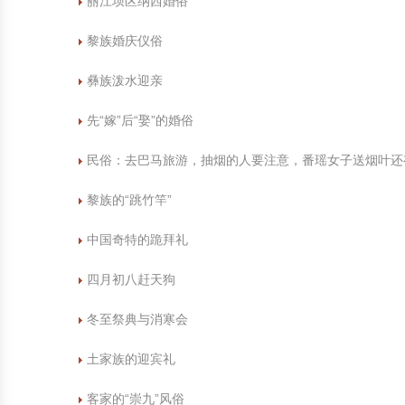
丽江坝区纳西婚俗
中国民俗时尚
扎染
中国民俗时尚
扎染
黎族婚庆仪俗
中国传统服饰
皮影
中国传统服饰
皮影
彝族泼水迎亲
先“嫁”后“娶”的婚俗
中华民居
木雕
中华民居
木雕
民俗：去巴马旅游，抽烟的人要注意，番瑶女子送烟叶还
中华文脉
紫砂壶
中华文脉
紫砂壶
黎族的“跳竹竿”
中国结
中国结
中国奇特的跪拜礼
提线木偶
提线木偶
四月初八赶天狗
剪纸艺术
剪纸艺术
冬至祭典与消寒会
土家族的迎宾礼
客家的“崇九”风俗