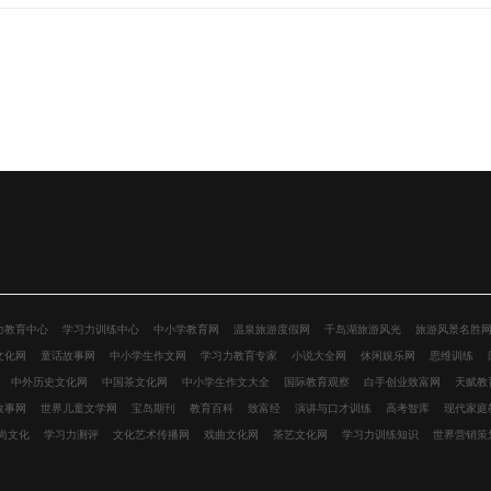
力教育中心
学习力训练中心
中小学教育网
温泉旅游度假网
千岛湖旅游风光
旅游风景名胜
文化网
童话故事网
中小学生作文网
学习力教育专家
小说大全网
休闲娱乐网
思维训练
中外历史文化网
中国茶文化网
中小学生作文大全
国际教育观察
白手创业致富网
天赋教
故事网
世界儿童文学网
宝岛期刊
教育百科
致富经
演讲与口才训练
高考智库
现代家庭
尚文化
学习力测评
文化艺术传播网
戏曲文化网
茶艺文化网
学习力训练知识
世界营销策