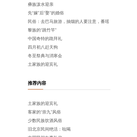
彝族泼水迎亲
先“嫁”后“娶”的婚俗
民俗：去巴马旅游，抽烟的人要注意，番瑶
黎族的“跳竹竿”
中国奇特的跪拜礼
四月初八赶天狗
冬至祭典与消寒会
土家族的迎宾礼
推荐内容
土家族的迎宾礼
客家的“崇九”风俗
少数民族饮酒风俗
旧北京民间绝活：吆喝