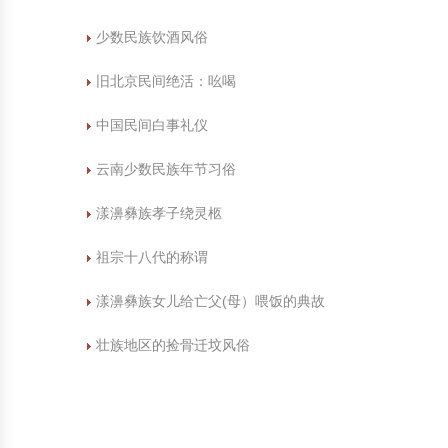
少数民族饮酒风俗
旧北京民间绝活：吆喝
中国民间白事礼仪
云南少数民族年节习俗
漾濞彝族孝子绕灵柩
祖宗十八代的称谓
漾濞彝族女儿给亡父(母）喂饭的典故
壮族地区的捡骨迁坟风俗