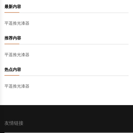
最新内容
中国民俗时尚
扎染
中国民俗时尚
扎染
平遥推光漆器
中国传统服饰
皮影
中国传统服饰
皮影
推荐内容
中华民居
木雕
中华民居
木雕
平遥推光漆器
中华文脉
紫砂壶
中华文脉
紫砂壶
热点内容
中国结
中国结
平遥推光漆器
提线木偶
提线木偶
剪纸艺术
剪纸艺术
友情链接