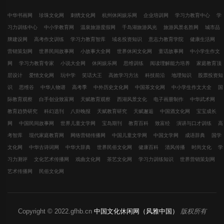
中华书画网
珍珠文化网
刺绣文化网
杭州休闲娱乐网
企业培训网
学习力教育中心
学
习力训练中心
中小学教育网
温泉旅游度假网
千岛湖旅游风光
旅游风景名胜网
城市品
牌建设网
高考作文训练
学习力教育智库
域名投资知识
意志力教育学院
健康生活网
营销策划网
世界民间故事网
小故事大全网
世界休闲文化网
童话故事网
中小学生作文
网
学习力教育专家
小说大全网
休闲娱乐网
思维训练
阅读理解能力培养
家庭教育顶
层设计
爱情文化网
玩中学
笑话大王
高效学习方法
科技前沿
地理知识
股票投资知
识
思维谷
中华人物谱
高考季
中外历史文化网
中国茶文化网
中小学生作文大全
国
际教育观察
白手创业致富网
天赋教育观察
西湖风景文化
电子画册制作
中华武术网
教育趋势研究
科幻选刊
八卦晚报
天赋教育研究
天赋邂逅
中国酒文化网
宝宝成长
网
中国民间故事网
世界儿童文学网
宝岛期刊
教育百科
致富经
演讲与口才训练
高
考智库
现代家庭教育网
网络营销传播网
中国儿童文学网
中国文学网
成语辞典
国学
文化网
中华古诗词网
中华大辞典
世界民俗文化网
健康百科
清风传播
时尚文化
学
习力测评
文化艺术传播网
戏曲文化网
茶艺文化网
学习力训练知识
世界营销策划网
艺术传播网
民俗文化网
Copyright © 2022.gfhb.cn
中国文化休闲网（风雅中国）
版权所有