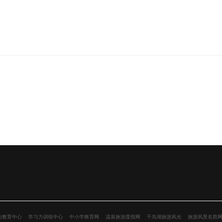
力教育中心
学习力训练中心
中小学教育网
温泉旅游度假网
千岛湖旅游风光
旅游风景名胜