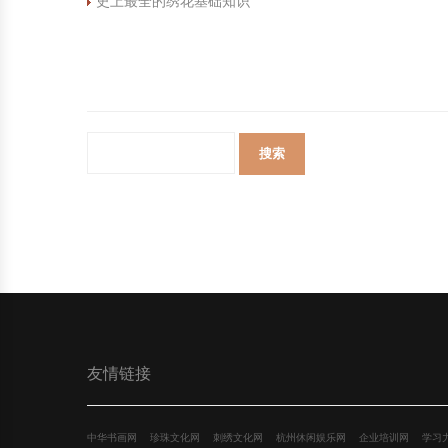
史上最全的绣花基础知识
中国民俗时尚
扎染
中国民俗时尚
扎染
中国传统服饰
皮影
中国传统服饰
皮影
中华民居
木雕
中华民居
木雕
中华文脉
紫砂壶
中华文脉
紫砂壶
中国结
中国结
提线木偶
提线木偶
剪纸艺术
剪纸艺术
友情链接
中华书画网
珍珠文化网
刺绣文化网
杭州休闲娱乐网
企业培训网
学习