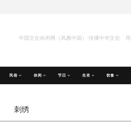
中国文化休闲网（风雅中国） 传播中华文化 
民俗
休闲
节日
生肖
饮食
刺绣