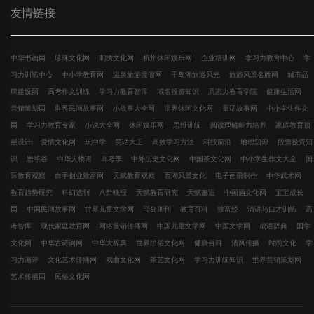
友情链接
中华书画网
珍珠文化网
刺绣文化网
杭州休闲娱乐网
企业培训网
学习力教育中心
学
习力训练中心
中小学教育网
温泉旅游度假网
千岛湖旅游风光
旅游风景名胜网
城市品
牌建设网
高考作文训练
学习力教育智库
域名投资知识
意志力教育学院
健康生活网
营销策划网
世界民间故事网
小故事大全网
世界休闲文化网
童话故事网
中小学生作文
网
学习力教育专家
小说大全网
休闲娱乐网
思维训练
阅读理解能力培养
家庭教育顶
层设计
爱情文化网
玩中学
笑话大王
高效学习方法
科技前沿
地理知识
股票投资知
识
思维谷
中华人物谱
高考季
中外历史文化网
中国茶文化网
中小学生作文大全
国
际教育观察
白手创业致富网
天赋教育观察
西湖风景文化
电子画册制作
中华武术网
教育趋势研究
科幻选刊
八卦晚报
天赋教育研究
天赋邂逅
中国酒文化网
宝宝成长
网
中国民间故事网
世界儿童文学网
宝岛期刊
教育百科
致富经
演讲与口才训练
高
考智库
现代家庭教育网
网络营销传播网
中国儿童文学网
中国文学网
成语辞典
国学
文化网
中华古诗词网
中华大辞典
世界民俗文化网
健康百科
清风传播
时尚文化
学
习力测评
文化艺术传播网
戏曲文化网
茶艺文化网
学习力训练知识
世界营销策划网
艺术传播网
民俗文化网