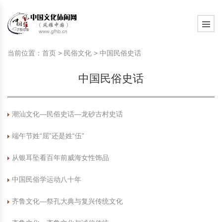
旅游民俗文化动态
中国民俗史话
中国古代休闲文化
中国传统节日
中国生肖文化
中国饮食文化
刺绣
中国民间故事
中国周易文化
现代家庭教育知识
旅游民俗文化动态
中国民俗史话
中国古代休闲文化
中国传统节日
中国生肖文化
中国饮食文化
刺绣
中国民间故事
中国周易文化
现代家庭教育知识
当前位置：
首页
>
民俗文化
>
中国民俗史话
社会热点新闻
中华民俗礼仪
文化休闲产业研究
国外传统节日
星座文化
国外饮食文化
年画
外国民间故事
中国风水文化
校园文化建设知识
社会热点新闻
中华民俗礼仪
文化休闲产业研究
国外传统节日
星座文化
国外饮食文化
年画
外国民间故事
中国风水文化
校园文化建设知识
中国民俗史话
中国民俗趣谈
非物质文化遗产
风筝
中国宗教文化
学习力教育知识
返回首页
中国民俗趣谈
非物质文化遗产
风筝
中国宗教文化
学习力教育知识
中华姓氏文化
政策法律法规
漆器
苗族巫蛊文化
教育名家
中华姓氏文化
政策法律法规
漆器
苗族巫蛊文化
教育名家
潮汕文化—民俗史话—龙砂古村史话
端午节姓“屈”还是姓“伍”
中国民俗信仰
国外民俗趣谈
泥人
国外神秘文化
艺术百科
中国民俗信仰
国外民俗趣谈
泥人
国外神秘文化
艺术百科
从银耳坠看百年前威海女性饰品
中国民俗禁忌
旅游出行知识
绸伞
中国性文化
生活百科
中国民俗禁忌
旅游出行知识
绸伞
中国性文化
生活百科
中国民俗学运动八十年
中外婚俗文化
时尚休闲文化
灯笼
教育百科
中外婚俗文化
时尚休闲文化
灯笼
教育百科
齐鲁文化—祭孔大典与复兴传统文化
中国民俗研究
国际交流
草编
其他百科
中国民俗研究
国际交流
草编
其他百科