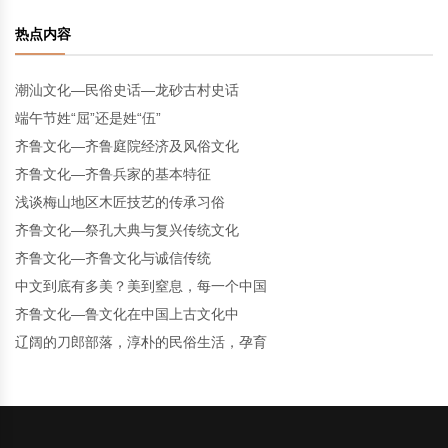
热点内容
潮汕文化—民俗史话—龙砂古村史话
端午节姓“屈”还是姓“伍”
齐鲁文化—齐鲁庭院经济及风俗文化
齐鲁文化—齐鲁兵家的基本特征
浅谈梅山地区木匠技艺的传承习俗
齐鲁文化—祭孔大典与复兴传统文化
齐鲁文化—齐鲁文化与诚信传统
中文到底有多美？美到窒息，每一个中国
齐鲁文化—鲁文化在中国上古文化中
辽阔的刀郎部落，淳朴的民俗生活，孕育