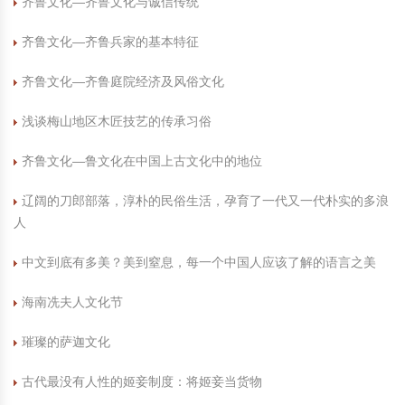
齐鲁文化—齐鲁文化与诚信传统
中国民俗时尚
扎染
中国民俗时尚
扎染
齐鲁文化—齐鲁兵家的基本特征
中国传统服饰
皮影
中国传统服饰
皮影
齐鲁文化—齐鲁庭院经济及风俗文化
浅谈梅山地区木匠技艺的传承习俗
中华民居
木雕
中华民居
木雕
齐鲁文化—鲁文化在中国上古文化中的地位
中华文脉
紫砂壶
中华文脉
紫砂壶
辽阔的刀郎部落，淳朴的民俗生活，孕育了一代又一代朴实的多浪
中国结
中国结
人
提线木偶
提线木偶
中文到底有多美？美到窒息，每一个中国人应该了解的语言之美
海南冼夫人文化节
剪纸艺术
剪纸艺术
璀璨的萨迦文化
古代最没有人性的姬妾制度：将姬妾当货物