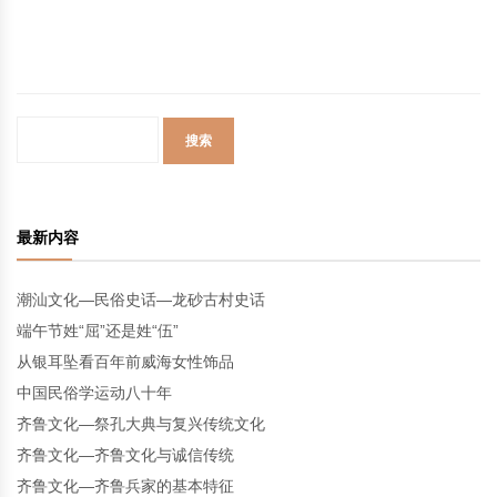
最新内容
潮汕文化—民俗史话—龙砂古村史话
端午节姓“屈”还是姓“伍”
从银耳坠看百年前威海女性饰品
中国民俗学运动八十年
齐鲁文化—祭孔大典与复兴传统文化
齐鲁文化—齐鲁文化与诚信传统
齐鲁文化—齐鲁兵家的基本特征