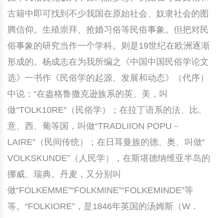
古籍中即可找到不少我国在原始社会、奴隶社会的图
中国民俗时尚
扎染
中国民俗时尚
扎染
腾信仰。生殖崇拜、抢婚习俗等民俗事象。但把对民
中国传统服饰
皮影
中国传统服饰
皮影
俗事象的研究当作一个学科。则是19世纪在欧洲逐渐
形成的。杨成志在为我所编之《中国中国民俗学论文
中华民居
木雕
中华民居
木雕
选》一书作《民俗学的起源、发展和动态》（代序）
中华文脉
紫砂壶
中华文脉
紫砂壶
中说：“在盎格鲁撒克逊族系的英、美，叫
做“TOLK10RE”（民俗学）；在拉丁语系的法、比、
中国结
中国结
意、西、葡等国，叫做“TRADLIION POPU－
LAIRE”（民间传统）；在日耳曼族的德、奥、叫做“
提线木偶
提线木偶
VOLKSKUNDE”（人民学），在斯堪德纳维亚半岛的
剪纸艺术
剪纸艺术
挪威、瑞典。丹麦，又分别叫
做“FOLKEMME”“FOLKMINE”“FOLKEMINDE”等
等。“FOLKIORE”，是1846年英国的汤姆斯（W．