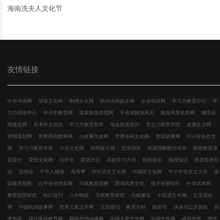
海南冼夫人文化节
友情链接
中华书画网
珍珠文化网
刺绣文化网
杭州休闲娱乐网
企业培训网
学习力教育中心
学
习力训练中心
中小学教育网
温泉旅游度假网
千岛湖旅游风光
旅游风景名胜网
城市品
牌建设网
高考作文训练
学习力教育智库
域名投资知识
意志力教育学院
健康生活网
营销策划网
世界民间故事网
小故事大全网
世界休闲文化网
童话故事网
中小学生作文
网
学习力教育专家
小说大全网
休闲娱乐网
思维训练
阅读理解能力培养
家庭教育顶
层设计
爱情文化网
玩中学
笑话大王
高效学习方法
科技前沿
地理知识
股票投资知
识
思维谷
中华人物谱
高考季
中外历史文化网
中国茶文化网
中小学生作文大全
国
际教育观察
白手创业致富网
天赋教育观察
西湖风景文化
电子画册制作
中华武术网
教育趋势研究
科幻选刊
八卦晚报
天赋教育研究
天赋邂逅
中国酒文化网
宝宝成长
网
中国民间故事网
世界儿童文学网
宝岛期刊
教育百科
致富经
演讲与口才训练
高
考智库
现代家庭教育网
网络营销传播网
中国儿童文学网
中国文学网
成语辞典
国学