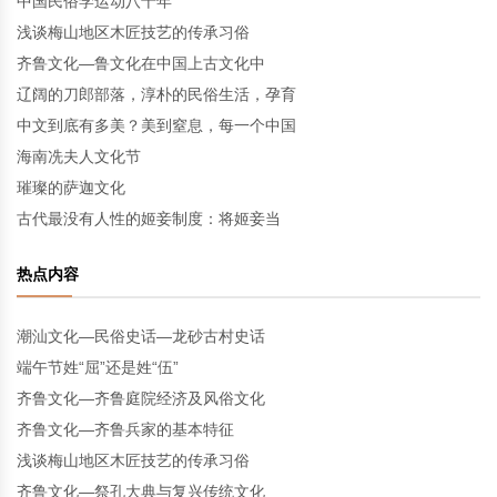
中国民俗学运动八十年
浅谈梅山地区木匠技艺的传承习俗
齐鲁文化—鲁文化在中国上古文化中
辽阔的刀郎部落，淳朴的民俗生活，孕育
中文到底有多美？美到窒息，每一个中国
海南冼夫人文化节
璀璨的萨迦文化
古代最没有人性的姬妾制度：将姬妾当
热点内容
潮汕文化—民俗史话—龙砂古村史话
端午节姓“屈”还是姓“伍”
齐鲁文化—齐鲁庭院经济及风俗文化
齐鲁文化—齐鲁兵家的基本特征
浅谈梅山地区木匠技艺的传承习俗
齐鲁文化—祭孔大典与复兴传统文化