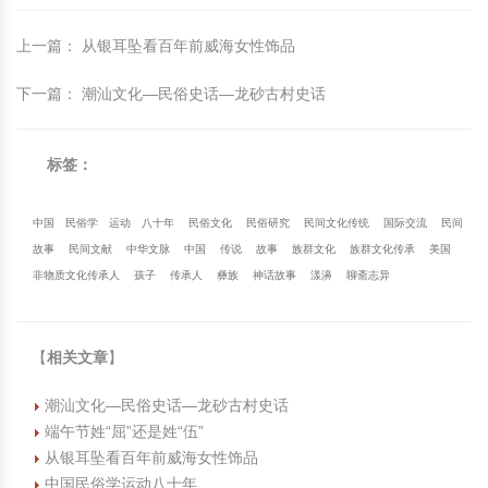
上一篇
：
从银耳坠看百年前威海女性饰品
下一篇
：
潮汕文化—民俗史话—龙砂古村史话
标签：
中国
民俗学
运动
八十年
民俗文化
民俗研究
民间文化传统
国际交流
民间
故事
民间文献
中华文脉
中国
传说
故事
族群文化
族群文化传承
美国
非物质文化传承人
孩子
传承人
彝族
神话故事
漾濞
聊斋志异
【
相关文章
】
潮汕文化—民俗史话—龙砂古村史话
端午节姓“屈”还是姓“伍”
从银耳坠看百年前威海女性饰品
中国民俗学运动八十年