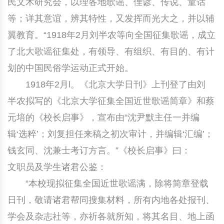
民文术研究会，以理各地歌谣、俚谚、传说、童话
等；详其意谊，辨其特性，又发挥而光大之，并以辅
翼教育。“1918年2月刘半农等向全国征集歌谣，成立
了北大歌谣征集处，有领导、有组织、有目的、有计
划的中国民俗学运动正式开始。
1918年2月l。《北京大学日刊》上刊登了由刘
半农拟写的《北京大学征集全国近世歌谣简章》和蔡
元培的《校长启事》，宣布由“沈尹默主任一并编
辑‘选粹’；刘复担任来稿之初次审计，并编辑‘汇编’；
钱玄同、沈兼士考订方言。”《校长启事》曰：
文职员及学生诸君公鉴：
“本校现拟征集全国近世歌谣满，除将简章登载
日刊，敬请诸君帮同搜集材料，所有内地各处报刊、
学会及杂志社等，亦祈各就所知，将其名目、地上函