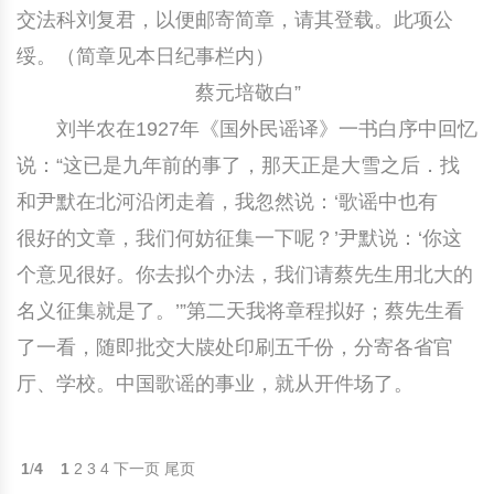
交法科刘复君，以便邮寄简章，请其登载。此项公
绥。（简章见本日纪事栏内）
蔡元培敬白”
刘半农在1927年《国外民谣译》一书白序中回忆
说：“这已是九年前的事了，那天正是大雪之后．找
和尹默在北河沿闭走着，我忽然说：‘歌谣中也有
很好的文章，我们何妨征集一下呢？’尹默说：‘你这
个意见很好。你去拟个办法，我们请蔡先生用北大的
名义征集就是了。’”第二天我将章程拟好；蔡先生看
了一看，随即批交大牍处印刷五千份，分寄各省官
厅、学校。中国歌谣的事业，就从开件场了。
1
/
4
1
2
3
4
下一页
尾页