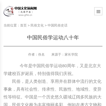
旅游民俗文化动态
中国民俗史话
中国古代休闲文化
中国传统节日
中国生肖文化
中国饮食文化
刺绣
中国民间故事
中国周易文化
现代家庭教育知识
旅游民俗文化动态
中国民俗史话
中国古代休闲文化
中国传统节日
中国生肖文化
中国饮食文化
刺绣
中国民间故事
中国周易文化
现代家庭教育知识
当前位置：
首页
>
民俗文化
>
中国民俗史话
社会热点新闻
中华民俗礼仪
文化休闲产业研究
国外传统节日
星座文化
国外饮食文化
年画
外国民间故事
中国风水文化
校园文化建设知识
社会热点新闻
中华民俗礼仪
文化休闲产业研究
国外传统节日
星座文化
国外饮食文化
年画
外国民间故事
中国风水文化
校园文化建设知识
中国民俗学运动八十年
中国民俗趣谈
非物质文化遗产
风筝
中国宗教文化
学习力教育知识
返回首页
中国民俗趣谈
非物质文化遗产
风筝
中国宗教文化
学习力教育知识
中华姓氏文化
政策法律法规
漆器
苗族巫蛊文化
教育名家
中华姓氏文化
政策法律法规
漆器
苗族巫蛊文化
教育名家
作者：佚名 来源于：
家长学院
今年是中国民俗学运动80周年，又是北京大
中国民俗信仰
国外民俗趣谈
泥人
国外神秘文化
艺术百科
中国民俗信仰
国外民俗趣谈
泥人
国外神秘文化
艺术百科
学建校百岁诞辰，特别值得我们庆祝。
中国民俗禁忌
旅游出行知识
绸伞
中国性文化
生活百科
中国民俗禁忌
旅游出行知识
绸伞
中国性文化
生活百科
民俗，是人类创造、享用并在群体中流行的文化
事象，具有社会性、传承性、民族性、地域性、变异
中外婚俗文化
时尚休闲文化
灯笼
教育百科
中外婚俗文化
时尚休闲文化
灯笼
教育百科
性等特征。中国是一个历史悠久疆域辽阔多民族的大
中国民俗研究
国际交流
草编
其他百科
中国民俗研究
国际交流
草编
其他百科
国，民俗文化极为丰富绚丽多彩、例如在考古文物和