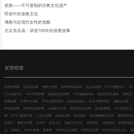
抢救——不可复制的宗教文化遗产
民俗中的道教文化
佛教与近现代女性的觉醒
北京东岳庙：讲述700年的道教故事
友情链接
中华书画网
珍珠文化网
刺绣文化网
杭州休闲娱乐网
企业培训网
学习力教育中心
学
习力训练中心
中小学教育网
温泉旅游度假网
千岛湖旅游风光
旅游风景名胜网
城市品
牌建设网
高考作文训练
学习力教育智库
域名投资知识
意志力教育学院
健康生活网
营销策划网
世界民间故事网
小故事大全网
世界休闲文化网
童话故事网
中小学生作文
网
学习力教育专家
小说大全网
休闲娱乐网
思维训练
阅读理解能力培养
家庭教育顶
层设计
爱情文化网
玩中学
笑话大王
高效学习方法
科技前沿
地理知识
股票投资知
识
思维谷
中华人物谱
高考季
中外历史文化网
中国茶文化网
中小学生作文大全
国