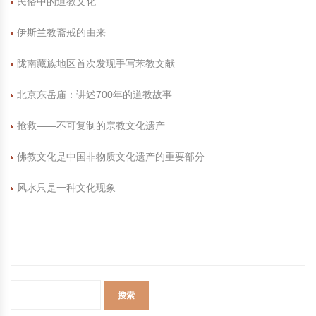
民俗中的道教文化
中国民俗时尚
扎染
中国民俗时尚
扎染
伊斯兰教斋戒的由来
中国传统服饰
皮影
中国传统服饰
皮影
陇南藏族地区首次发现手写苯教文献
北京东岳庙：讲述700年的道教故事
中华民居
木雕
中华民居
木雕
抢救——不可复制的宗教文化遗产
中华文脉
紫砂壶
中华文脉
紫砂壶
佛教文化是中国非物质文化遗产的重要部分
中国结
中国结
风水只是一种文化现象
提线木偶
提线木偶
剪纸艺术
剪纸艺术