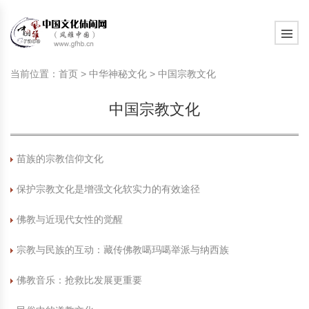
旅游民俗文化动态
中国民俗史话
中国古代休闲文化
中国传统节日
中国生肖文化
中国饮食文化
刺绣
中国民间故事
中国周易文化
现代家庭教育知识
旅游民俗文化动态
中国民俗史话
中国古代休闲文化
中国传统节日
中国生肖文化
中国饮食文化
刺绣
中国民间故事
中国周易文化
现代家庭教育知识
当前位置：
首页
>
中华神秘文化
>
中国宗教文化
社会热点新闻
中华民俗礼仪
文化休闲产业研究
国外传统节日
星座文化
国外饮食文化
年画
外国民间故事
中国风水文化
校园文化建设知识
社会热点新闻
中华民俗礼仪
文化休闲产业研究
国外传统节日
星座文化
国外饮食文化
年画
外国民间故事
中国风水文化
校园文化建设知识
中国宗教文化
中国民俗趣谈
非物质文化遗产
风筝
中国宗教文化
学习力教育知识
返回首页
中国民俗趣谈
非物质文化遗产
风筝
中国宗教文化
学习力教育知识
中华姓氏文化
政策法律法规
漆器
苗族巫蛊文化
教育名家
中华姓氏文化
政策法律法规
漆器
苗族巫蛊文化
教育名家
苗族的宗教信仰文化
保护宗教文化是增强文化软实力的有效途径
中国民俗信仰
国外民俗趣谈
泥人
国外神秘文化
艺术百科
中国民俗信仰
国外民俗趣谈
泥人
国外神秘文化
艺术百科
佛教与近现代女性的觉醒
中国民俗禁忌
旅游出行知识
绸伞
中国性文化
生活百科
中国民俗禁忌
旅游出行知识
绸伞
中国性文化
生活百科
宗教与民族的互动：藏传佛教噶玛噶举派与纳西族
中外婚俗文化
时尚休闲文化
灯笼
教育百科
中外婚俗文化
时尚休闲文化
灯笼
教育百科
佛教音乐：抢救比发展更重要
中国民俗研究
国际交流
草编
其他百科
中国民俗研究
国际交流
草编
其他百科