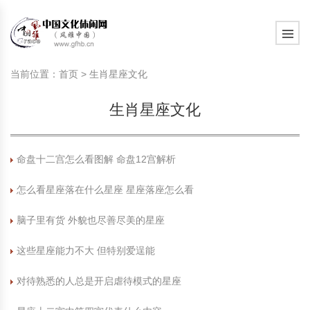
旅游民俗文化动态
中国民俗史话
中国古代休闲文化
中国传统节日
中国生肖文化
中国饮食文化
刺绣
中国民间故事
中国周易文化
现代家庭教育知识
旅游民俗文化动态
中国民俗史话
中国古代休闲文化
中国传统节日
中国生肖文化
中国饮食文化
刺绣
中国民间故事
中国周易文化
现代家庭教育知识
当前位置：
首页
>
生肖星座文化
社会热点新闻
中华民俗礼仪
文化休闲产业研究
国外传统节日
星座文化
国外饮食文化
年画
外国民间故事
中国风水文化
校园文化建设知识
社会热点新闻
中华民俗礼仪
文化休闲产业研究
国外传统节日
星座文化
国外饮食文化
年画
外国民间故事
中国风水文化
校园文化建设知识
生肖星座文化
中国民俗趣谈
非物质文化遗产
风筝
中国宗教文化
学习力教育知识
返回首页
中国民俗趣谈
非物质文化遗产
风筝
中国宗教文化
学习力教育知识
中华姓氏文化
政策法律法规
漆器
苗族巫蛊文化
教育名家
中华姓氏文化
政策法律法规
漆器
苗族巫蛊文化
教育名家
命盘十二宫怎么看图解 命盘12宫解析
怎么看星座落在什么星座 星座落座怎么看
中国民俗信仰
国外民俗趣谈
泥人
国外神秘文化
艺术百科
中国民俗信仰
国外民俗趣谈
泥人
国外神秘文化
艺术百科
脑子里有货 外貌也尽善尽美的星座
中国民俗禁忌
旅游出行知识
绸伞
中国性文化
生活百科
中国民俗禁忌
旅游出行知识
绸伞
中国性文化
生活百科
这些星座能力不大 但特别爱逞能
中外婚俗文化
时尚休闲文化
灯笼
教育百科
中外婚俗文化
时尚休闲文化
灯笼
教育百科
对待熟悉的人总是开启虐待模式的星座
中国民俗研究
国际交流
草编
其他百科
中国民俗研究
国际交流
草编
其他百科