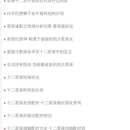
星座十二宫中第四宫代表什么内容
中国民俗时尚
扎染
中国民俗时尚
扎染
白羊巨蟹狮子金牛最特别的介绍
中国传统服饰
皮影
中国传统服饰
皮影
星座速配之情感分析结果 看谁最好运
新世纪厨神 精通于做饭的四大星座女
中华民居
木雕
中华民居
木雕
紫微斗数推命术在十二星座中的定义
中华文脉
紫砂壶
中华文脉
紫砂壶
生活没有阳光 负能量超多的四大星座
中国结
中国结
十二星座性格特点
提线木偶
提线木偶
十二星座时间划分表
剪纸艺术
剪纸艺术
十二星座友情配对 十二星座最好朋友查询
十二星座的最佳配对情侣
十二星座婚姻配对大全 十二星座结婚配对表