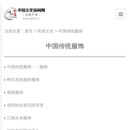
旅游民俗文化动态
中国民俗史话
中国古代休闲文化
中国传统节日
中国生肖文化
中国饮食文化
刺绣
中国民间故事
中国周易文化
现代家庭教育知识
旅游民俗文化动态
中国民俗史话
中国古代休闲文化
中国传统节日
中国生肖文化
中国饮食文化
刺绣
中国民间故事
中国周易文化
现代家庭教育知识
当前位置：
首页
>
民俗文化
>
中国传统服饰
社会热点新闻
中华民俗礼仪
文化休闲产业研究
国外传统节日
星座文化
国外饮食文化
年画
外国民间故事
中国风水文化
校园文化建设知识
社会热点新闻
中华民俗礼仪
文化休闲产业研究
国外传统节日
星座文化
国外饮食文化
年画
外国民间故事
中国风水文化
校园文化建设知识
中国传统服饰
中国民俗趣谈
非物质文化遗产
风筝
中国宗教文化
学习力教育知识
返回首页
中国民俗趣谈
非物质文化遗产
风筝
中国宗教文化
学习力教育知识
中华姓氏文化
政策法律法规
漆器
苗族巫蛊文化
教育名家
中华姓氏文化
政策法律法规
漆器
苗族巫蛊文化
教育名家
中国传统服饰－－旗袍
柯尔克孜族的服饰
中国民俗信仰
国外民俗趣谈
泥人
国外神秘文化
艺术百科
中国民俗信仰
国外民俗趣谈
泥人
国外神秘文化
艺术百科
苗族服饰
中国民俗禁忌
旅游出行知识
绸伞
中国性文化
生活百科
中国民俗禁忌
旅游出行知识
绸伞
中国性文化
生活百科
福州妇女发式的演变
中外婚俗文化
时尚休闲文化
灯笼
教育百科
中外婚俗文化
时尚休闲文化
灯笼
教育百科
江南水乡服饰
中国民俗研究
国际交流
草编
其他百科
中国民俗研究
国际交流
草编
其他百科