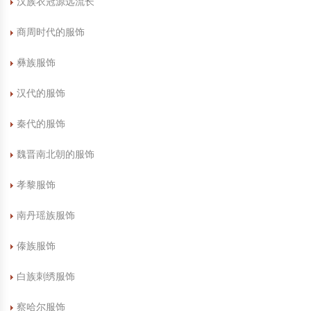
汉族衣冠源远流长
中国民俗时尚
扎染
中国民俗时尚
扎染
商周时代的服饰
中国传统服饰
皮影
中国传统服饰
皮影
彝族服饰
汉代的服饰
中华民居
木雕
中华民居
木雕
秦代的服饰
中华文脉
紫砂壶
中华文脉
紫砂壶
魏晋南北朝的服饰
中国结
中国结
孝黎服饰
提线木偶
提线木偶
南丹瑶族服饰
剪纸艺术
剪纸艺术
傣族服饰
白族刺绣服饰
察哈尔服饰