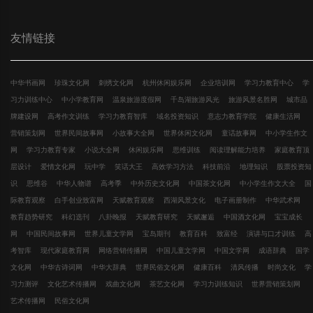
友情链接
中华书画网
珍珠文化网
刺绣文化网
杭州休闲娱乐网
企业培训网
学习力教育中心
学
习力训练中心
中小学教育网
温泉旅游度假网
千岛湖旅游风光
旅游风景名胜网
城市品
牌建设网
高考作文训练
学习力教育智库
域名投资知识
意志力教育学院
健康生活网
营销策划网
世界民间故事网
小故事大全网
世界休闲文化网
童话故事网
中小学生作文
网
学习力教育专家
小说大全网
休闲娱乐网
思维训练
阅读理解能力培养
家庭教育顶
层设计
爱情文化网
玩中学
笑话大王
高效学习方法
科技前沿
地理知识
股票投资知
识
思维谷
中华人物谱
高考季
中外历史文化网
中国茶文化网
中小学生作文大全
国
际教育观察
白手创业致富网
天赋教育观察
西湖风景文化
电子画册制作
中华武术网
教育趋势研究
科幻选刊
八卦晚报
天赋教育研究
天赋邂逅
中国酒文化网
宝宝成长
网
中国民间故事网
世界儿童文学网
宝岛期刊
教育百科
致富经
演讲与口才训练
高
考智库
现代家庭教育网
网络营销传播网
中国儿童文学网
中国文学网
成语辞典
国学
文化网
中华古诗词网
中华大辞典
世界民俗文化网
健康百科
清风传播
时尚文化
学
习力测评
文化艺术传播网
戏曲文化网
茶艺文化网
学习力训练知识
世界营销策划网
艺术传播网
民俗文化网