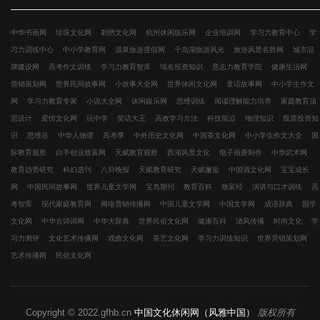
中华书画网
珍珠文化网
刺绣文化网
杭州休闲娱乐网
企业培训网
学习力教育中心
学
习力训练中心
中小学教育网
温泉旅游度假网
千岛湖旅游风光
旅游风景名胜网
城市品
牌建设网
高考作文训练
学习力教育智库
域名投资知识
意志力教育学院
健康生活网
营销策划网
世界民间故事网
小故事大全网
世界休闲文化网
童话故事网
中小学生作文
网
学习力教育专家
小说大全网
休闲娱乐网
思维训练
阅读理解能力培养
家庭教育顶
层设计
爱情文化网
玩中学
笑话大王
高效学习方法
科技前沿
地理知识
股票投资知
识
思维谷
中华人物谱
高考季
中外历史文化网
中国茶文化网
中小学生作文大全
国
际教育观察
白手创业致富网
天赋教育观察
西湖风景文化
电子画册制作
中华武术网
教育趋势研究
科幻选刊
八卦晚报
天赋教育研究
天赋邂逅
中国酒文化网
宝宝成长
网
中国民间故事网
世界儿童文学网
宝岛期刊
教育百科
致富经
演讲与口才训练
高
考智库
现代家庭教育网
网络营销传播网
中国儿童文学网
中国文学网
成语辞典
国学
文化网
中华古诗词网
中华大辞典
世界民俗文化网
健康百科
清风传播
时尚文化
学
习力测评
文化艺术传播网
戏曲文化网
茶艺文化网
学习力训练知识
世界营销策划网
艺术传播网
民俗文化网
Copyright © 2022.gfhb.cn
中国文化休闲网（风雅中国）
版权所有