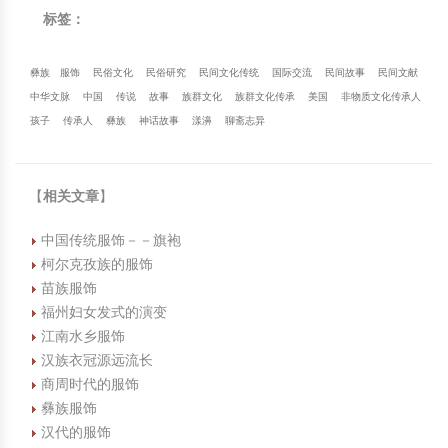
标签：
彝族
服饰
民俗文化
民俗研究
民间文化传统
国际交流
民间故事
民间文献
中华文脉
中国
传说
故事
族群文化
族群文化传承
美国
非物质文化传承人
孩子
传承人
彝族
神话故事
漾濞
聊斋志异
【
相关文章
】
中国传统服饰－－旗袍
柯尔克孜族的服饰
苗族服饰
福州妇女发式的演变
江南水乡服饰
汉族衣冠源远流长
商周时代的服饰
彝族服饰
汉代的服饰