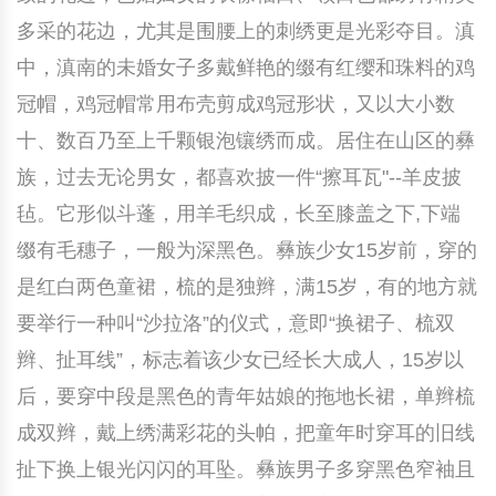
多采的花边，尤其是围腰上的刺绣更是光彩夺目。滇
中国民俗时尚
扎染
中国民俗时尚
扎染
中，滇南的未婚女子多戴鲜艳的缀有红缨和珠料的鸡
中国传统服饰
皮影
中国传统服饰
皮影
冠帽，鸡冠帽常用布壳剪成鸡冠形状，又以大小数
十、数百乃至上千颗银泡镶绣而成。居住在山区的彝
中华民居
木雕
中华民居
木雕
族，过去无论男女，都喜欢披一件“擦耳瓦"--羊皮披
中华文脉
紫砂壶
中华文脉
紫砂壶
毡。它形似斗蓬，用羊毛织成，长至膝盖之下,下端
缀有毛穗子，一般为深黑色。彝族少女15岁前，穿的
中国结
中国结
是红白两色童裙，梳的是独辫，满15岁，有的地方就
要举行一种叫“沙拉洛”的仪式，意即“换裙子、梳双
提线木偶
提线木偶
辫、扯耳线”，标志着该少女已经长大成人，15岁以
剪纸艺术
剪纸艺术
后，要穿中段是黑色的青年姑娘的拖地长裙，单辫梳
成双辫，戴上绣满彩花的头帕，把童年时穿耳的旧线
扯下换上银光闪闪的耳坠。彝族男子多穿黑色窄袖且