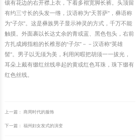
镶有花边的右开襟上衣，下着多褶宽脚长裤。头顶留
有约三寸长的头发一绺，汉语称为“天菩萨”，彝语称
为“子尔”。这是彝族男子显示神灵的方式，千万不能
触摸。外面裹以长达丈余的青或蓝、黑色包头，右前
方扎成姆指粗的长椎形的“子尔”－－汉语称“英雄
髻”。男子以无须为美，利用闲暇把胡须一一拔光，
耳朵上戴有缀红丝线串起的黄或红色耳珠，珠下缀有
红色丝线。
上一篇
：
商周时代的服饰
下一篇
：
福州妇女发式的演变