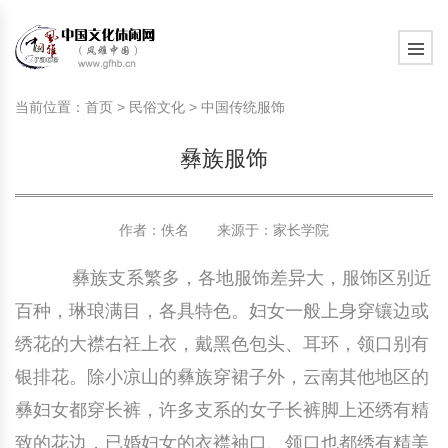
旅游民俗文化动态
中国民俗史话
中国古代休闲文化
中国传统节日
中国生肖文化
中国饮食文化
刺绣
中国民间故事
中国周易文化
现代家庭教育知识
旅游民俗文化动态
中国民俗史话
中国古代休闲文化
中国传统节日
中国生肖文化
中国饮食文化
刺绣
中国民间故事
中国周易文化
现代家庭教育知识
当前位置：
首页
>
民俗文化
>
中国传统服饰
社会热点新闻
中华民俗礼仪
文化休闲产业研究
国外传统节日
星座文化
国外饮食文化
年画
外国民间故事
中国风水文化
校园文化建设知识
社会热点新闻
中华民俗礼仪
文化休闲产业研究
国外传统节日
星座文化
国外饮食文化
年画
外国民间故事
中国风水文化
校园文化建设知识
彝族服饰
中国民俗趣谈
非物质文化遗产
风筝
中国宗教文化
学习力教育知识
返回首页
中国民俗趣谈
非物质文化遗产
风筝
中国宗教文化
学习力教育知识
中华姓氏文化
政策法律法规
漆器
苗族巫蛊文化
教育名家
中华姓氏文化
政策法律法规
漆器
苗族巫蛊文化
教育名家
作者：佚名 来源于：
家长学院
彝族支系繁多，各地服饰差异大，服饰区别近
中国民俗信仰
国外民俗趣谈
泥人
国外神秘文化
艺术百科
中国民俗信仰
国外民俗趣谈
泥人
国外神秘文化
艺术百科
百种，琳琅满目，各具特色。妇女一般上身穿镶边或
中国民俗禁忌
旅游出行知识
绸伞
中国性文化
生活百科
中国民俗禁忌
旅游出行知识
绸伞
中国性文化
生活百科
绣花的大襟右衽上衣，戴黑色包头、耳环，领口别有
银排花。除小凉山的彝族穿裙子外，云南其他地区的
中外婚俗文化
时尚休闲文化
灯笼
教育百科
中外婚俗文化
时尚休闲文化
灯笼
教育百科
彝妇女都穿长裤，许多支系的女子长裤脚上还绣有精
中国民俗研究
国际交流
草编
其他百科
中国民俗研究
国际交流
草编
其他百科
致的花边，已婚妇女的衣襟袖口、领口也都绣有精美