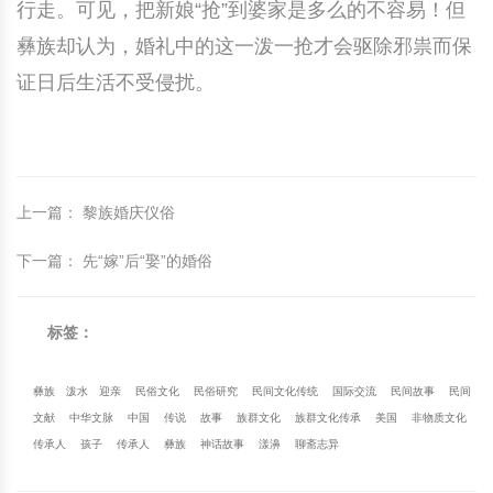
行走。可见，把新娘“抢”到婆家是多么的不容易！但
彝族却认为，婚礼中的这一泼一抢才会驱除邪祟而保
证日后生活不受侵扰。
上一篇
：
黎族婚庆仪俗
下一篇
：
先“嫁”后“娶”的婚俗
标签：
彝族
泼水
迎亲
民俗文化
民俗研究
民间文化传统
国际交流
民间故事
民间
文献
中华文脉
中国
传说
故事
族群文化
族群文化传承
美国
非物质文化
传承人
孩子
传承人
彝族
神话故事
漾濞
聊斋志异