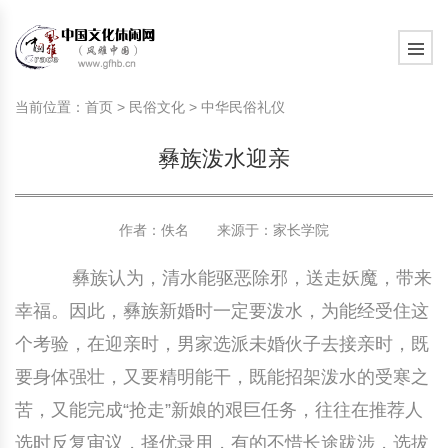
旅游民俗文化动态
中国民俗史话
中国古代休闲文化
中国传统节日
中国生肖文化
中国饮食文化
刺绣
中国民间故事
中国周易文化
现代家庭教育知识
旅游民俗文化动态
中国民俗史话
中国古代休闲文化
中国传统节日
中国生肖文化
中国饮食文化
刺绣
中国民间故事
中国周易文化
现代家庭教育知识
当前位置：
首页
>
民俗文化
>
中华民俗礼仪
社会热点新闻
中华民俗礼仪
文化休闲产业研究
国外传统节日
星座文化
国外饮食文化
年画
外国民间故事
中国风水文化
校园文化建设知识
社会热点新闻
中华民俗礼仪
文化休闲产业研究
国外传统节日
星座文化
国外饮食文化
年画
外国民间故事
中国风水文化
校园文化建设知识
彝族泼水迎亲
中国民俗趣谈
非物质文化遗产
风筝
中国宗教文化
学习力教育知识
返回首页
中国民俗趣谈
非物质文化遗产
风筝
中国宗教文化
学习力教育知识
中华姓氏文化
政策法律法规
漆器
苗族巫蛊文化
教育名家
中华姓氏文化
政策法律法规
漆器
苗族巫蛊文化
教育名家
作者：佚名 来源于：
家长学院
彝族认为，清水能驱恶除邪，送走妖魔，带来
中国民俗信仰
国外民俗趣谈
泥人
国外神秘文化
艺术百科
中国民俗信仰
国外民俗趣谈
泥人
国外神秘文化
艺术百科
幸福。因此，彝族新婚时一定要泼水，为能经受住这
中国民俗禁忌
旅游出行知识
绸伞
中国性文化
生活百科
中国民俗禁忌
旅游出行知识
绸伞
中国性文化
生活百科
个考验，在迎亲时，男家选派未婚伙子去接亲时，既
要身体强壮，又要精明能干，既能招架泼水的受寒之
中外婚俗文化
时尚休闲文化
灯笼
教育百科
中外婚俗文化
时尚休闲文化
灯笼
教育百科
苦，又能完成“抢走”新娘的艰巨任务，往往在推荐人
中国民俗研究
国际交流
草编
其他百科
中国民俗研究
国际交流
草编
其他百科
选时反复审议，择优录用，有的不惜长途跋涉，选拔