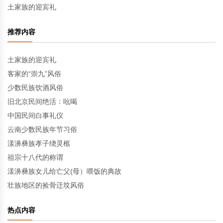
土家族的迎宾礼
推荐内容
土家族的迎宾礼
客家的“崇九”风俗
少数民族饮酒风俗
旧北京民间绝活：吆喝
中国民间白事礼仪
云南少数民族年节习俗
漾濞彝族孝子绕灵柩
祖宗十八代的称谓
漾濞彝族女儿给亡父(母）喂饭的典故
壮族地区的捡骨迁坟风俗
热点内容