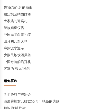
先“嫁”后“娶”的婚俗
丽江坝区纳西婚俗
土家族的迎宾礼
黎族婚庆仪俗
中国民间白事礼仪
四月初八赶天狗
彝族泼水迎亲
少数民族饮酒风俗
中国奇特的跪拜礼
客家的“崇九”风俗
猜你喜欢
冬至祭典与消寒会
漾濞彝族女儿给亡父(母）喂饭的典故
黎族的“跳竹竿”