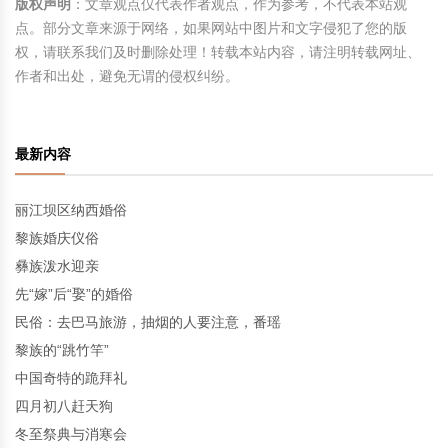
版权声明
：文章观点仅代表作者观点，作为参考，不代表本站观
点。部分文章来源于网络，如果网站中图片和文字侵犯了您的版
权，请联系我们及时删除处理！转载本站内容，请注明转载网址、
作者和出处，避免无谓的侵权纠纷。
最新内容
丽江坝区纳西婚俗
黎族婚庆仪俗
彝族泼水迎亲
先“嫁”后“娶”的婚俗
民俗：去巴马旅游，抽烟的人要注意，番瑶
黎族的“跳竹竿”
中国奇特的跪拜礼
四月初八赶天狗
冬至祭典与消寒会