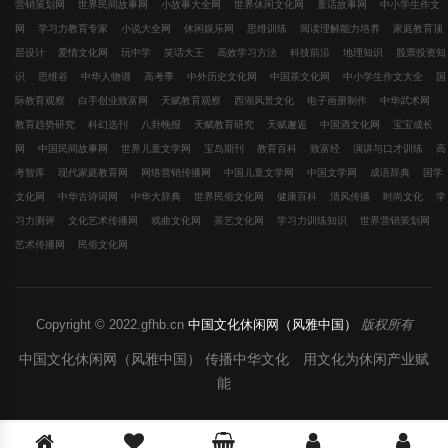
营销策划网
世界民间故事网
小故事大全网
世界休闲文化网
童话故事网
中小学生作文
网
学习力教育专家
小说大全网
休闲娱乐网
思维训练
阅读理解能力培养
家庭教育顶
层设计
爱情文化网
玩中学
笑话大王
高效学习方法
科技前沿
地理知识
股票投资知
识
思维谷
中华人物谱
高考季
中外历史文化网
中国茶文化网
中小学生作文大全
国
际教育观察
白手创业致富网
天赋教育观察
西湖风景文化
电子画册制作
中华武术网
教育趋势研究
科幻选刊
八卦晚报
天赋教育研究
天赋邂逅
中国酒文化网
宝宝成长
网
中国民间故事网
世界儿童文学网
宝岛期刊
教育百科
致富经
演讲与口才训练
高
考智库
现代家庭教育网
网络营销传播网
中国儿童文学网
中国文学网
成语辞典
国学
文化网
中华古诗词网
中华大辞典
世界民俗文化网
健康百科
清风传播
时尚文化
学
习力测评
文化艺术传播网
戏曲文化网
茶艺文化网
学习力训练知识
世界营销策划网
艺术传播网
民俗文化网
Copyright © 2022.gfhb.cn
中国文化休闲网（风雅中国）
版权所有
中国文化休闲网（风雅中国） 传播中华文化 用文化为休闲产业赋
能