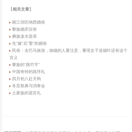
【
相关文章
】
丽江坝区纳西婚俗
黎族婚庆仪俗
彝族泼水迎亲
先“嫁”后“娶”的婚俗
民俗：去巴马旅游，抽烟的人要注意，番瑶女子送烟叶还有这个
含义
黎族的“跳竹竿”
中国奇特的跪拜礼
四月初八赶天狗
冬至祭典与消寒会
土家族的迎宾礼