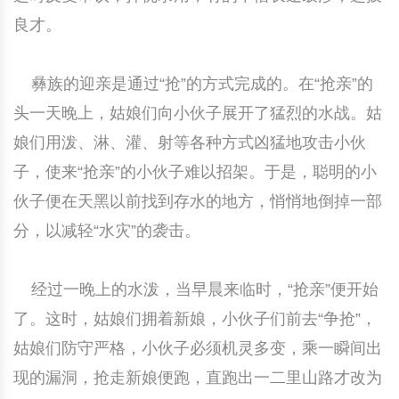
良才。
中国民俗时尚
扎染
中国民俗时尚
扎染
中国传统服饰
皮影
中国传统服饰
皮影
彝族的迎亲是通过“抢”的方式完成的。在“抢亲”的
头一天晚上，姑娘们向小伙子展开了猛烈的水战。姑
中华民居
木雕
中华民居
木雕
娘们用泼、淋、灌、射等各种方式凶猛地攻击小伙
中华文脉
紫砂壶
中华文脉
紫砂壶
子，使来“抢亲”的小伙子难以招架。于是，聪明的小
伙子便在天黑以前找到存水的地方，悄悄地倒掉一部
中国结
中国结
分，以减轻“水灾”的袭击。
提线木偶
提线木偶
经过一晚上的水泼，当早晨来临时，“抢亲”便开始
剪纸艺术
剪纸艺术
了。这时，姑娘们拥着新娘，小伙子们前去“争抢”，
姑娘们防守严格，小伙子必须机灵多变，乘一瞬间出
现的漏洞，抢走新娘便跑，直跑出一二里山路才改为