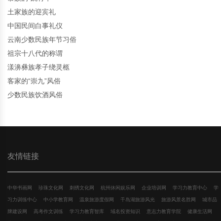
土家族的迎宾礼
中国民间白事礼仪
云南少数民族年节习俗
祖宗十八代的称谓
漾濞彝族孝子绕灵柩
客家的“崇九”风俗
少数民族饮酒风俗
友情链接
中华书画网
珍珠文化网
刺绣文化网
杭州休闲娱乐网
企业培训网
学习力教育中心
学
习力训练中心
中小学教育网
温泉旅游度假网
千岛湖旅游风光
旅游风景名胜网
城市品
牌建设网
高考作文训练
学习力教育智库
域名投资知识
意志力教育学院
健康生活网