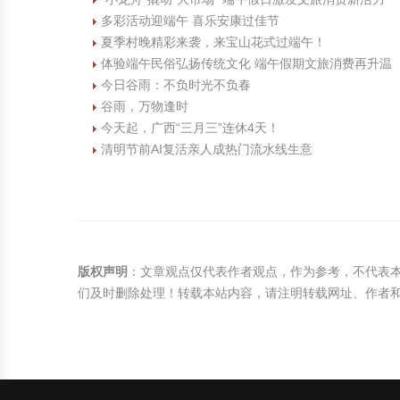
多彩活动迎端午 喜乐安康过佳节
夏季村晚精彩来袭，来宝山花式过端午！
体验端午民俗弘扬传统文化 端午假期文旅消费再升温
今日谷雨：不负时光不负春
谷雨，万物逢时
今天起，广西“三月三”连休4天！
清明节前AI复活亲人成热门流水线生意
版权声明
：文章观点仅代表作者观点，作为参考，不代表
们及时删除处理！转载本站内容，请注明转载网址、作者