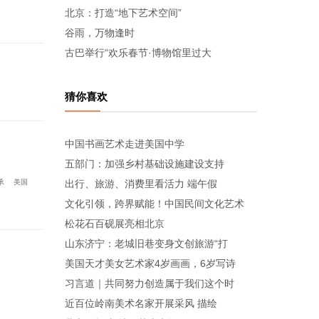
北京：打造“地下艺术空间”
谷雨，万物逢时
古巴举行“欢乐春节·博物馆里过大
猜你喜欢
中国书画艺术走进美国中学
五部门：加强乡村基础设施建设支持
承
美国
出行、旅游、消费里看活力 端午假
文化引领，跨界赋能！中国民间文化艺术
松花石百砚展亮相北京
山东济宁：老城旧巷变身文创旅游“打
美国天才美女艺术家4岁画画，6岁写诗
习言道｜共同努力创造属于我们这个时
近百位岭南美术名家开展采风 描绘