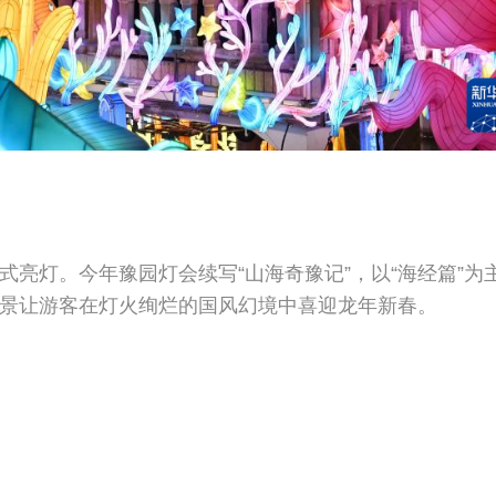
。
亮灯。今年豫园灯会续写“山海奇豫记”，以“海经篇”为
景让游客在灯火绚烂的国风幻境中喜迎龙年新春。