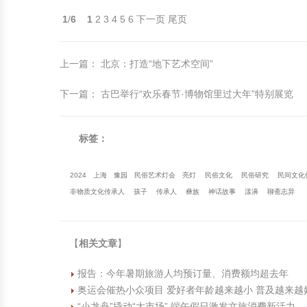
1
/
6
1
2
3
4
5
6
下一页
尾页
上一篇
：
北京：打造“地下艺术空间”
下一篇
：
古巴举行“欢乐春节·博物馆里过大年”特别展览
标签：
2024
上海
豫园
民俗艺术灯会
亮灯
民俗文化
民俗研究
民间文化
非物质文化传承人
孩子
传承人
彝族
神话故事
漾濞
聊斋志异
【
相关文章
】
报告：今年暑期旅游人均预订量、消费额均超去年
奥运会催热小众项目 爱好者年龄越来越小 普及越来越
“小龙舟”撬动“大市场” 端午假日激发文旅消费新活力