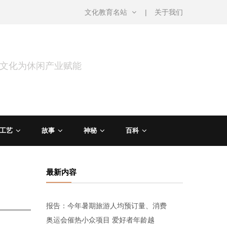
文化教育名站
关于我们
用文化为休闲产业赋能
工艺
故事
神秘
百科
最新内容
报告：今年暑期旅游人均预订量、消费
奥运会催热小众项目 爱好者年龄越