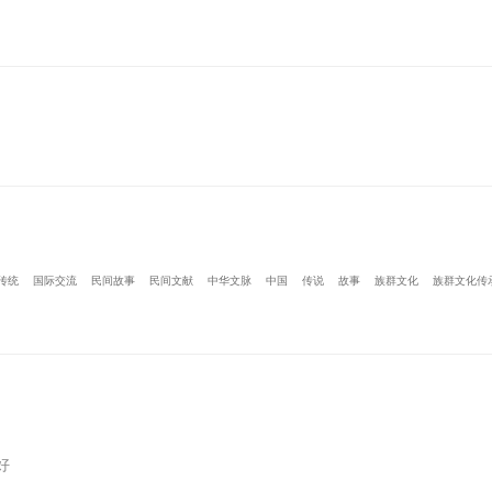
传统
国际交流
民间故事
民间文献
中华文脉
中国
传说
故事
族群文化
族群文化传
好