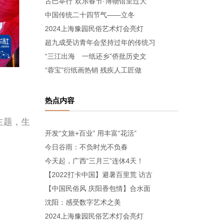
古巴举行“欢乐春节·博物馆里过大
中国传统二十四节气——立冬
2024上海豫园民俗艺术灯会亮灯
超九成受访青年会坚持过年的传统习
“三江出海 一纸还乡”侨批历史文
“蓉宝”衍纸画热销 残疾人工匠做
热点内容
主题，生
开发“文旅+百业” 用丰富“花活”
今日谷雨：不负时光不负春
今天起，广西“三月三”连休4天！
【2022打卡中国】避暑百里荒 访古
【中国民俗风 庆阳香包情】合水面
沈阳：感受数字艺术之美
2024上海豫园民俗艺术灯会亮灯