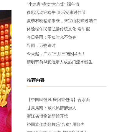
“小龙舟”撬动“大市场” 端午假
多彩活动迎端午 喜乐安康过佳节
夏季村晚精彩来袭，来宝山花式过端午
体验端午民俗弘扬传统文化 端午假
今日谷雨：不负时光不负春
谷雨，万物逢时
今天起，广西“三月三”连休4天！
清明节前AI复活亲人成热门流水线生
推荐内容
【中国民俗风 庆阳香包情】合水面
甘肃肃南：藏式风情醉游人
浙江省博物馆新馆开馆
裕固族传统歌舞乐“合奏” 用歌声