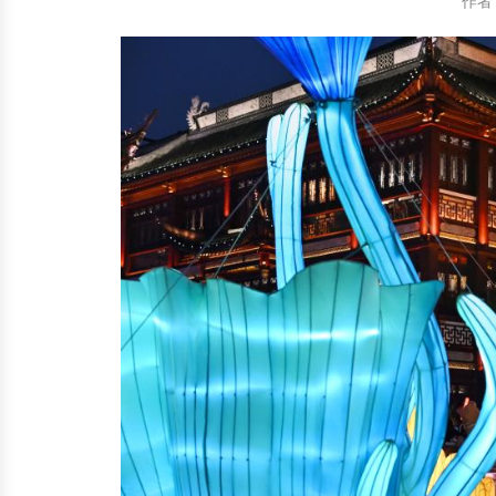
作者
中国民俗时尚
扎染
中国民俗时尚
扎染
中国传统服饰
皮影
中国传统服饰
皮影
中华民居
木雕
中华民居
木雕
中华文脉
紫砂壶
中华文脉
紫砂壶
中国结
中国结
提线木偶
提线木偶
剪纸艺术
剪纸艺术