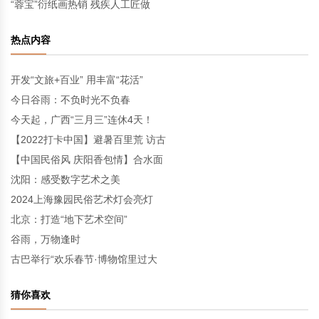
“蓉宝”衍纸画热销 残疾人工匠做
热点内容
开发“文旅+百业” 用丰富“花活”
今日谷雨：不负时光不负春
今天起，广西“三月三”连休4天！
【2022打卡中国】避暑百里荒 访古
【中国民俗风 庆阳香包情】合水面
沈阳：感受数字艺术之美
2024上海豫园民俗艺术灯会亮灯
北京：打造“地下艺术空间”
谷雨，万物逢时
古巴举行“欢乐春节·博物馆里过大
猜你喜欢