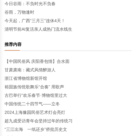
今日谷雨：不负时光不负春
谷雨，万物逢时
今天起，广西“三月三”连休4天！
清明节前AI复活亲人成热门流水线生
推荐内容
【中国民俗风 庆阳香包情】合水面
甘肃肃南：藏式风情醉游人
浙江省博物馆新馆开馆
裕固族传统歌舞乐“合奏” 用歌声
古巴举行“欢乐春节·博物馆里过大
中国传统二十四节气——立冬
2024上海豫园民俗艺术灯会亮灯
超九成受访青年会坚持过年的传统习
“三江出海 一纸还乡”侨批历史文