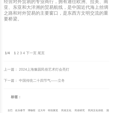
经营对外贸易的专业商行，拥有通往欧洲、拉美、南
亚、东亚和大洋洲的贸易航线，是中国近代海上丝绸
之路和对外贸易的主要窗口，是东西方文明交流的重
要桥梁。
1
/
4
1
2
3
4
下一页
尾页
上一篇
：
2024上海豫园民俗艺术灯会亮灯
下一篇
：
中国传统二十四节气——立冬
标签：
古巴
欢乐春节
博物馆
过大年
特别展览
民俗文化
民俗研究
民间文化传统
国