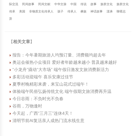
际交流
民间故事
民间文献
中华文脉
中国
传说
故事
族群文化
族群文化
传承
美国
非物质文化传承人
孩子
传承人
彝族
神话故事
漾濞
聊斋志
异
【
相关文章
】
报告：今年暑期旅游人均预订量、消费额均超去年
奥运会催热小众项目 爱好者年龄越来越小 普及越来越好
“小龙舟”撬动“大市场” 端午假日激发文旅消费新活力
多彩活动迎端午 喜乐安康过佳节
夏季村晚精彩来袭，来宝山花式过端午！
体验端午民俗弘扬传统文化 端午假期文旅消费再升温
今日谷雨：不负时光不负春
谷雨，万物逢时
今天起，广西“三月三”连休4天！
清明节前AI复活亲人成热门流水线生意