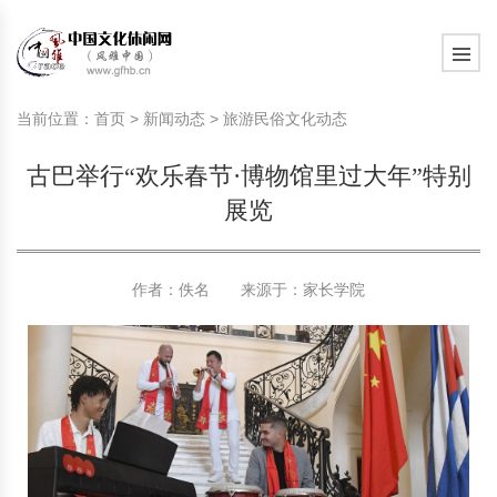
旅游民俗文化动态
中国民俗史话
中国古代休闲文化
中国传统节日
中国生肖文化
中国饮食文化
刺绣
中国民间故事
中国周易文化
现代家庭教育知识
旅游民俗文化动态
中国民俗史话
中国古代休闲文化
中国传统节日
中国生肖文化
中国饮食文化
刺绣
中国民间故事
中国周易文化
现代家庭教育知识
当前位置：
首页
>
新闻动态
>
旅游民俗文化动态
社会热点新闻
中华民俗礼仪
文化休闲产业研究
国外传统节日
星座文化
国外饮食文化
年画
外国民间故事
中国风水文化
校园文化建设知识
社会热点新闻
中华民俗礼仪
文化休闲产业研究
国外传统节日
星座文化
国外饮食文化
年画
外国民间故事
中国风水文化
校园文化建设知识
古巴举行“欢乐春节·博物馆里过大年”特别
中国民俗趣谈
非物质文化遗产
风筝
中国宗教文化
学习力教育知识
返回首页
中国民俗趣谈
非物质文化遗产
风筝
中国宗教文化
学习力教育知识
展览
中华姓氏文化
政策法律法规
漆器
苗族巫蛊文化
教育名家
中华姓氏文化
政策法律法规
漆器
苗族巫蛊文化
教育名家
作者：佚名 来源于：
家长学院
中国民俗信仰
国外民俗趣谈
泥人
国外神秘文化
艺术百科
中国民俗信仰
国外民俗趣谈
泥人
国外神秘文化
艺术百科
中国民俗禁忌
旅游出行知识
绸伞
中国性文化
生活百科
中国民俗禁忌
旅游出行知识
绸伞
中国性文化
生活百科
中外婚俗文化
时尚休闲文化
灯笼
教育百科
中外婚俗文化
时尚休闲文化
灯笼
教育百科
中国民俗研究
国际交流
草编
其他百科
中国民俗研究
国际交流
草编
其他百科