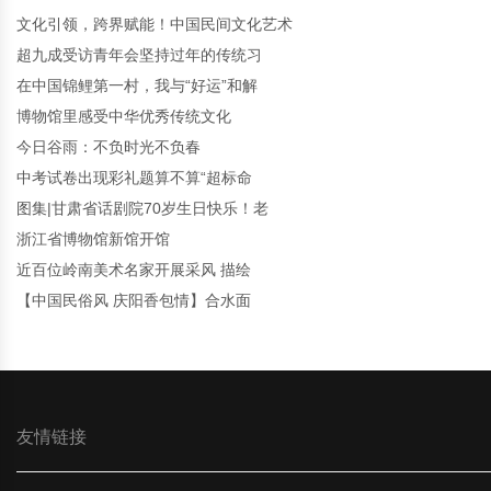
文化引领，跨界赋能！中国民间文化艺术
超九成受访青年会坚持过年的传统习
在中国锦鲤第一村，我与“好运”和解
博物馆里感受中华优秀传统文化
今日谷雨：不负时光不负春
中考试卷出现彩礼题算不算“超标命
图集|甘肃省话剧院70岁生日快乐！老
浙江省博物馆新馆开馆
近百位岭南美术名家开展采风 描绘
【中国民俗风 庆阳香包情】合水面
友情链接