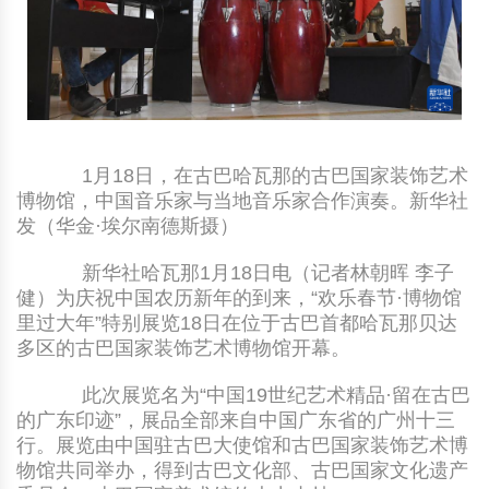
中国民俗时尚
扎染
中国民俗时尚
扎染
中国传统服饰
皮影
中国传统服饰
皮影
中华民居
木雕
中华民居
木雕
1月18日，在古巴哈瓦那的古巴国家装饰艺术
博物馆，中国音乐家与当地音乐家合作演奏。新华社
中华文脉
紫砂壶
中华文脉
紫砂壶
发（华金·埃尔南德斯摄）
中国结
中国结
新华社哈瓦那1月18日电（记者林朝晖 李子
健）为庆祝中国农历新年的到来，“欢乐春节·博物馆
提线木偶
提线木偶
里过大年”特别展览18日在位于古巴首都哈瓦那贝达
多区的古巴国家装饰艺术博物馆开幕。
剪纸艺术
剪纸艺术
此次展览名为“中国19世纪艺术精品·留在古巴
的广东印迹”，展品全部来自中国广东省的广州十三
行。展览由中国驻古巴大使馆和古巴国家装饰艺术博
物馆共同举办，得到古巴文化部、古巴国家文化遗产