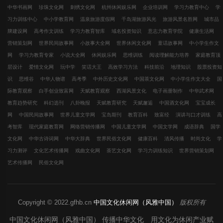
中华书画网
珍珠文化网
刺绣文化网
杭州休闲娱乐网
企业培训网
学习力教育中心
学
习力训练中心
中小学教育网
温泉旅游度假网
千岛湖旅游风光
旅游风景名胜网
城市品
牌建设网
高考作文训练
学习力教育智库
域名投资知识
意志力教育学院
健康生活网
营销策划网
世界民间故事网
小故事大全网
世界休闲文化网
童话故事网
中小学生作文
网
学习力教育专家
小说大全网
休闲娱乐网
思维训练
阅读理解能力培养
家庭教育顶
层设计
爱情文化网
玩中学
笑话大王
高效学习方法
科技前沿
地理知识
股票投资知
识
思维谷
中华人物谱
高考季
中外历史文化网
中国茶文化网
中小学生作文大全
国
际教育观察
白手创业致富网
天赋教育观察
西湖风景文化
电子画册制作
中华武术网
教育趋势研究
科幻选刊
八卦晚报
天赋教育研究
天赋邂逅
中国酒文化网
宝宝成长
网
中国民间故事网
世界儿童文学网
宝岛期刊
教育百科
致富经
演讲与口才训练
高
考智库
现代家庭教育网
网络营销传播网
中国儿童文学网
中国文学网
成语辞典
国学
文化网
中华古诗词网
中华大辞典
世界民俗文化网
健康百科
清风传播
时尚文化
学
习力测评
文化艺术传播网
戏曲文化网
茶艺文化网
学习力训练知识
世界营销策划网
艺术传播网
民俗文化网
Copyright © 2022.gfhb.cn
中国文化休闲网（风雅中国）
版权所有
中国文化休闲网（风雅中国） 传播中华文化 用文化为休闲产业赋