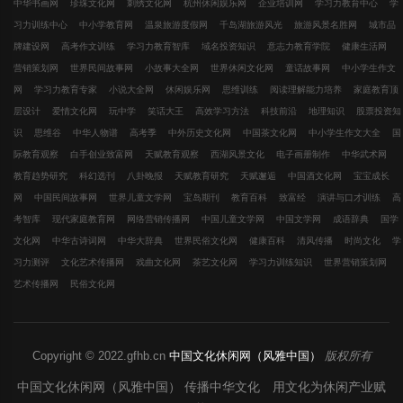
中华书画网
珍珠文化网
刺绣文化网
杭州休闲娱乐网
企业培训网
学习力教育中心
学
习力训练中心
中小学教育网
温泉旅游度假网
千岛湖旅游风光
旅游风景名胜网
城市品
牌建设网
高考作文训练
学习力教育智库
域名投资知识
意志力教育学院
健康生活网
营销策划网
世界民间故事网
小故事大全网
世界休闲文化网
童话故事网
中小学生作文
网
学习力教育专家
小说大全网
休闲娱乐网
思维训练
阅读理解能力培养
家庭教育顶
层设计
爱情文化网
玩中学
笑话大王
高效学习方法
科技前沿
地理知识
股票投资知
识
思维谷
中华人物谱
高考季
中外历史文化网
中国茶文化网
中小学生作文大全
国
际教育观察
白手创业致富网
天赋教育观察
西湖风景文化
电子画册制作
中华武术网
教育趋势研究
科幻选刊
八卦晚报
天赋教育研究
天赋邂逅
中国酒文化网
宝宝成长
网
中国民间故事网
世界儿童文学网
宝岛期刊
教育百科
致富经
演讲与口才训练
高
考智库
现代家庭教育网
网络营销传播网
中国儿童文学网
中国文学网
成语辞典
国学
文化网
中华古诗词网
中华大辞典
世界民俗文化网
健康百科
清风传播
时尚文化
学
习力测评
文化艺术传播网
戏曲文化网
茶艺文化网
学习力训练知识
世界营销策划网
艺术传播网
民俗文化网
Copyright © 2022.gfhb.cn
中国文化休闲网（风雅中国）
版权所有
中国文化休闲网（风雅中国） 传播中华文化 用文化为休闲产业赋