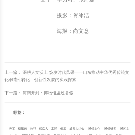
摄影：胥冰洁
海报：尚文意
上一篇
：
深耕人文沃土 焕发时代风采——山东推动中华优秀传统文
化创造性转化、创新性发展的实践探索
下一篇
：
河南开封：博物馆里过暑假
标签：
蓉宝
衍纸画
热销
残疾人
工匠
做出
成都大运会
民俗文化
民俗研究
民间文