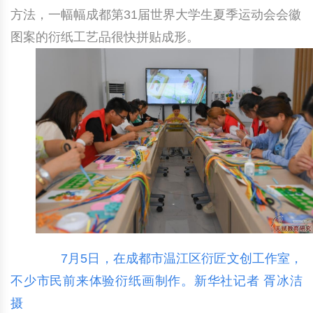
方法，一幅幅成都第31届世界大学生夏季运动会会徽
中国民俗时尚
扎染
中国民俗时尚
扎染
图案的衍纸工艺品很快拼贴成形。
中国传统服饰
皮影
中国传统服饰
皮影
中华民居
木雕
中华民居
木雕
中华文脉
紫砂壶
中华文脉
紫砂壶
中国结
中国结
提线木偶
提线木偶
剪纸艺术
剪纸艺术
7月5日，在成都市温江区衍匠文创工作室，
不少市民前来体验衍纸画制作。新华社记者 胥冰洁
摄