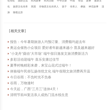
化传统
国际交流
民间故事
民间文献
中华文脉
中国
传说
故事
族群文
化
族群文化传承
美国
非物质文化传承人
孩子
传承人
彝族
神话故事
漾
濞
聊斋志异
【
相关文章
】
报告：今年暑期旅游人均预订量、消费额均超去年
奥运会催热小众项目 爱好者年龄越来越小 普及越来越好
“小龙舟”撬动“大市场” 端午假日激发文旅消费新活力
多彩活动迎端午 喜乐安康过佳节
夏季村晚精彩来袭，来宝山花式过端午！
体验端午民俗弘扬传统文化 端午假期文旅消费再升温
今日谷雨：不负时光不负春
谷雨，万物逢时
今天起，广西“三月三”连休4天！
清明节前AI复活亲人成热门流水线生意