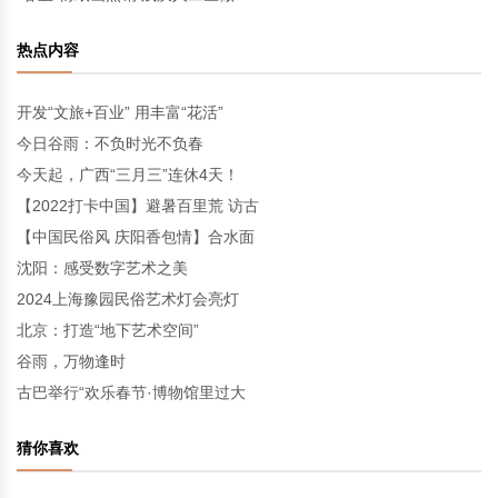
热点内容
开发“文旅+百业” 用丰富“花活”
今日谷雨：不负时光不负春
今天起，广西“三月三”连休4天！
【2022打卡中国】避暑百里荒 访古
【中国民俗风 庆阳香包情】合水面
沈阳：感受数字艺术之美
2024上海豫园民俗艺术灯会亮灯
北京：打造“地下艺术空间”
谷雨，万物逢时
古巴举行“欢乐春节·博物馆里过大
猜你喜欢