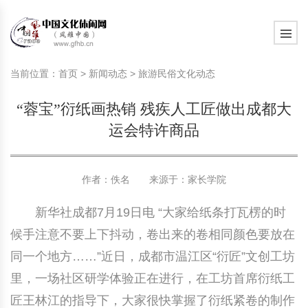
旅游民俗文化动态
中国民俗史话
中国古代休闲文化
中国传统节日
中国生肖文化
中国饮食文化
刺绣
中国民间故事
中国周易文化
现代家庭教育知识
旅游民俗文化动态
中国民俗史话
中国古代休闲文化
中国传统节日
中国生肖文化
中国饮食文化
刺绣
中国民间故事
中国周易文化
现代家庭教育知识
当前位置：
首页
>
新闻动态
>
旅游民俗文化动态
社会热点新闻
中华民俗礼仪
文化休闲产业研究
国外传统节日
星座文化
国外饮食文化
年画
外国民间故事
中国风水文化
校园文化建设知识
社会热点新闻
中华民俗礼仪
文化休闲产业研究
国外传统节日
星座文化
国外饮食文化
年画
外国民间故事
中国风水文化
校园文化建设知识
“蓉宝”衍纸画热销 残疾人工匠做出成都大
中国民俗趣谈
非物质文化遗产
风筝
中国宗教文化
学习力教育知识
返回首页
中国民俗趣谈
非物质文化遗产
风筝
中国宗教文化
学习力教育知识
运会特许商品
中华姓氏文化
政策法律法规
漆器
苗族巫蛊文化
教育名家
中华姓氏文化
政策法律法规
漆器
苗族巫蛊文化
教育名家
作者：佚名 来源于：
家长学院
中国民俗信仰
国外民俗趣谈
泥人
国外神秘文化
艺术百科
中国民俗信仰
国外民俗趣谈
泥人
国外神秘文化
艺术百科
新华社成都7月19日电 “大家给纸条打瓦楞的时
中国民俗禁忌
旅游出行知识
绸伞
中国性文化
生活百科
中国民俗禁忌
旅游出行知识
绸伞
中国性文化
生活百科
候手注意不要上下抖动，卷出来的卷相同颜色要放在
同一个地方……”近日，成都市温江区“衍匠”文创工坊
中外婚俗文化
时尚休闲文化
灯笼
教育百科
中外婚俗文化
时尚休闲文化
灯笼
教育百科
里，一场社区研学体验正在进行，在工坊首席衍纸工
中国民俗研究
国际交流
草编
其他百科
中国民俗研究
国际交流
草编
其他百科
匠王林江的指导下，大家很快掌握了衍纸紧卷的制作