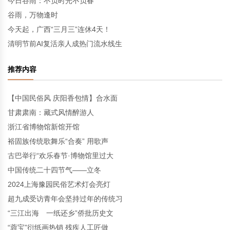
今日谷雨：不负时光不负春
谷雨，万物逢时
今天起，广西“三月三”连休4天！
清明节前AI复活亲人成热门流水线生
推荐内容
【中国民俗风 庆阳香包情】合水面
甘肃肃南：藏式风情醉游人
浙江省博物馆新馆开馆
裕固族传统歌舞乐“合奏” 用歌声
古巴举行“欢乐春节·博物馆里过大
中国传统二十四节气——立冬
2024上海豫园民俗艺术灯会亮灯
超九成受访青年会坚持过年的传统习
“三江出海 一纸还乡”侨批历史文
“蓉宝”衍纸画热销 残疾人工匠做