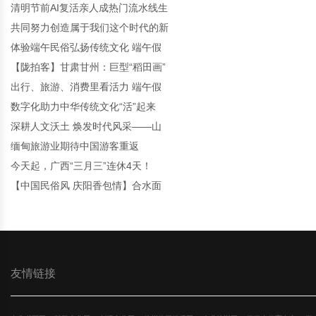
清明节前AI复活亲人成热门流水线生
共同努力创造属于我们这个时代的新
体验端午民俗弘扬传统文化 端午假
【陇拍客】甘肃甘州：巨型“稻田画”
出行、旅游、消费里看活力 端午假
数字化助力中华传统文化“活”起来
深耕人文沃土 焕发时代风采——山
缅甸旅游业期待中国游客重返
今天起，广西“三月三”连休4天！
【中国民俗风 庆阳香包情】合水面
友情链接