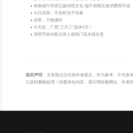
体验端午民俗弘扬传统文化 端午假期文旅消费再升温
今日谷雨：不负时光不负春
谷雨，万物逢时
今天起，广西“三月三”连休4天！
清明节前AI复活亲人成热门流水线生意
版权声明
：文章观点仅代表作者观点，作为参考，不代表
们及时删除处理！转载本站内容，请注明转载网址、作者