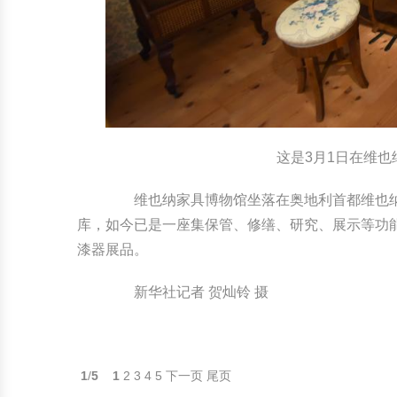
这是3月1日在维也
维也纳家具博物馆坐落在奥地利首都维也纳
库，如今已是一座集保管、修缮、研究、展示等功能
漆器展品。
新华社记者 贺灿铃 摄
1
/
5
1
2
3
4
5
下一页
尾页