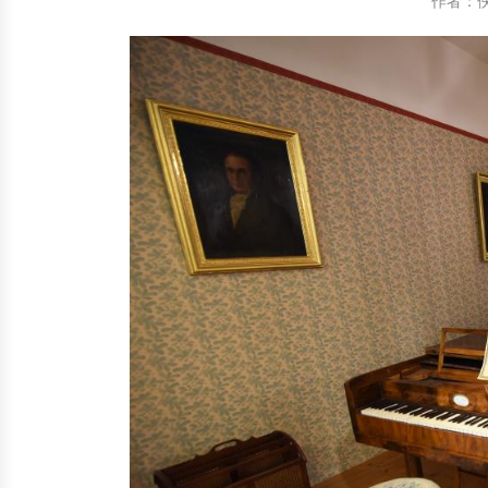
作者：
中国民俗时尚
扎染
中国民俗时尚
扎染
中国传统服饰
皮影
中国传统服饰
皮影
中华民居
木雕
中华民居
木雕
中华文脉
紫砂壶
中华文脉
紫砂壶
中国结
中国结
提线木偶
提线木偶
剪纸艺术
剪纸艺术