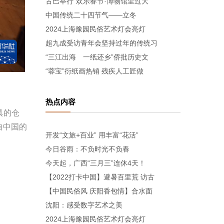
古巴举行“欢乐春节·博物馆里过大
中国传统二十四节气——立冬
2024上海豫园民俗艺术灯会亮灯
超九成受访青年会坚持过年的传统习
“三江出海 一纸还乡”侨批历史文
“蓉宝”衍纸画热销 残疾人工匠做
热点内容
具的仓
自中国的
开发“文旅+百业” 用丰富“花活”
今日谷雨：不负时光不负春
今天起，广西“三月三”连休4天！
【2022打卡中国】避暑百里荒 访古
【中国民俗风 庆阳香包情】合水面
沈阳：感受数字艺术之美
2024上海豫园民俗艺术灯会亮灯