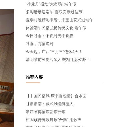
“小龙舟”撬动“大市场” 端午假
多彩活动迎端午 喜乐安康过佳节
夏季村晚精彩来袭，来宝山花式过端午
体验端午民俗弘扬传统文化 端午假
今日谷雨：不负时光不负春
谷雨，万物逢时
今天起，广西“三月三”连休4天！
清明节前AI复活亲人成热门流水线生
推荐内容
【中国民俗风 庆阳香包情】合水面
甘肃肃南：藏式风情醉游人
浙江省博物馆新馆开馆
裕固族传统歌舞乐“合奏” 用歌声