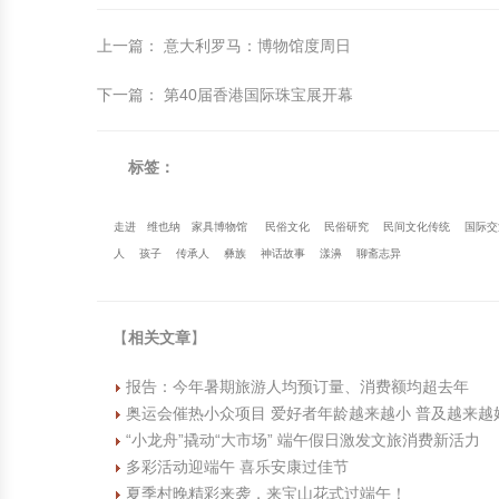
上一篇
：
意大利罗马：博物馆度周日
下一篇
：
第40届香港国际珠宝展开幕
标签：
走进
维也纳
家具博物馆
民俗文化
民俗研究
民间文化传统
国际交
人
孩子
传承人
彝族
神话故事
漾濞
聊斋志异
【
相关文章
】
报告：今年暑期旅游人均预订量、消费额均超去年
奥运会催热小众项目 爱好者年龄越来越小 普及越来越
“小龙舟”撬动“大市场” 端午假日激发文旅消费新活力
多彩活动迎端午 喜乐安康过佳节
夏季村晚精彩来袭，来宝山花式过端午！