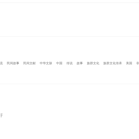
流
民间故事
民间文献
中华文脉
中国
传说
故事
族群文化
族群文化传承
美国
好