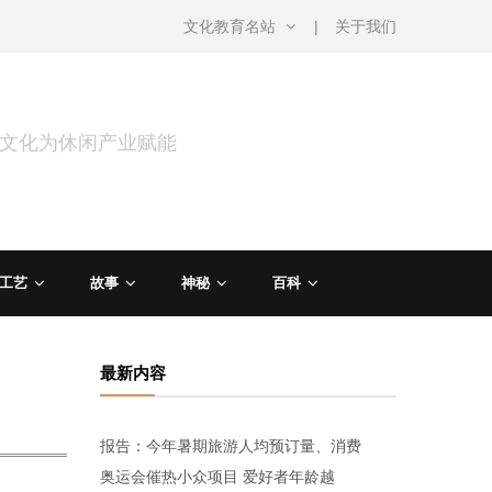
文化教育名站
关于我们
用文化为休闲产业赋能
工艺
故事
神秘
百科
最新内容
报告：今年暑期旅游人均预订量、消费
奥运会催热小众项目 爱好者年龄越