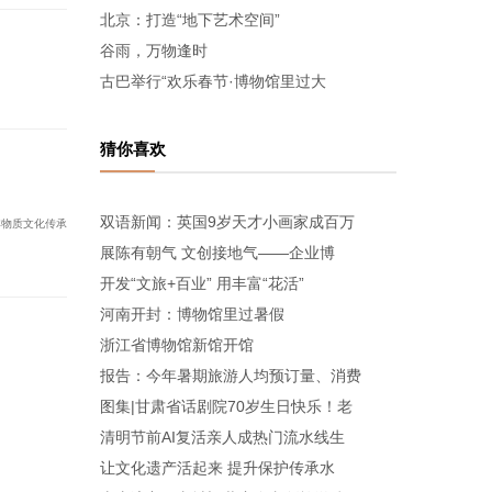
北京：打造“地下艺术空间”
谷雨，万物逢时
古巴举行“欢乐春节·博物馆里过大
猜你喜欢
双语新闻：英国9岁天才小画家成百万
非物质文化传承
展陈有朝气 文创接地气——企业博
开发“文旅+百业” 用丰富“花活”
河南开封：博物馆里过暑假
浙江省博物馆新馆开馆
报告：今年暑期旅游人均预订量、消费
图集|甘肃省话剧院70岁生日快乐！老
清明节前AI复活亲人成热门流水线生
让文化遗产活起来 提升保护传承水