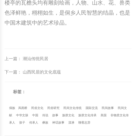
楼亭的瓦檐头均有雕刻绘画，人物、山水、花、兽类
色泽鲜艳，栩栩如生，是侗乡人民智慧的结晶，也是
中国木建筑中的艺术珍品。
上一篇
：
潮汕传统民居
下一篇
：
山西民居的文化底蕴
标签：
侗族
风雨桥
民俗文化
民俗研究
民间文化传统
国际交流
民间故事
民间文
献
中华文脉
中国
传说
故事
族群文化
族群文化传承
美国
非物质文化传
承人
孩子
传承人
彝族
神话故事
漾濞
聊斋志异