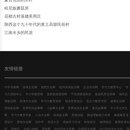
蒙古包后的木杆
哈尼族蘑菇房
花都古村落媲美周庄
陕西这个九十年代的黄土高塬民俗村
江南水乡的民居
友情链接
中华书画网
珍珠文化网
刺绣文化网
杭州休闲娱乐网
企业培训网
学习力教育中心
学
习力训练中心
中小学教育网
温泉旅游度假网
千岛湖旅游风光
旅游风景名胜网
城市品
牌建设网
高考作文训练
学习力教育智库
域名投资知识
意志力教育学院
健康生活网
营销策划网
世界民间故事网
小故事大全网
世界休闲文化网
童话故事网
中小学生作文
网
学习力教育专家
小说大全网
休闲娱乐网
思维训练
阅读理解能力培养
家庭教育顶
层设计
爱情文化网
玩中学
笑话大王
高效学习方法
科技前沿
地理知识
股票投资知
识
思维谷
中华人物谱
高考季
中外历史文化网
中国茶文化网
中小学生作文大全
国