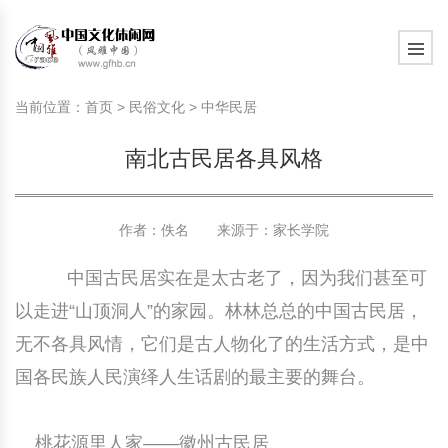
旅游民俗文化动态
中国民俗史话
中国古代休闲文化
中国传统节日
中国生肖文化
中国饮食文化
刺绣
中国民间故事
中国周易文化
现代家庭教育知识
旅游民俗文化动态
中国民俗史话
中国古代休闲文化
中国传统节日
中国生肖文化
中国饮食文化
刺绣
中国民间故事
中国周易文化
现代家庭教育知识
当前位置：
首页
>
民俗文化
>
中华民居
社会热点新闻
中华民俗礼仪
文化休闲产业研究
国外传统节日
星座文化
国外饮食文化
年画
外国民间故事
中国风水文化
校园文化建设知识
社会热点新闻
中华民俗礼仪
文化休闲产业研究
国外传统节日
星座文化
国外饮食文化
年画
外国民间故事
中国风水文化
校园文化建设知识
南北古民居各具风格
中国民俗趣谈
非物质文化遗产
风筝
中国宗教文化
学习力教育知识
返回首页
中国民俗趣谈
非物质文化遗产
风筝
中国宗教文化
学习力教育知识
中华姓氏文化
政策法律法规
漆器
苗族巫蛊文化
教育名家
中华姓氏文化
政策法律法规
漆器
苗族巫蛊文化
教育名家
作者：佚名 来源于：
家长学院
中国古民居实在是太古老了，因为我们甚至可
中国民俗信仰
国外民俗趣谈
泥人
国外神秘文化
艺术百科
中国民俗信仰
国外民俗趣谈
泥人
国外神秘文化
艺术百科
以走进“山顶洞人”的家园。林林总总的中国古民居，
中国民俗禁忌
旅游出行知识
绸伞
中国性文化
生活百科
中国民俗禁忌
旅游出行知识
绸伞
中国性文化
生活百科
无不各具风情，它们是古人物化了的生活方式，是中
国各民族人民演绎人生话剧的最主要的舞台。
中外婚俗文化
时尚休闲文化
灯笼
教育百科
中外婚俗文化
时尚休闲文化
灯笼
教育百科
中国民俗研究
国际交流
草编
其他百科
中国民俗研究
国际交流
草编
其他百科
桃花源里人家——徽州古民居