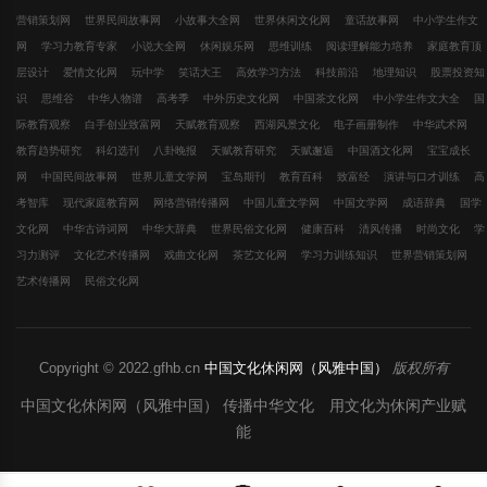
营销策划网
世界民间故事网
小故事大全网
世界休闲文化网
童话故事网
中小学生作文
网
学习力教育专家
小说大全网
休闲娱乐网
思维训练
阅读理解能力培养
家庭教育顶
层设计
爱情文化网
玩中学
笑话大王
高效学习方法
科技前沿
地理知识
股票投资知
识
思维谷
中华人物谱
高考季
中外历史文化网
中国茶文化网
中小学生作文大全
国
际教育观察
白手创业致富网
天赋教育观察
西湖风景文化
电子画册制作
中华武术网
教育趋势研究
科幻选刊
八卦晚报
天赋教育研究
天赋邂逅
中国酒文化网
宝宝成长
网
中国民间故事网
世界儿童文学网
宝岛期刊
教育百科
致富经
演讲与口才训练
高
考智库
现代家庭教育网
网络营销传播网
中国儿童文学网
中国文学网
成语辞典
国学
文化网
中华古诗词网
中华大辞典
世界民俗文化网
健康百科
清风传播
时尚文化
学
习力测评
文化艺术传播网
戏曲文化网
茶艺文化网
学习力训练知识
世界营销策划网
艺术传播网
民俗文化网
Copyright © 2022.gfhb.cn
中国文化休闲网（风雅中国）
版权所有
中国文化休闲网（风雅中国） 传播中华文化 用文化为休闲产业赋
能