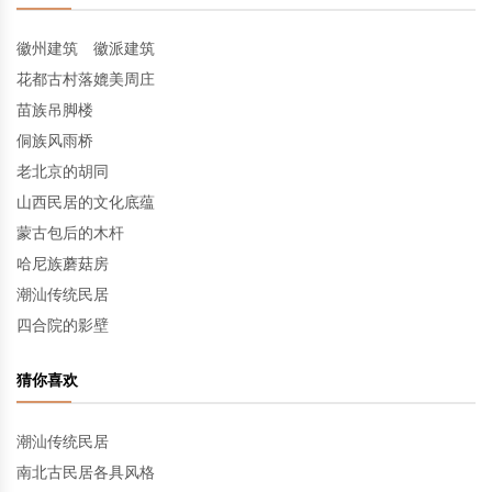
徽州建筑 徽派建筑
花都古村落媲美周庄
苗族吊脚楼
侗族风雨桥
老北京的胡同
山西民居的文化底蕴
蒙古包后的木杆
哈尼族蘑菇房
潮汕传统民居
四合院的影壁
猜你喜欢
潮汕传统民居
南北古民居各具风格