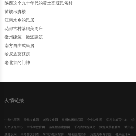
陕西这个九十年代的黄土高塬民俗村
苗族吊脚楼
江南水乡的民居
花都古村落媲美周庄
徽州建筑 徽派建筑
南方自由式民居
哈尼族蘑菇房
老北京的门神
友情链接
中华书画网
珍珠文化网
刺绣文化网
杭州休闲娱乐网
企业培训网
学习力教育中心
学
习力训练中心
中小学教育网
温泉旅游度假网
千岛湖旅游风光
旅游风景名胜网
城市品
牌建设网
高考作文训练
学习力教育智库
域名投资知识
意志力教育学院
健康生活网