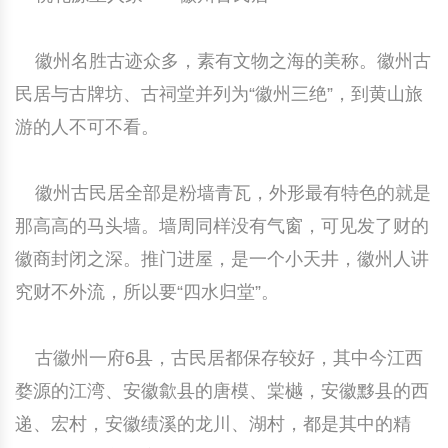
中国民俗时尚
扎染
中国民俗时尚
扎染
徽州名胜古迹众多，素有文物之海的美称。徽州古
中国传统服饰
皮影
中国传统服饰
皮影
民居与古牌坊、古祠堂并列为“徽州三绝”，到黄山旅
游的人不可不看。
中华民居
木雕
中华民居
木雕
中华文脉
紫砂壶
中华文脉
紫砂壶
徽州古民居全部是粉墙青瓦，外形最有特色的就是
那高高的马头墙。墙周同样没有气窗，可见发了财的
中国结
中国结
徽商封闭之深。推门进屋，是一个小天井，徽州人讲
究财不外流，所以要“四水归堂”。
提线木偶
提线木偶
剪纸艺术
剪纸艺术
古徽州一府6县，古民居都保存较好，其中今江西
婺源的江湾、安徽歙县的唐模、棠樾，安徽黟县的西
递、宏村，安徽绩溪的龙川、湖村，都是其中的精