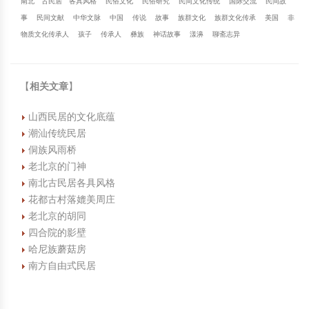
南北
古民居
各具风格
民俗文化
民俗研究
民间文化传统
国际交流
民间故
事
民间文献
中华文脉
中国
传说
故事
族群文化
族群文化传承
美国
非
物质文化传承人
孩子
传承人
彝族
神话故事
漾濞
聊斋志异
【
相关文章
】
山西民居的文化底蕴
潮汕传统民居
侗族风雨桥
老北京的门神
南北古民居各具风格
花都古村落媲美周庄
老北京的胡同
四合院的影壁
哈尼族蘑菇房
南方自由式民居