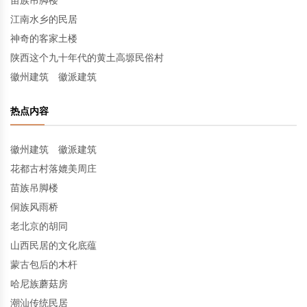
苗族吊脚楼
江南水乡的民居
神奇的客家土楼
陕西这个九十年代的黄土高塬民俗村
徽州建筑 徽派建筑
热点内容
徽州建筑 徽派建筑
花都古村落媲美周庄
苗族吊脚楼
侗族风雨桥
老北京的胡同
山西民居的文化底蕴
蒙古包后的木杆
哈尼族蘑菇房
潮汕传统民居