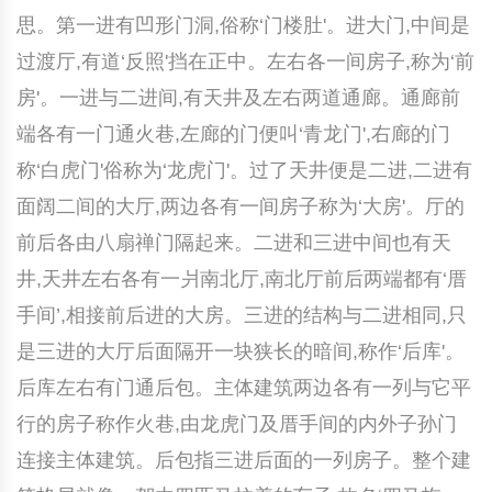
思。第一进有凹形门洞,俗称‘门楼肚'。进大门,中间是
过渡厅,有道‘反照'挡在正中。左右各一间房子,称为‘前
房'。一进与二进间,有天井及左右两道通廊。通廊前
端各有一门通火巷,左廊的门便叫‘青龙门',右廊的门
称‘白虎门'俗称为‘龙虎门'。过了天井便是二进,二进有
面阔二间的大厅,两边各有一间房子称为‘大房'。厅的
前后各由八扇禅门隔起来。二进和三进中间也有天
井,天井左右各有一爿南北厅,南北厅前后两端都有‘厝
手间’,相接前后进的大房。三进的结构与二进相同,只
是三进的大厅后面隔开一块狭长的暗间,称作‘后库'。
后库左右有门通后包。主体建筑两边各有一列与它平
行的房子称作火巷,由龙虎门及厝手间的内外子孙门
连接主体建筑。后包指三进后面的一列房子。整个建