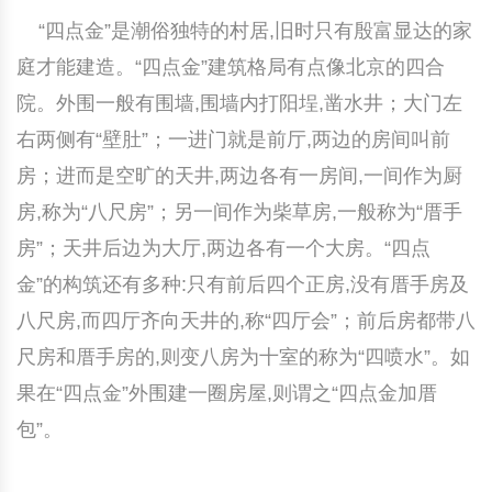
“四点金”是潮俗独特的村居,旧时只有殷富显达的家
中国民俗时尚
扎染
中国民俗时尚
扎染
庭才能建造。“四点金”建筑格局有点像北京的四合
中国传统服饰
皮影
中国传统服饰
皮影
院。外围一般有围墙,围墙内打阳埕,凿水井；大门左
右两侧有“壁肚”；一进门就是前厅,两边的房间叫前
中华民居
木雕
中华民居
木雕
房；进而是空旷的天井,两边各有一房间,一间作为厨
中华文脉
紫砂壶
中华文脉
紫砂壶
房,称为“八尺房”；另一间作为柴草房,一般称为“厝手
房”；天井后边为大厅,两边各有一个大房。“四点
中国结
中国结
金”的构筑还有多种:只有前后四个正房,没有厝手房及
八尺房,而四厅齐向天井的,称“四厅会”；前后房都带八
提线木偶
提线木偶
尺房和厝手房的,则变八房为十室的称为“四喷水”。如
剪纸艺术
剪纸艺术
果在“四点金”外围建一圈房屋,则谓之“四点金加厝
包”。