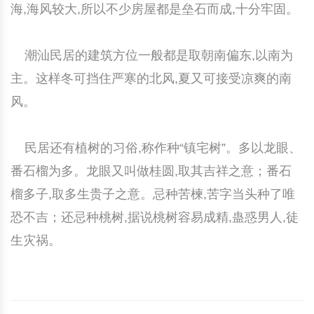
海,海风较大,所以不少房屋都是垒石而成,十分牢固。
潮汕民居的建筑方位一般都是取朝南偏东,以南为
主。这样冬可挡住严寒的北风,夏又可接受凉爽的南
风。
民居还有植树的习俗,称作种“镇宅树”。多以龙眼、
番石榴为多。龙眼又叫做桂圆,取其吉祥之意；番石
榴多子,取多生贵子之意。忌种苦楝,苦字当头种了唯
恐不吉；还忌种桃树,据说桃树容易成精,蛊惑男人,徒
生灾祸。