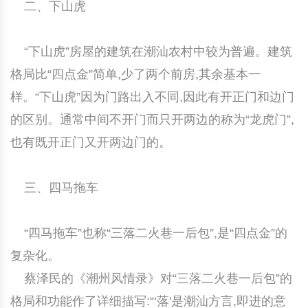
二、下山虎
“下山虎”房屋的建筑在潮汕农村中较为普遍。建筑
格局比“四点金”简单,少了两个前房,其余基本一
样。“下山虎”因为门路出入不同,因此有开正门和边门
的区别。通常中间不开门而只开两边的称为“龙虎门”,
也有既开正门又开两边门的。
三、四马拖车
“四马拖车”也称“三落二火巷一后包”,是“四点金”的
复杂化。
蔡泽民的《潮州风情录》对“三落二火巷一后包”的
格局和功能作了详细描写:“‘落'是潮汕方言,即进的意