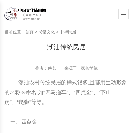
旅游民俗文化动态
中国民俗史话
中国古代休闲文化
中国传统节日
中国生肖文化
中国饮食文化
刺绣
中国民间故事
中国周易文化
现代家庭教育知识
旅游民俗文化动态
中国民俗史话
中国古代休闲文化
中国传统节日
中国生肖文化
中国饮食文化
刺绣
中国民间故事
中国周易文化
现代家庭教育知识
当前位置：
首页
>
民俗文化
>
中华民居
社会热点新闻
中华民俗礼仪
文化休闲产业研究
国外传统节日
星座文化
国外饮食文化
年画
外国民间故事
中国风水文化
校园文化建设知识
社会热点新闻
中华民俗礼仪
文化休闲产业研究
国外传统节日
星座文化
国外饮食文化
年画
外国民间故事
中国风水文化
校园文化建设知识
潮汕传统民居
中国民俗趣谈
非物质文化遗产
风筝
中国宗教文化
学习力教育知识
返回首页
中国民俗趣谈
非物质文化遗产
风筝
中国宗教文化
学习力教育知识
中华姓氏文化
政策法律法规
漆器
苗族巫蛊文化
教育名家
中华姓氏文化
政策法律法规
漆器
苗族巫蛊文化
教育名家
作者：佚名 来源于：
家长学院
潮汕农村传统民居的样式很多,且都用生动形象
中国民俗信仰
国外民俗趣谈
泥人
国外神秘文化
艺术百科
中国民俗信仰
国外民俗趣谈
泥人
国外神秘文化
艺术百科
的名称来命名,如“四马拖车”、“四点金”、“下山
中国民俗禁忌
旅游出行知识
绸伞
中国性文化
生活百科
中国民俗禁忌
旅游出行知识
绸伞
中国性文化
生活百科
虎”、“爬狮”等等。
中外婚俗文化
时尚休闲文化
灯笼
教育百科
中外婚俗文化
时尚休闲文化
灯笼
教育百科
一、四点金
中国民俗研究
国际交流
草编
其他百科
中国民俗研究
国际交流
草编
其他百科