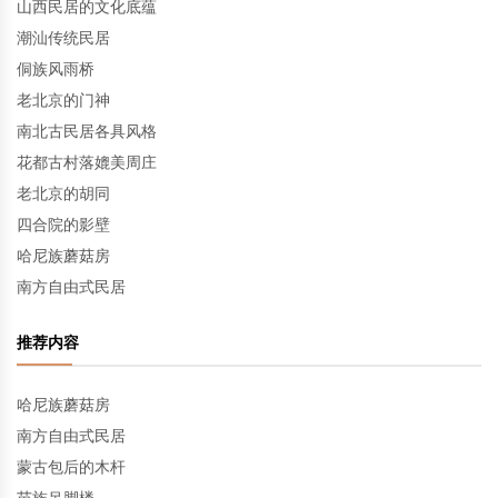
山西民居的文化底蕴
潮汕传统民居
侗族风雨桥
老北京的门神
南北古民居各具风格
花都古村落媲美周庄
老北京的胡同
四合院的影壁
哈尼族蘑菇房
南方自由式民居
推荐内容
哈尼族蘑菇房
南方自由式民居
蒙古包后的木杆