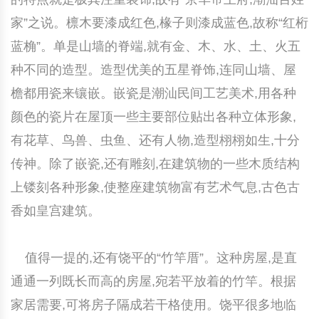
家”之说。檩木要漆成红色,椽子则漆成蓝色,故称“红桁
蓝桷”。单是山墙的脊端,就有金、木、水、土、火五
种不同的造型。造型优美的五星脊饰,连同山墙、屋
檐都用瓷来镶嵌。嵌瓷是潮汕民间工艺美术,用各种
颜色的瓷片在屋顶一些主要部位贴出各种立体形象,
有花草、鸟兽、虫鱼、还有人物,造型栩栩如生,十分
传神。除了嵌瓷,还有雕刻,在建筑物的一些木质结构
上镂刻各种形象,使整座建筑物富有艺术气息,古色古
香如皇宫建筑。
值得一提的,还有饶平的“竹竿厝”。这种房屋,是直
通通一列既长而高的房屋,宛若平放着的竹竿。根据
家居需要,可将房子隔成若干格使用。饶平很多地临