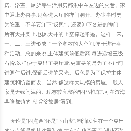
房、浴室、厕所等生活用房都集中在左边的火巷。家
中遇上办喜事,则各进大厅的禅门洞开。办丧事时更
为隆重，不单要卸下“反照”，还要卸下各进的禅门。
所有天井架上地板,天井的上空撑起帐篷。这样一来,
一、二、三进形成了一个宽敞的大空间,便于进行各
种活动。总的来说,主体建筑前低后高,每进递增三级
石阶,这样便于突出主要厅堂,更重要的是为了不让前
进遮住后进,保证后进的采光。后包是为了保护主体
建筑和防盗而设。当然,像这样大规模的房屋,一般人
家是无缘问津的。现存较完整的“四马
拖车”,可在澄海
县隆都镇的“慈黉爷故居”看到。
无论是“四点金”还是“下山虎”,潮汕民宅有一个突出
的特点就是极其注重装饰,故有“京华帝王府,潮汕百姓