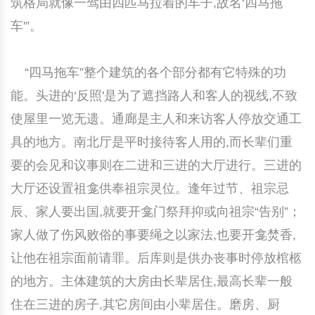
筑格局就像一驾由四匹马拉着的车子,故名‘四马拖
车'”。
“四马拖车”整个建筑的各个部分都有它特殊的功
能。头进的‘反照'是为了遮挡路人和客人的视线,不致
使屋里一览无遗。通廊是主人和来访客人停放交通工
具的地方。南北厅是平时接待客人用的,而长辈们重
要的会见和议事则在二进和三进的大厅进行。三进的
大厅还设置祖龛供奉祖宗灵位。逢年过节、祖宗忌
辰、家人要出国,就要开龛门祭拜抑或向祖宗“告别”；
家人做了伤风败俗的事要绳之以家法,也要开龛焚香,
让他在祖宗面前请罪。后库则是供办丧事时停放棺柩
的地方。主体建筑的大房由长辈居住,最高长辈一般
住在三进的房子,其它房间由小辈居住。磨房、厨