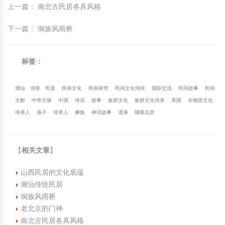
上一篇
：
南北古民居各具风格
下一篇
：
侗族风雨桥
标签：
潮汕
传统
民居
民俗文化
民俗研究
民间文化传统
国际交流
民间故事
民间
文献
中华文脉
中国
传说
故事
族群文化
族群文化传承
美国
非物质文化
传承人
孩子
传承人
彝族
神话故事
漾濞
聊斋志异
【
相关文章
】
山西民居的文化底蕴
潮汕传统民居
侗族风雨桥
老北京的门神
南北古民居各具风格