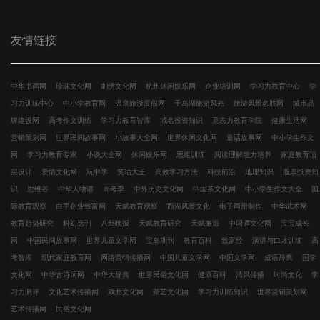
友情链接
中华书画网
珍珠文化网
刺绣文化网
杭州休闲娱乐网
企业培训网
学习力教育中心
学
习力训练中心
中小学教育网
温泉旅游度假网
千岛湖旅游风光
旅游风景名胜网
城市品
牌建设网
高考作文训练
学习力教育智库
域名投资知识
意志力教育学院
健康生活网
营销策划网
世界民间故事网
小故事大全网
世界休闲文化网
童话故事网
中小学生作文
网
学习力教育专家
小说大全网
休闲娱乐网
思维训练
阅读理解能力培养
家庭教育顶
层设计
爱情文化网
玩中学
笑话大王
高效学习方法
科技前沿
地理知识
股票投资知
识
思维谷
中华人物谱
高考季
中外历史文化网
中国茶文化网
中小学生作文大全
国
际教育观察
白手创业致富网
天赋教育观察
西湖风景文化
电子画册制作
中华武术网
教育趋势研究
科幻选刊
八卦晚报
天赋教育研究
天赋邂逅
中国酒文化网
宝宝成长
网
中国民间故事网
世界儿童文学网
宝岛期刊
教育百科
致富经
演讲与口才训练
高
考智库
现代家庭教育网
网络营销传播网
中国儿童文学网
中国文学网
成语辞典
国学
文化网
中华古诗词网
中华大辞典
世界民俗文化网
健康百科
清风传播
时尚文化
学
习力测评
文化艺术传播网
戏曲文化网
茶艺文化网
学习力训练知识
世界营销策划网
艺术传播网
民俗文化网