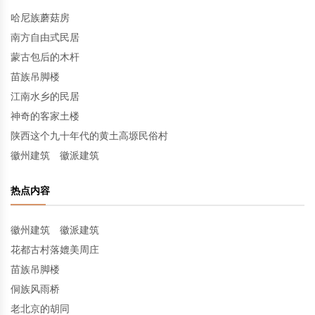
哈尼族蘑菇房
南方自由式民居
蒙古包后的木杆
苗族吊脚楼
江南水乡的民居
神奇的客家土楼
陕西这个九十年代的黄土高塬民俗村
徽州建筑 徽派建筑
热点内容
徽州建筑 徽派建筑
花都古村落媲美周庄
苗族吊脚楼
侗族风雨桥
老北京的胡同