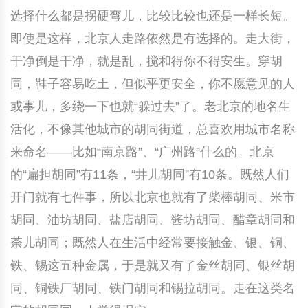
选择什么都是拐硬弯儿，比较比较也还是一样长短。
即使是这样，北京人走路依然是有选择的。走大街，
干净倒是干净，就是乱，搅和得你不得安生。穿胡
同，鞋子容易吃土，但似乎更安全，你不愿意见的人
或事儿，多绕一下也就“躲过去”了。老北京的地名生
活化，不像其他城市的胡同街道，总喜欢用城市名称
来命名——比如“南京路”、“广州路”什么的。北京
的“扁担胡同”有11条，“井儿胡同”有10条。既然人们
开门就有七件事，所以北京也就有了柴棒胡同、米市
胡同、油坊胡同、盐店胡同、酱坊胡同、醋章胡同和
荼儿胡同；既然人在生活中经常要接触金、银、铜、
铁、锡这五种金属，于是就又有了金丝胡同、银丝胡
同、铜铁厂胡同、铁门胡同和锡拉胡同。走在这类名