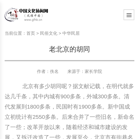
旅游民俗文化动态
中国民俗史话
中国古代休闲文化
中国传统节日
中国生肖文化
中国饮食文化
刺绣
中国民间故事
中国周易文化
现代家庭教育知识
旅游民俗文化动态
中国民俗史话
中国古代休闲文化
中国传统节日
中国生肖文化
中国饮食文化
刺绣
中国民间故事
中国周易文化
现代家庭教育知识
当前位置：
首页
>
民俗文化
>
中华民居
社会热点新闻
中华民俗礼仪
文化休闲产业研究
国外传统节日
星座文化
国外饮食文化
年画
外国民间故事
中国风水文化
校园文化建设知识
社会热点新闻
中华民俗礼仪
文化休闲产业研究
国外传统节日
星座文化
国外饮食文化
年画
外国民间故事
中国风水文化
校园文化建设知识
老北京的胡同
中国民俗趣谈
非物质文化遗产
风筝
中国宗教文化
学习力教育知识
返回首页
中国民俗趣谈
非物质文化遗产
风筝
中国宗教文化
学习力教育知识
中华姓氏文化
政策法律法规
漆器
苗族巫蛊文化
教育名家
中华姓氏文化
政策法律法规
漆器
苗族巫蛊文化
教育名家
作者：佚名 来源于：
家长学院
北京有多少胡同呢？据文献记载，在明代就多
中国民俗信仰
国外民俗趣谈
泥人
国外神秘文化
艺术百科
中国民俗信仰
国外民俗趣谈
泥人
国外神秘文化
艺术百科
达几千条，其中内城有900多条，外城300多条。清
中国民俗禁忌
旅游出行知识
绸伞
中国性文化
生活百科
中国民俗禁忌
旅游出行知识
绸伞
中国性文化
生活百科
代发展到1800多条，民国时有1900多条。新中国成
立初统计有2550多条。后来合并了一些旧名，新命名
中外婚俗文化
时尚休闲文化
灯笼
教育百科
中外婚俗文化
时尚休闲文化
灯笼
教育百科
了一些；改革开放以来，随着经济和城市建设的发
中国民俗研究
国际交流
草编
其他百科
中国民俗研究
国际交流
草编
其他百科
展，又拆迁改造了一些，发展至今，北京市有街巷名