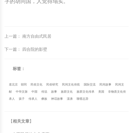
字的胡同国，人觉得塌实。
上一篇
：
南方自由式民居
下一篇
：
四合院的影壁
标签：
老北京
胡同
民俗文化
民俗研究
民间文化传统
国际交流
民间故事
民间文
献
中华文脉
中国
传说
故事
族群文化
族群文化传承
美国
非物质文化传
承人
孩子
传承人
彝族
神话故事
漾濞
聊斋志异
【
相关文章
】