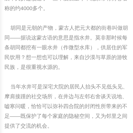
称的约4000多个。
中国民俗时尚
扎染
中国民俗时尚
扎染
中国传统服饰
皮影
中国传统服饰
皮影
胡同是元朝的产物，蒙古人把元大都的街巷叫做胡
同——据说这蒙古语的意思是指水井。莫非那时候每
中华民居
木雕
中华民居
木雕
条胡同都挖有一眼水井（作微型水库），供居住的军
中华文脉
紫砂壶
中华文脉
紫砂壶
民饮用？想一想也可以理解，来自沙漠与草原的游牧
民族，是很重视水源的。
中国结
中国结
当年水井可是深宅大院的居民人抬头不见低头见、
提线木偶
提线木偶
摩肩接踵的社交场所，在井边与左邻右舍谈天说地、
剪纸艺术
剪纸艺术
嘘寒问暖，恰恰可以弥补四合院的封闭性所带来的不
足——既保护了每个家庭的隐秘空间，又为邻里之间
提供了交流的机会。