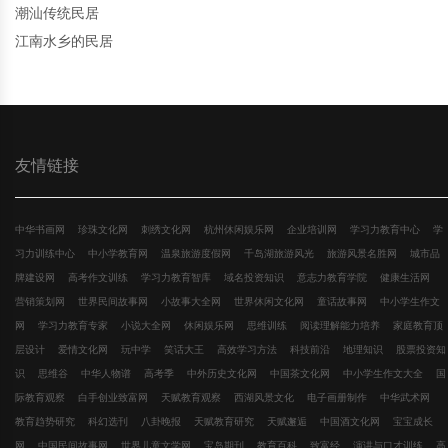
潮汕传统民居
江南水乡的民居
友情链接
中华书画网
珍珠文化网
刺绣文化网
杭州休闲娱乐网
企业培训网
学习力教育中心
学
习力训练中心
中小学教育网
温泉旅游度假网
千岛湖旅游风光
旅游风景名胜网
城市品
牌建设网
高考作文训练
学习力教育智库
域名投资知识
意志力教育学院
健康生活网
营销策划网
世界民间故事网
小故事大全网
世界休闲文化网
童话故事网
中小学生作文
网
学习力教育专家
小说大全网
休闲娱乐网
思维训练
阅读理解能力培养
家庭教育顶
层设计
爱情文化网
玩中学
笑话大王
高效学习方法
科技前沿
地理知识
股票投资知
识
思维谷
中华人物谱
高考季
中外历史文化网
中国茶文化网
中小学生作文大全
国
际教育观察
白手创业致富网
天赋教育观察
西湖风景文化
电子画册制作
中华武术网
教育趋势研究
科幻选刊
八卦晚报
天赋教育研究
天赋邂逅
中国酒文化网
宝宝成长
网
中国民间故事网
世界儿童文学网
宝岛期刊
教育百科
致富经
演讲与口才训练
高