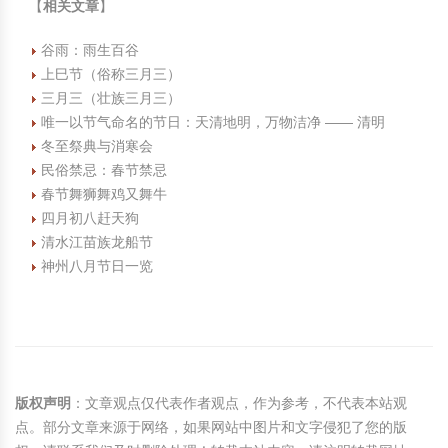
【
相关文章
】
谷雨：雨生百谷
上巳节（俗称三月三）
三月三（壮族三月三）
唯一以节气命名的节日：天清地明，万物洁净 —— 清明
冬至祭典与消寒会
民俗禁忌：春节禁忌
春节舞狮舞鸡又舞牛
四月初八赶天狗
清水江苗族龙船节
神州八月节日一览
版权声明
：文章观点仅代表作者观点，作为参考，不代表本站观
点。部分文章来源于网络，如果网站中图片和文字侵犯了您的版