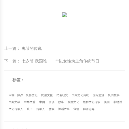
上一篇
：
鬼节的传说
下一篇
：
七夕节 我国唯一一个以女性为主角传统节日
标签：
宋朝
除夕
民俗文化
民俗文化
民俗研究
民间文化传统
国际交流
民间故事
民间文献
中华文脉
中国
传说
故事
族群文化
族群文化传承
美国
非物质
文化传承人
孩子
传承人
彝族
神话故事
漾濞
聊斋志异