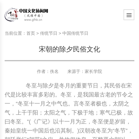
旅游民俗文化动态
中国民俗史话
中国古代休闲文化
中国传统节日
中国生肖文化
中国饮食文化
刺绣
中国民间故事
中国周易文化
现代家庭教育知识
旅游民俗文化动态
中国民俗史话
中国古代休闲文化
中国传统节日
中国生肖文化
中国饮食文化
刺绣
中国民间故事
中国周易文化
现代家庭教育知识
当前位置：
首页
>
传统节日
>
中国传统节日
社会热点新闻
中华民俗礼仪
文化休闲产业研究
国外传统节日
星座文化
国外饮食文化
年画
外国民间故事
中国风水文化
校园文化建设知识
社会热点新闻
中华民俗礼仪
文化休闲产业研究
国外传统节日
星座文化
国外饮食文化
年画
外国民间故事
中国风水文化
校园文化建设知识
宋朝的除夕民俗文化
中国民俗趣谈
非物质文化遗产
风筝
中国宗教文化
学习力教育知识
返回首页
中国民俗趣谈
非物质文化遗产
风筝
中国宗教文化
学习力教育知识
中华姓氏文化
政策法律法规
漆器
苗族巫蛊文化
教育名家
中华姓氏文化
政策法律法规
漆器
苗族巫蛊文化
教育名家
作者：佚名 来源于：
家长学院
冬至与除夕是冬月的重要节日，其民俗在宋
中国民俗信仰
国外民俗趣谈
泥人
国外神秘文化
艺术百科
中国民俗信仰
国外民俗趣谈
泥人
国外神秘文化
艺术百科
代是比较丰富多彩的。冬至，是我国最古老的节令之
中国民俗禁忌
旅游出行知识
绸伞
中国性文化
生活百科
中国民俗禁忌
旅游出行知识
绸伞
中国性文化
生活百科
一，“冬至十一月之中气也。言冬至者极也，太阴之
气，上干于阳；太阳之气，下极于地；寒气已极，故
中外婚俗文化
时尚休闲文化
灯笼
教育百科
中外婚俗文化
时尚休闲文化
灯笼
教育百科
曰冬至。”(《广记》以十一月为正，冬至便是岁留，
秦始皇统一中国后也沿其制。)汉朝改冬至为“冬节”，
中国民俗研究
国际交流
草编
其他百科
中国民俗研究
国际交流
草编
其他百科