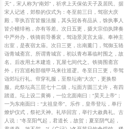
天”，宋人称为“南郊”，祈求上天保佑天子及居民。据
宋人记述，郊祭的仪式为：冬至前三日，驾宿大庆
殿，宰执百官皆服法服，其头冠各有品从，馀执事人
皆介帻绯袍，亦有等差。次日五更，摄大宗伯执牌奏
中严外办，铁骑前导番衮，驾诣景灵宫太庙、奉神主
出室，是夜宿太庙。次日三更，出南薰门，驾御玉辂
诣青城斋宫。所谓青城宫，初以青布幕临时围之，故
名。后改用土木建造，瓦屋七间代之。铁骑围斋宫
外，行宫巡检部领甲马来往巡逻。冬至日三更，帝驾
诣郊坛行礼。帘穿礼服，至祭坛南“大次”，更换祭
服。此祭坛高三层七十二级，坛面方圆三丈许，有四
踏道。坛上设二黄褥，一位北面南曰：“昊天上帝”；
一为东南面曰：“太祖皇帝”。乐作，皇帝登坛，单行
燎炉仪式，祭祀天神。礼毕回宫，举行大赦典礼。古
人说：“冬至阳气起，君道长，故贺；夏至阴气起，