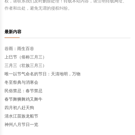
权，请联系我们及时删除处理！转载本站内容，请注明转载网址、
作者和出处，避免无谓的侵权纠纷。
最新内容
谷雨：雨生百谷
上巳节（俗称三月三）
三月三（壮族三月三）
唯一以节气命名的节日：天清地明，万物
冬至祭典与消寒会
民俗禁忌：春节禁忌
春节舞狮舞鸡又舞牛
四月初八赶天狗
清水江苗族龙船节
神州八月节日一览