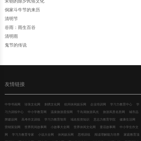
宋朝的除夕民俗文化
侗家斗牛节的来历
清明节
谷雨：雨生百谷
清明雨
鬼节的传说
友情链接
中华书画网
珍珠文化网
刺绣文化网
杭州休闲娱乐网
企业培训网
学习力教育中心
学
习力训练中心
中小学教育网
温泉旅游度假网
千岛湖旅游风光
旅游风景名胜网
城市品
牌建设网
高考作文训练
学习力教育智库
域名投资知识
意志力教育学院
健康生活网
营销策划网
世界民间故事网
小故事大全网
世界休闲文化网
童话故事网
中小学生作文
网
学习力教育专家
小说大全网
休闲娱乐网
思维训练
阅读理解能力培养
家庭教育顶