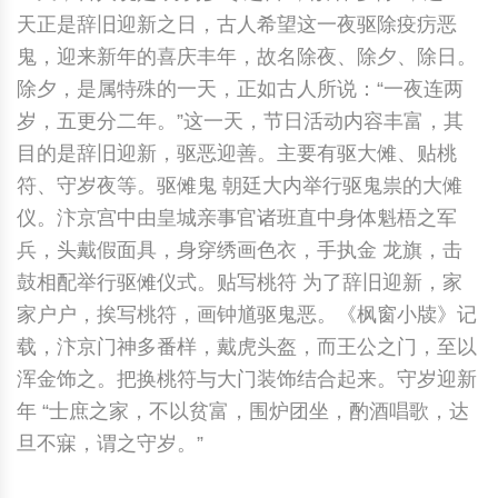
天正是辞旧迎新之日，古人希望这一夜驱除疫疠恶
鬼，迎来新年的喜庆丰年，故名除夜、除夕、除日。
除夕，是属特殊的一天，正如古人所说：“一夜连两
岁，五更分二年。”这一天，节日活动内容丰富，其
目的是辞旧迎新，驱恶迎善。主要有驱大傩、贴桃
符、守岁夜等。驱傩鬼 朝廷大内举行驱鬼祟的大傩
仪。汴京宫中由皇城亲事官诸班直中身体魁梧之军
兵，头戴假面具，身穿绣画色衣，手执金 龙旗，击
鼓相配举行驱傩仪式。贴写桃符 为了辞旧迎新，家
家户户，挨写桃符，画钟馗驱鬼恶。《枫窗小牍》记
载，汴京门神多番样，戴虎头盔，而王公之门，至以
浑金饰之。把换桃符与大门装饰结合起来。守岁迎新
年 “士庶之家，不以贫富，围炉团坐，酌酒唱歌，达
旦不寐，谓之守岁。”