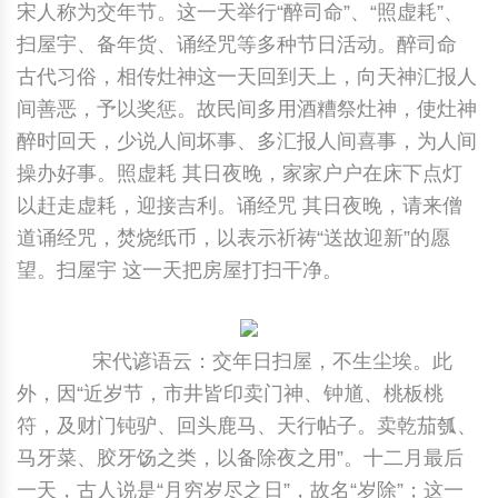
宋人称为交年节。这一天举行“醉司命”、“照虚耗”、
扫屋宇、备年货、诵经咒等多种节日活动。醉司命
古代习俗，相传灶神这一天回到天上，向天神汇报人
间善恶，予以奖惩。故民间多用酒糟祭灶神，使灶神
醉时回天，少说人间坏事、多汇报人间喜事，为人间
操办好事。照虚耗 其日夜晚，家家户户在床下点灯
以赶走虚耗，迎接吉利。诵经咒 其日夜晚，请来僧
道诵经咒，焚烧纸币，以表示祈祷“送故迎新”的愿
望。扫屋宇 这一天把房屋打扫干净。
宋代谚语云：交年日扫屋，不生尘埃。此
外，因“近岁节，市井皆印卖门神、钟馗、桃板桃
符，及财门钝驴、回头鹿马、天行帖子。卖乾茄瓠、
马牙菜、胶牙饧之类，以备除夜之用”。十二月最后
一天，古人说是“月穷岁尽之日”，故名“岁除”；这一