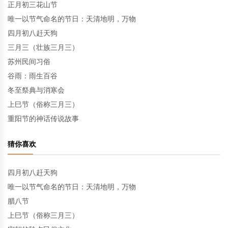
正月初三花山节
唯一以节气命名的节日：天清地明，万物
四月初八赶天狗
三月三（壮族三月三）
苏州民间习俗
谷雨：雨生百谷
冬至祭典与消寒会
上巳节（俗称三月三）
重阳节的神话传说故事
猜你喜欢
四月初八赶天狗
唯一以节气命名的节日：天清地明，万物
腊八节
上巳节（俗称三月三）