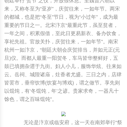
朝廷举行“贺节”之仪，并放假休息。至魏晋六朝以
来，又称冬至为“亚岁”，庆贺往来，一如年节。两宋
中国民俗时尚
扎染
中国民俗时尚
扎染
的都城，也是把“冬至”节日，视为“小过年”，成为最
中国传统服饰
皮影
中国传统服饰
皮影
重要的节日之一。北宋汴京“最重此节，虽至贫者，
一年之间，积累假借，至此日更易新衣、备办饮食，
中华民居
木雕
中华民居
木雕
享祀先祖。官放关扑，庆贺往来，一如年节”。南宋
杭州一如汴京，“朝廷大朝会庆贺排当，并如元正(元
中华文脉
紫砂壶
中华文脉
紫砂壶
旦)仪。而都人最重一阳贺冬，车马皆华整鲜好，五
鼓已填拥杂遝于九街。妇人小儿，服饰华炫、往来如
中国结
中国结
云。岳祠、城隍诸庙，炷香者尤盛。三日之内，店肆
皆罢市，垂帘饮博(饮宴与博戏)，谓之做节。享先则
提线木偶
提线木偶
以馄饨，有‘冬馄饨，年’之谚。贵家求奇，一器凡十
剪纸艺术
剪纸艺术
馀色，谓之百味馄饨”。
无论是汴京或临安府，这一天在南郊举行“祭