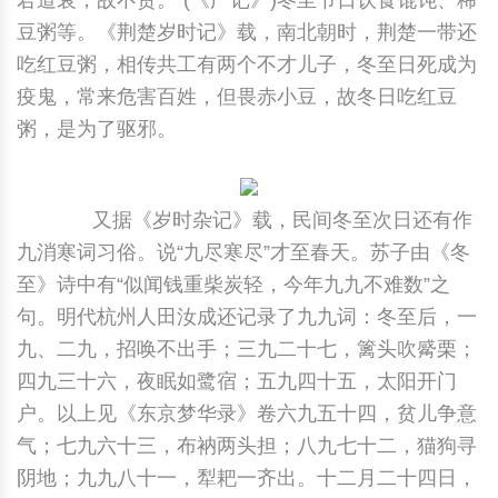
君道衰，故不贺。”(《广记》)冬至节日饮食馄饨、稀
豆粥等。《荆楚岁时记》载，南北朝时，荆楚一带还
吃红豆粥，相传共工有两个不才儿子，冬至日死成为
疫鬼，常来危害百姓，但畏赤小豆，故冬日吃红豆
粥，是为了驱邪。
又据《岁时杂记》载，民间冬至次日还有作
九消寒词习俗。说“九尽寒尽”才至春天。苏子由《冬
至》诗中有“似闻钱重柴炭轻，今年九九不难数”之
句。明代杭州人田汝成还记录了九九词：冬至后，一
九、二九，招唤不出手；三九二十七，篱头吹觱栗；
四九三十六，夜眠如鹭宿；五九四十五，太阳开门
户。以上见《东京梦华录》卷六九五十四，贫儿争意
气；七九六十三，布衲两头担；八九七十二，猫狗寻
阴地；九九八十一，犁耙一齐出。十二月二十四日，