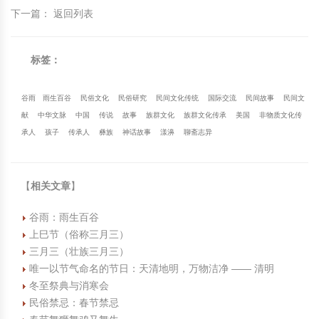
下一篇
：
返回列表
标签：
谷雨
雨生百谷
民俗文化
民俗研究
民间文化传统
国际交流
民间故事
民间文
献
中华文脉
中国
传说
故事
族群文化
族群文化传承
美国
非物质文化传
承人
孩子
传承人
彝族
神话故事
漾濞
聊斋志异
【
相关文章
】
谷雨：雨生百谷
上巳节（俗称三月三）
三月三（壮族三月三）
唯一以节气命名的节日：天清地明，万物洁净 —— 清明
冬至祭典与消寒会
民俗禁忌：春节禁忌