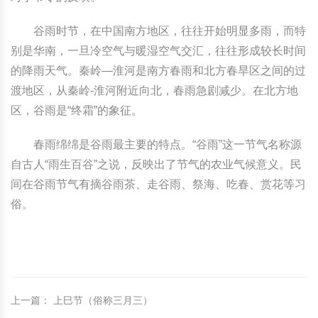
中国民俗时尚
扎染
中国民俗时尚
扎染
谷雨时节，在中国南方地区，往往开始明显多雨，而特
别是华南，一旦冷空气与暖湿空气交汇，往往形成较长时间
中国传统服饰
皮影
中国传统服饰
皮影
的降雨天气。秦岭—淮河是南方春雨和北方春旱区之间的过
渡地区，从秦岭-淮河附近向北，春雨急剧减少。在北方地
中华民居
木雕
中华民居
木雕
区，谷雨是“终霜”的象征。
中华文脉
紫砂壶
中华文脉
紫砂壶
春雨绵绵是谷雨最主要的特点。“谷雨”这一节气名称源
自古人“雨生百谷”之说，反映出了节气的农业气候意义。民
中国结
中国结
间在谷雨节气有摘谷雨茶、走谷雨、祭海、吃春、赏花等习
俗。
提线木偶
提线木偶
剪纸艺术
剪纸艺术
上一篇
：
上巳节（俗称三月三）