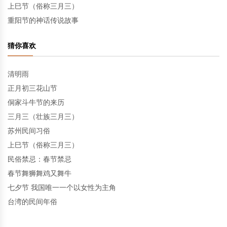
上巳节（俗称三月三）
重阳节的神话传说故事
猜你喜欢
清明雨
正月初三花山节
侗家斗牛节的来历
三月三（壮族三月三）
苏州民间习俗
上巳节（俗称三月三）
民俗禁忌：春节禁忌
春节舞狮舞鸡又舞牛
七夕节 我国唯一一个以女性为主角
台湾的民间年俗