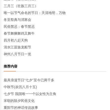
三月三（壮族三月三）
唯一以节气命名的节日：天清地明，万物
冬至祭典与消寒会
民俗禁忌：春节禁忌
春节舞狮舞鸡又舞牛
四月初八赶天狗
清水江苗族龙船节
神州八月节日一览
推荐内容
最具浪漫节日“七夕”至今已两千多
中秋节(农历八月十五)
七夕节 我国唯一一个以女性为主角
宋朝的除夕民俗文化
重阳节的神话传说故事