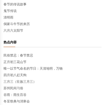
春节的传说故事
鬼节传说
清明雨
侗家斗牛节的来历
六月六太阳节
热点内容
民俗禁忌：春节禁忌
正月初三花山节
唯一以节气命名的节日：天清地明，万物
四月初八赶天狗
三月三（壮族三月三）
苏州民间习俗
谷雨：雨生百谷
冬至祭典与消寒会