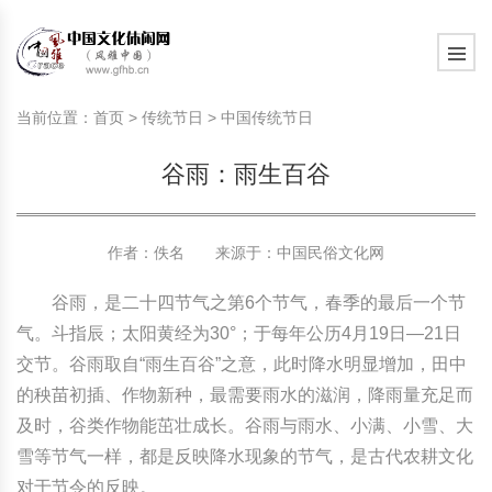
旅游民俗文化动态
中国民俗史话
中国古代休闲文化
中国传统节日
中国生肖文化
中国饮食文化
刺绣
中国民间故事
中国周易文化
现代家庭教育知识
旅游民俗文化动态
中国民俗史话
中国古代休闲文化
中国传统节日
中国生肖文化
中国饮食文化
刺绣
中国民间故事
中国周易文化
现代家庭教育知识
当前位置：
首页
>
传统节日
>
中国传统节日
社会热点新闻
中华民俗礼仪
文化休闲产业研究
国外传统节日
星座文化
国外饮食文化
年画
外国民间故事
中国风水文化
校园文化建设知识
社会热点新闻
中华民俗礼仪
文化休闲产业研究
国外传统节日
星座文化
国外饮食文化
年画
外国民间故事
中国风水文化
校园文化建设知识
谷雨：雨生百谷
中国民俗趣谈
非物质文化遗产
风筝
中国宗教文化
学习力教育知识
返回首页
中国民俗趣谈
非物质文化遗产
风筝
中国宗教文化
学习力教育知识
中华姓氏文化
政策法律法规
漆器
苗族巫蛊文化
教育名家
中华姓氏文化
政策法律法规
漆器
苗族巫蛊文化
教育名家
作者：佚名 来源于：
中国民俗文化网
谷雨，是二十四节气之第6个节气，春季的最后一个节
中国民俗信仰
国外民俗趣谈
泥人
国外神秘文化
艺术百科
中国民俗信仰
国外民俗趣谈
泥人
国外神秘文化
艺术百科
气。斗指辰；太阳黄经为30°；于每年公历4月19日—21日
中国民俗禁忌
旅游出行知识
绸伞
中国性文化
生活百科
中国民俗禁忌
旅游出行知识
绸伞
中国性文化
生活百科
交节。谷雨取自“雨生百谷”之意，此时降水明显增加，田中
的秧苗初插、作物新种，最需要雨水的滋润，降雨量充足而
中外婚俗文化
时尚休闲文化
灯笼
教育百科
中外婚俗文化
时尚休闲文化
灯笼
教育百科
及时，谷类作物能茁壮成长。谷雨与雨水、小满、小雪、大
雪等节气一样，都是反映降水现象的节气，是古代农耕文化
中国民俗研究
国际交流
草编
其他百科
中国民俗研究
国际交流
草编
其他百科
对于节令的反映。