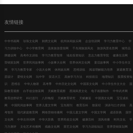
友情链接
中华书画网
珍珠文化网
刺绣文化网
杭州休闲娱乐网
企业培训网
学习力教育中心
学
习力训练中心
中小学教育网
温泉旅游度假网
千岛湖旅游风光
旅游风景名胜网
城市品
牌建设网
高考作文训练
学习力教育智库
域名投资知识
意志力教育学院
健康生活网
营销策划网
世界民间故事网
小故事大全网
世界休闲文化网
童话故事网
中小学生作文
网
学习力教育专家
小说大全网
休闲娱乐网
思维训练
阅读理解能力培养
家庭教育顶
层设计
爱情文化网
玩中学
笑话大王
高效学习方法
科技前沿
地理知识
股票投资知
识
思维谷
中华人物谱
高考季
中外历史文化网
中国茶文化网
中小学生作文大全
国
际教育观察
白手创业致富网
天赋教育观察
西湖风景文化
电子画册制作
中华武术网
教育趋势研究
科幻选刊
八卦晚报
天赋教育研究
天赋邂逅
中国酒文化网
宝宝成长
网
中国民间故事网
世界儿童文学网
宝岛期刊
教育百科
致富经
演讲与口才训练
高
考智库
现代家庭教育网
网络营销传播网
中国儿童文学网
中国文学网
成语辞典
国学
文化网
中华古诗词网
中华大辞典
世界民俗文化网
健康百科
清风传播
时尚文化
学
习力测评
文化艺术传播网
戏曲文化网
茶艺文化网
学习力训练知识
世界营销策划网