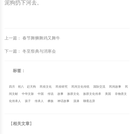
泥狗扔下河去。
上一篇
：
春节舞狮舞鸡又舞牛
下一篇
：
冬至祭典与消寒会
标签：
四月
初八
赶天狗
民俗文化
民俗研究
民间文化传统
国际交流
民间故事
民
间文献
中华文脉
中国
传说
故事
族群文化
族群文化传承
美国
非物质文
化传承人
孩子
传承人
彝族
神话故事
漾濞
聊斋志异
【
相关文章
】