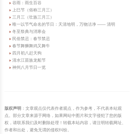
谷雨：雨生百谷
上巳节（俗称三月三）
三月三（壮族三月三）
唯一以节气命名的节日：天清地明，万物洁净 —— 清明
冬至祭典与消寒会
民俗禁忌：春节禁忌
春节舞狮舞鸡又舞牛
四月初八赶天狗
清水江苗族龙船节
神州八月节日一览
版权声明
：文章观点仅代表作者观点，作为参考，不代表本站观
点。部分文章来源于网络，如果网站中图片和文字侵犯了您的版
权，请联系我们及时删除处理！转载本站内容，请注明转载网址、
作者和出处，避免无谓的侵权纠纷。