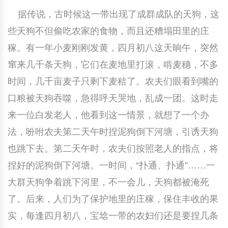
据传说，古时候这一带出现了成群成队的天狗，这
中国民俗时尚
扎染
中国民俗时尚
扎染
些天狗不但偷吃农家的食物，而且还糟塌田里的庄
中国传统服饰
皮影
中国传统服饰
皮影
稼。有一年小麦刚刚发黄，四月初八这天晌午，突然
窜来几千条天狗，它们在麦地里打滚，啃麦穗，不多
中华民居
木雕
中华民居
木雕
时间，几千亩麦子只剩下麦秸了。农夫们眼看到嘴的
中华文脉
紫砂壶
中华文脉
紫砂壶
口粮被天狗吞噬，急得呼天哭地，乱成一团。这时走
来一位白发老人，他看到这一情景，就想了一个办
中国结
中国结
法，吩咐农夫第二天午时捏泥狗倒下河塘，引诱天狗
也跳下去。第二天午时，农夫们按照老人的指点，将
提线木偶
提线木偶
捏好的泥狗倒下河塘。一时间，“扑通、扑通”……一
剪纸艺术
剪纸艺术
大群天狗争着跳下河里，不一会儿，天狗都被淹死
了。后来，人们为了保护地里的庄稼，保住丰收的果
实，每逢四月初八，宝埝一带的农妇们还是要捏几条