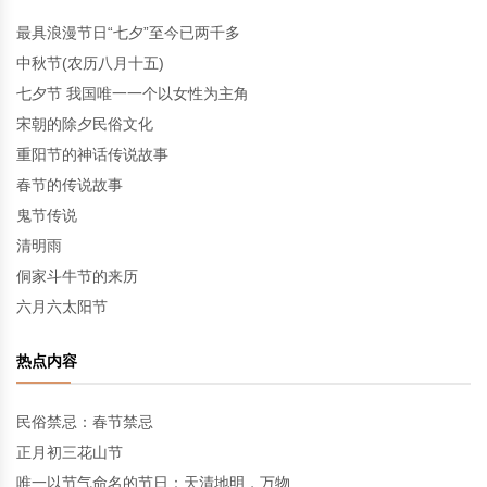
最具浪漫节日“七夕”至今已两千多
中秋节(农历八月十五)
七夕节 我国唯一一个以女性为主角
宋朝的除夕民俗文化
重阳节的神话传说故事
春节的传说故事
鬼节传说
清明雨
侗家斗牛节的来历
六月六太阳节
热点内容
民俗禁忌：春节禁忌
正月初三花山节
唯一以节气命名的节日：天清地明，万物