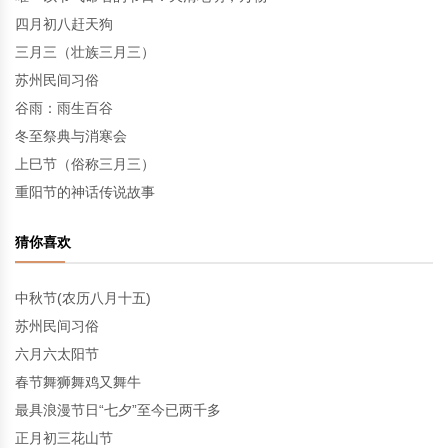
四月初八赶天狗
三月三（壮族三月三）
苏州民间习俗
谷雨：雨生百谷
冬至祭典与消寒会
上巳节（俗称三月三）
重阳节的神话传说故事
猜你喜欢
中秋节(农历八月十五)
苏州民间习俗
六月六太阳节
春节舞狮舞鸡又舞牛
最具浪漫节日“七夕”至今已两千多
正月初三花山节