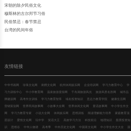
宋朝的除夕民俗文化
穆斯林的古尔邦节习俗
民俗禁忌：春节禁忌
台湾的民间年俗
友情链接
中华书画网
珍珠文化网
刺绣文化网
杭州休闲娱乐网
企业培训网
学习力教育中心
学
习力训练中心
中小学教育网
温泉旅游度假网
千岛湖旅游风光
旅游风景名胜网
城市品
牌建设网
高考作文训练
学习力教育智库
域名投资知识
意志力教育学院
健康生活网
营销策划网
世界民间故事网
小故事大全网
世界休闲文化网
童话故事网
中小学生作文
网
学习力教育专家
小说大全网
休闲娱乐网
思维训练
阅读理解能力培养
家庭教育顶
层设计
爱情文化网
玩中学
笑话大王
高效学习方法
科技前沿
地理知识
股票投资知
识
思维谷
中华人物谱
高考季
中外历史文化网
中国茶文化网
中小学生作文大全
国