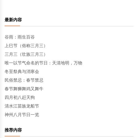
最新内容
谷雨：雨生百谷
上巳节（俗称三月三）
三月三（壮族三月三）
唯一以节气命名的节日：天清地明，万物
冬至祭典与消寒会
民俗禁忌：春节禁忌
春节舞狮舞鸡又舞牛
四月初八赶天狗
清水江苗族龙船节
神州八月节日一览
推荐内容