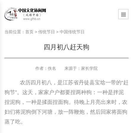
旅游民俗文化动态
中国民俗史话
中国古代休闲文化
中国传统节日
中国生肖文化
中国饮食文化
刺绣
中国民间故事
中国周易文化
现代家庭教育知识
旅游民俗文化动态
中国民俗史话
中国古代休闲文化
中国传统节日
中国生肖文化
中国饮食文化
刺绣
中国民间故事
中国周易文化
现代家庭教育知识
当前位置：
首页
>
传统节日
>
中国传统节日
社会热点新闻
中华民俗礼仪
文化休闲产业研究
国外传统节日
星座文化
国外饮食文化
年画
外国民间故事
中国风水文化
校园文化建设知识
社会热点新闻
中华民俗礼仪
文化休闲产业研究
国外传统节日
星座文化
国外饮食文化
年画
外国民间故事
中国风水文化
校园文化建设知识
四月初八赶天狗
中国民俗趣谈
非物质文化遗产
风筝
中国宗教文化
学习力教育知识
返回首页
中国民俗趣谈
非物质文化遗产
风筝
中国宗教文化
学习力教育知识
中华姓氏文化
政策法律法规
漆器
苗族巫蛊文化
教育名家
中华姓氏文化
政策法律法规
漆器
苗族巫蛊文化
教育名家
作者：佚名 来源于：
家长学院
农历四月初八，是江苏省丹徒县宝埝一带的“赶
中国民俗信仰
国外民俗趣谈
泥人
国外神秘文化
艺术百科
中国民俗信仰
国外民俗趣谈
泥人
国外神秘文化
艺术百科
狗节”。这天，家家户户都要捏两种狗：一种是拌泥
中国民俗禁忌
旅游出行知识
绸伞
中国性文化
生活百科
中国民俗禁忌
旅游出行知识
绸伞
中国性文化
生活百科
捏泥狗，一种是揉面捏面狗。待晚上月亮出来时，农
妇们将泥狗倒下河塘，放一阵鞭炮，然后回家将面狗
中外婚俗文化
时尚休闲文化
灯笼
教育百科
中外婚俗文化
时尚休闲文化
灯笼
教育百科
蒸了吃。
中国民俗研究
国际交流
草编
其他百科
中国民俗研究
国际交流
草编
其他百科