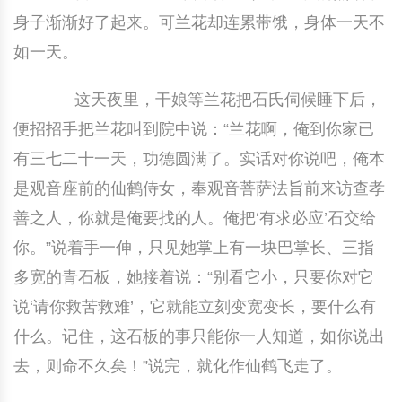
身子渐渐好了起来。可兰花却连累带饿，身体一天不
如一天。
这天夜里，干娘等兰花把石氏伺候睡下后，
便招招手把兰花叫到院中说：“兰花啊，俺到你家已
有三七二十一天，功德圆满了。实话对你说吧，俺本
是观音座前的仙鹤侍女，奉观音菩萨法旨前来访查孝
善之人，你就是俺要找的人。俺把‘有求必应’石交给
你。”说着手一伸，只见她掌上有一块巴掌长、三指
多宽的青石板，她接着说：“别看它小，只要你对它
说‘请你救苦救难’，它就能立刻变宽变长，要什么有
什么。记住，这石板的事只能你一人知道，如你说出
去，则命不久矣！”说完，就化作仙鹤飞走了。