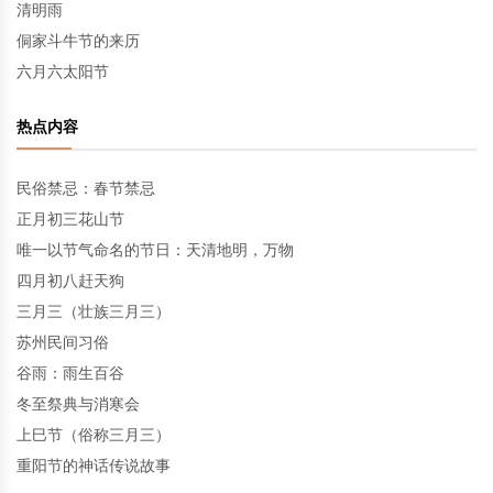
清明雨
侗家斗牛节的来历
六月六太阳节
热点内容
民俗禁忌：春节禁忌
正月初三花山节
唯一以节气命名的节日：天清地明，万物
四月初八赶天狗
三月三（壮族三月三）
苏州民间习俗
谷雨：雨生百谷
冬至祭典与消寒会
上巳节（俗称三月三）
重阳节的神话传说故事