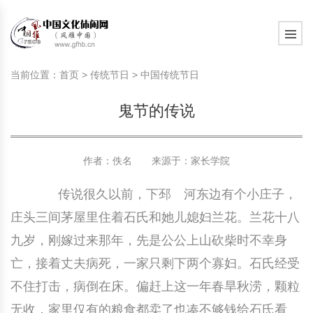
旅游民俗文化动态
中国民俗史话
中国古代休闲文化
中国传统节日
中国生肖文化
中国饮食文化
刺绣
中国民间故事
中国周易文化
现代家庭教育知识
旅游民俗文化动态
中国民俗史话
中国古代休闲文化
中国传统节日
中国生肖文化
中国饮食文化
刺绣
中国民间故事
中国周易文化
现代家庭教育知识
当前位置：
首页
>
传统节日
>
中国传统节日
社会热点新闻
中华民俗礼仪
文化休闲产业研究
国外传统节日
星座文化
国外饮食文化
年画
外国民间故事
中国风水文化
校园文化建设知识
社会热点新闻
中华民俗礼仪
文化休闲产业研究
国外传统节日
星座文化
国外饮食文化
年画
外国民间故事
中国风水文化
校园文化建设知识
鬼节的传说
中国民俗趣谈
非物质文化遗产
风筝
中国宗教文化
学习力教育知识
返回首页
中国民俗趣谈
非物质文化遗产
风筝
中国宗教文化
学习力教育知识
中华姓氏文化
政策法律法规
漆器
苗族巫蛊文化
教育名家
中华姓氏文化
政策法律法规
漆器
苗族巫蛊文化
教育名家
作者：佚名 来源于：
家长学院
传说很久以前，下邳 河东边有个小庄子，
中国民俗信仰
国外民俗趣谈
泥人
国外神秘文化
艺术百科
中国民俗信仰
国外民俗趣谈
泥人
国外神秘文化
艺术百科
庄头三间茅屋里住着石氏和她儿媳妇兰花。兰花十八
中国民俗禁忌
旅游出行知识
绸伞
中国性文化
生活百科
中国民俗禁忌
旅游出行知识
绸伞
中国性文化
生活百科
九岁，刚嫁过来那年，先是公公上山砍柴时不幸身
亡，接着丈夫病死，一家只剩下两个寡妇。石氏经受
中外婚俗文化
时尚休闲文化
灯笼
教育百科
中外婚俗文化
时尚休闲文化
灯笼
教育百科
不住打击，病倒在床。偏赶上这一年春旱秋涝，颗粒
中国民俗研究
国际交流
草编
其他百科
中国民俗研究
国际交流
草编
其他百科
无收，家里仅有的粮食都卖了也凑不够钱给石氏看