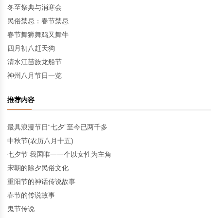
冬至祭典与消寒会
民俗禁忌：春节禁忌
春节舞狮舞鸡又舞牛
四月初八赶天狗
清水江苗族龙船节
神州八月节日一览
推荐内容
最具浪漫节日“七夕”至今已两千多
中秋节(农历八月十五)
七夕节 我国唯一一个以女性为主角
宋朝的除夕民俗文化
重阳节的神话传说故事
春节的传说故事
鬼节传说