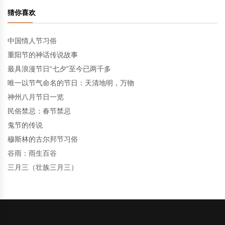
猜你喜欢
中国情人节习俗
重阳节的神话传说故事
最具浪漫节日“七夕”至今已两千多
唯一以节气命名的节日：天清地明，万物
神州八月节日一览
民俗禁忌：春节禁忌
鬼节的传说
穆斯林的古尔邦节习俗
谷雨：雨生百谷
三月三（壮族三月三）