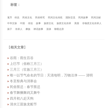
标签：
鬼节
传说
民俗文化
民俗研究
民间文化传统
国际交流
民间故事
民间文献
中华文脉
中国
传说
故事
族群文化
族群文化传承
美国
非物质文化传承人
孩子
传承人
彝族
神话故事
漾濞
聊斋志异
【
相关文章
】
谷雨：雨生百谷
上巳节（俗称三月三）
三月三（壮族三月三）
唯一以节气命名的节日：天清地明，万物洁净 —— 清明
冬至祭典与消寒会
民俗禁忌：春节禁忌
春节舞狮舞鸡又舞牛
四月初八赶天狗
清水江苗族龙船节