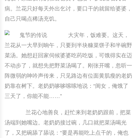
病。兰花只好每天外出乞讨，要口干的就留给婆婆，
中国民俗时尚
扎染
中国民俗时尚
扎染
自己只喝点稀汤充饥。
中国传统服饰
皮影
中国传统服饰
皮影
大灾年，饭难要。这天，
中华民居
木雕
中华民居
木雕
兰花从一大早到晌午，只要到半块糠菜饼子和半碗野
菜汤。她想赶回家伺候婆婆吃药吃饭，可饿得实在迈
中华文脉
紫砂壶
中华文脉
紫砂壶
不动步了，就想先把野菜汤喝了。刚张开嘴，忽听一
中国结
中国结
阵微弱的呻吟声传来，只见路边有位面黄肌瘦的老奶
奶靠在树下。老奶奶哆哆嗦嗦地说：“闺女，俺饿了
提线木偶
提线木偶
三天了，你能不能……”
剪纸艺术
剪纸艺术
兰花心地善良，赶忙来到老奶奶跟前，把菜
汤端到她嘴边。老奶奶接过碗，几口就把菜汤喝光
了，又把碗舔了舔说：“要是再能吃上点干的，俺也