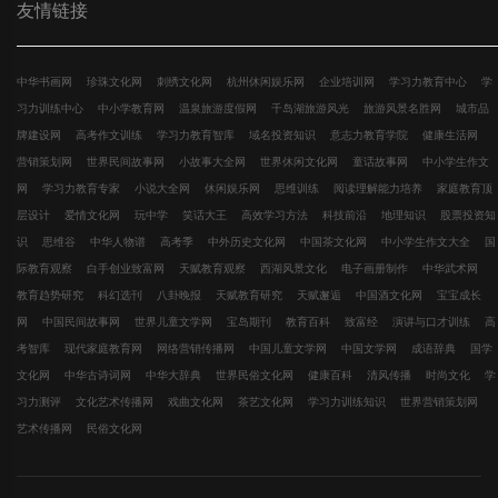
友情链接
中华书画网
珍珠文化网
刺绣文化网
杭州休闲娱乐网
企业培训网
学习力教育中心
学
习力训练中心
中小学教育网
温泉旅游度假网
千岛湖旅游风光
旅游风景名胜网
城市品
牌建设网
高考作文训练
学习力教育智库
域名投资知识
意志力教育学院
健康生活网
营销策划网
世界民间故事网
小故事大全网
世界休闲文化网
童话故事网
中小学生作文
网
学习力教育专家
小说大全网
休闲娱乐网
思维训练
阅读理解能力培养
家庭教育顶
层设计
爱情文化网
玩中学
笑话大王
高效学习方法
科技前沿
地理知识
股票投资知
识
思维谷
中华人物谱
高考季
中外历史文化网
中国茶文化网
中小学生作文大全
国
际教育观察
白手创业致富网
天赋教育观察
西湖风景文化
电子画册制作
中华武术网
教育趋势研究
科幻选刊
八卦晚报
天赋教育研究
天赋邂逅
中国酒文化网
宝宝成长
网
中国民间故事网
世界儿童文学网
宝岛期刊
教育百科
致富经
演讲与口才训练
高
考智库
现代家庭教育网
网络营销传播网
中国儿童文学网
中国文学网
成语辞典
国学
文化网
中华古诗词网
中华大辞典
世界民俗文化网
健康百科
清风传播
时尚文化
学
习力测评
文化艺术传播网
戏曲文化网
茶艺文化网
学习力训练知识
世界营销策划网
艺术传播网
民俗文化网