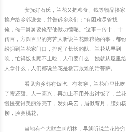
安抚好石氏，兰花又把粮食、钱等物品挨家
挨户给乡邻送去，并告诉乡亲们：“有困难尽管找
俺，俺干舅舅要俺帮他做功德呢。”这事一传十，十
传百，方圆百里的穷苦人听说兰花散粮物的事，都纷
纷拥到兰花家门口，排起了长长的队。兰花从早到
晚，忙得饭也顾不上吃，人们要什么，她就从屋里给
人拿什么，人们都说兰花是救苦救难的活菩萨。
看见穷乡邻有饭吃、有衣穿，兰花心里比吃
了蜜还甜。人一高兴，再加上不用外出讨饭了，兰花
慢慢变得美丽漂亮了，发如乌云，眉似弯月，腰如杨
柳，脸赛桃花。
当地有个大财主叫胡林，早就听说兰花给穷