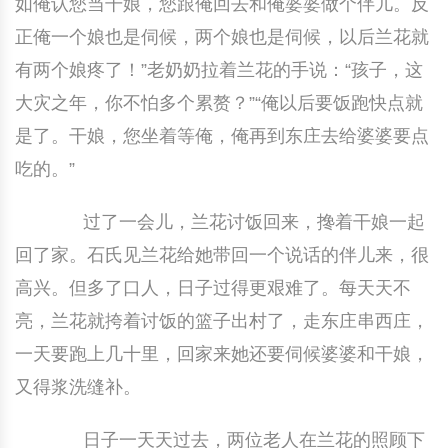
如俺认您当干娘，您跟俺回去和俺婆婆做个伴儿。反
正俺一个娘也是伺候，两个娘也是伺候，以后兰花就
有两个娘疼了！”老奶奶拉着兰花的手说：“孩子，这
大灾之年，你不怕多个累赘？”“俺以后要饭跑快点就
是了。干娘，您坐着等俺，俺再到东庄去给婆婆要点
吃的。”
过了一会儿，兰花讨饭回来，搀着干娘一起
回了家。石氏见兰花给她带回一个说话的伴儿来，很
高兴。但多了口人，日子过得更艰难了。每天天不
亮，兰花就挎着讨饭的篮子出村了，走东庄串西庄，
一天要跑上几十里，回家来她还要伺候婆婆和干娘，
又得浆洗缝补。
日子一天天过去，两位老人在兰花的照顾下