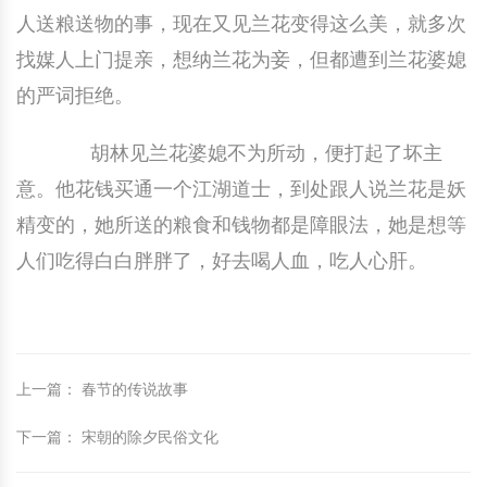
人送粮送物的事，现在又见兰花变得这么美，就多次
找媒人上门提亲，想纳兰花为妾，但都遭到兰花婆媳
的严词拒绝。
胡林见兰花婆媳不为所动，便打起了坏主
意。他花钱买通一个江湖道士，到处跟人说兰花是妖
精变的，她所送的粮食和钱物都是障眼法，她是想等
人们吃得白白胖胖了，好去喝人血，吃人心肝。
上一篇
：
春节的传说故事
下一篇
：
宋朝的除夕民俗文化