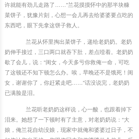
许就能有劲儿走路了……”兰花摸摸怀中的那半块糠
菜饼子，犹豫片刻，心想一会儿再去给婆婆要点吃的
东西吧，眼下先拿这饼子救人。
兰花从怀里掏出菜饼子，递给老奶奶。老奶
奶伸手接过，三口两口就吞下肚，差点噎着。老奶奶
歇了会儿，说：“闺女，今天多亏你救俺一命，可吃
了这顿还不知下顿怎么办。唉，早晚还不是饿死！闺
女，谢谢你了，你赶紧走吧……”话没说完，老奶奶
已满脸是泪。
兰花听老奶奶这样说，心一酸，也跟着掉下
泪来。她想了一下顿时有了主意，对老奶奶说：“大
娘，俺兰花自幼没娘，现家中就俺和婆婆过日子，不