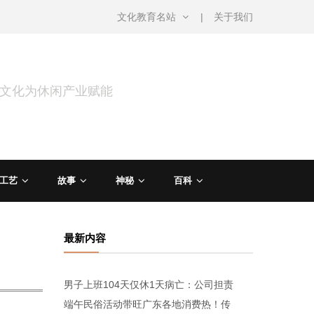
文化教育名站
关于我们
用文化为休闲产业赋能
工艺
故事
神秘
百科
最新内容
男子上班104天仅休1天病亡：公司担责
端午民俗活动带旺广东各地消费热！传