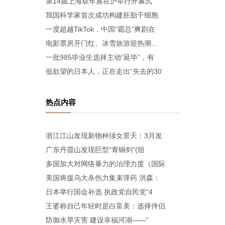
第14届上海双年展在沪举行开幕式
我国科学家首次成功构建胚胎干细胞
一度超越TikTok，中国“霸总”爽剧在
电影票房开门红、冰雪旅游迎热潮…
一批985毕业生选择主动“延毕”，有
低欲望的日本人，正在走出“失去的30
热点内容
浙江江山发现新物种须女景天：3月发
广东丹霞山发现巨型"青铜剑"(组
多国加大对网络暴力的治理力度（国际
美国将援乌大杀伤力集束弹药 洪森：
日本举行国会补选 执政党自民党“4
王婆称自己年轻时是白富美：选择伴侣
防御水旱灾害 建设幸福河湖——“