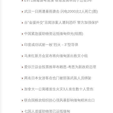
EV71病毒袭粤港澳 香港发病率高于过去3年
中国民俗时尚
扎染
中国民俗时尚
扎染
武汉一日两遭暴雨袭击 闪电2000次2人死亡(图)
中国传统服饰
皮影
中国传统服饰
皮影
台"金援外交"丑闻涉案人遭到恐吓 警方加强保护
中国紧急援助物资运抵缅甸仰光(组图)
中华民居
木雕
中华民居
木雕
印度成功试射一枚“烈火－3”型导弹
中华文脉
紫砂壶
中华文脉
紫砂壶
马来红新月会宣布将向缅甸派出救灾小组
中国结
中国结
爱尔兰议会投票推举布赖恩-考恩为新政府总理
提线木偶
提线木偶
两名日本女游客在也门被部落武装人员绑架
剪纸艺术
剪纸艺术
加拿大一公寓楼发生火灾3人丧生数十人受伤
联合国粮农组织担心强风暴影响缅甸稻米出口
七国人道援助物资已运抵缅甸