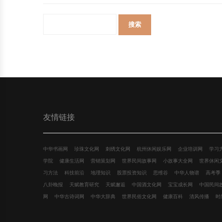
友情链接
中华书画网
珍珠文化网
刺绣文化网
杭州休闲娱乐网
企业培训网
学习
学院
健康生活网
营销策划网
世界民间故事网
小故事大全网
世界休闲
习方法
科技前沿
地理知识
股票投资知识
思维谷
中华人物谱
高考季
八卦晚报
天赋教育研究
天赋邂逅
中国酒文化网
宝宝成长网
中国民间
网
中华古诗词网
中华大辞典
世界民俗文化网
健康百科
清风传播
时