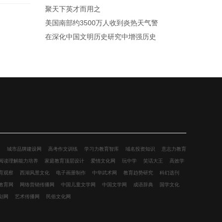
聚天下英才而用之
美国南部约3500万人收到炎热天气警
在深化中国文明历史研究中增强历史
网
城市品牌建设网
高考作文训练
学习力教育智库
域名投资知识
意志力教育
阅读理解能力培养
家庭教育顶层设计
爱情文化网
玩中学
笑话大王
高效学
育观察
西湖风景文化
电子画册制作
中华武术网
教育趋势研究
科幻选刊
教育网
网络营销传播网
中国儿童文学网
中国文学网
成语辞典
国学文化
划网
艺术传播网
民俗文化网