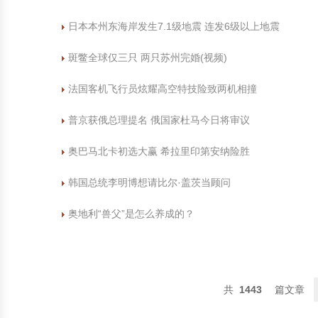
日本本州东海岸发生7.1级地震 连发6级以上地震
斑鳖全球仅三只 两只苏州完婚(视频)
法国客机飞行员炫耀高空特技险致两机相撞
普京获俄总理提名 俄国家杜马今日将审议
奥巴马北卡初选大赢 希拉里印第安纳险胜
韩国总统李明博想请比尔·盖茨当顾问
奥地利“兽父”是怎么养成的？
1443