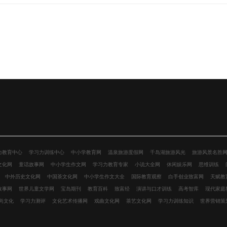
力教育中心
学习力训练中心
中小学教育网
温泉旅游度假网
千岛湖旅游风光
旅游风景名胜
文化网
童话故事网
中小学生作文网
学习力教育专家
小说大全网
休闲娱乐网
思维训练
中外历史文化网
中国茶文化网
中小学生作文大全
国际教育观察
白手创业致富网
天赋教
故事网
世界儿童文学网
宝岛期刊
教育百科
致富经
演讲与口才训练
高考智库
现代家庭
尚文化
学习力测评
文化艺术传播网
戏曲文化网
茶艺文化网
学习力训练知识
世界营销策