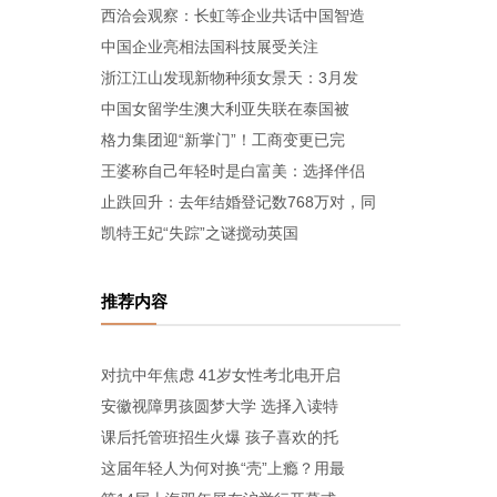
西洽会观察：长虹等企业共话中国智造
中国企业亮相法国科技展受关注
浙江江山发现新物种须女景天：3月发
中国女留学生澳大利亚失联在泰国被
格力集团迎“新掌门”！工商变更已完
王婆称自己年轻时是白富美：选择伴侣
止跌回升：去年结婚登记数768万对，同
凯特王妃“失踪”之谜搅动英国
推荐内容
对抗中年焦虑 41岁女性考北电开启
安徽视障男孩圆梦大学 选择入读特
课后托管班招生火爆 孩子喜欢的托
这届年轻人为何对换“壳”上瘾？用最