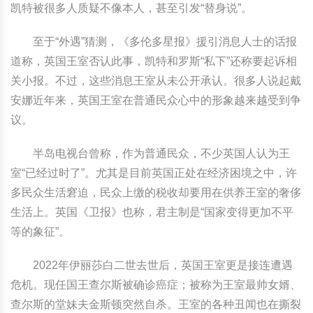
凯特被很多人质疑不像本人，甚至引发“替身说”。
至于“外遇”猜测，《多伦多星报》援引消息人士的话报
道称，英国王室否认此事，凯特和罗斯“私下”还称要起诉相
关小报。不过，这些消息王室从未公开承认。很多人说起戴
安娜近年来，英国王室在普通民众心中的形象越来越受到争
议。
半岛电视台曾称，作为普通民众，不少英国人认为王
室“已经过时了”。尤其是目前英国正处在经济困境之中，许
多民众生活窘迫，民众上缴的税收却要用在供养王室的奢侈
生活上。英国《卫报》也称，君主制是“国家变得更加不平
等的象征”。
2022年伊丽莎白二世去世后，英国王室更是接连遭遇
危机。现任国王查尔斯被确诊癌症；被称为王室最帅女婿、
查尔斯的堂妹夫金斯顿突然自杀。王室的各种丑闻也在撕裂