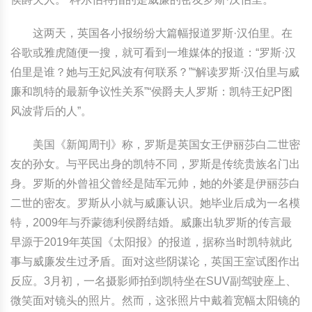
这两天，英国各小报纷纷大篇幅报道罗斯·汉伯里。在
谷歌或雅虎随便一搜，就可看到一堆媒体的报道：“罗斯·汉
伯里是谁？她与王妃风波有何联系？”“解读罗斯·汉伯里与威
廉和凯特的最新争议性关系”“侯爵夫人罗斯：凯特王妃P图
风波背后的人”。
美国《新闻周刊》称，罗斯是英国女王伊丽莎白二世密
友的孙女。与平民出身的凯特不同，罗斯是传统贵族名门出
身。罗斯的外曾祖父曾经是陆军元帅，她的外婆是伊丽莎白
二世的密友。罗斯从小就与威廉认识。她毕业后成为一名模
特，2009年与乔蒙德利侯爵结婚。威廉出轨罗斯的传言最
早源于2019年英国《太阳报》的报道，据称当时凯特就此
事与威廉发生过矛盾。面对这些阴谋论，英国王室试图作出
反应。3月初，一名摄影师拍到凯特坐在SUV副驾驶座上、
微笑面对镜头的照片。然而，这张照片中戴着宽幅太阳镜的