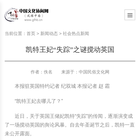
旅游民俗文化动态
中国民俗史话
中国古代休闲文化
中国传统节日
中国生肖文化
中国饮食文化
刺绣
中国民间故事
中国周易文化
现代家庭教育知识
旅游民俗文化动态
中国民俗史话
中国古代休闲文化
中国传统节日
中国生肖文化
中国饮食文化
刺绣
中国民间故事
中国周易文化
现代家庭教育知识
当前位置：
首页
>
新闻动态
>
社会热点新闻
社会热点新闻
中华民俗礼仪
文化休闲产业研究
国外传统节日
星座文化
国外饮食文化
年画
外国民间故事
中国风水文化
校园文化建设知识
社会热点新闻
中华民俗礼仪
文化休闲产业研究
国外传统节日
星座文化
国外饮食文化
年画
外国民间故事
中国风水文化
校园文化建设知识
凯特王妃“失踪”之谜搅动英国
中国民俗趣谈
非物质文化遗产
风筝
中国宗教文化
学习力教育知识
返回首页
中国民俗趣谈
非物质文化遗产
风筝
中国宗教文化
学习力教育知识
中华姓氏文化
政策法律法规
漆器
苗族巫蛊文化
教育名家
中华姓氏文化
政策法律法规
漆器
苗族巫蛊文化
教育名家
作者：佚名 来源于：
中国民俗文化网
本报驻英国特约记者 纪双城 本报记者 赵 霜
中国民俗信仰
国外民俗趣谈
泥人
国外神秘文化
艺术百科
中国民俗信仰
国外民俗趣谈
泥人
国外神秘文化
艺术百科
“凯特王妃去哪儿了？”
中国民俗禁忌
旅游出行知识
绸伞
中国性文化
生活百科
中国民俗禁忌
旅游出行知识
绸伞
中国性文化
生活百科
近日，关于英国王储妃凯特“失踪”的传闻，逐渐演变成
中外婚俗文化
时尚休闲文化
灯笼
教育百科
中外婚俗文化
时尚休闲文化
灯笼
教育百科
了一场搅动英国的舆论风暴。自去年圣诞节之后，凯特一直
未公开露面。
中国民俗研究
国际交流
草编
其他百科
中国民俗研究
国际交流
草编
其他百科