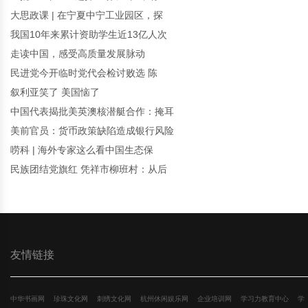
大思政课 | 在宁夏中宁工业园区，探
我国10年来累计资助学生近13亿人次
走读中国，感受高质量发展脉动
民进党今开临时党代会检讨败选 陈
叙利亚笑了 美国恼了
中国代表揭批美英澳核潜艇合作：掩耳
美前官员：货币政策缺陷造成银行风险
唠科 | 海外专家这么看中国生态保
民族团结党旗红 凭祥市柳班村：从后
友情链接
中华书画网
珍珠文化网
刺绣文化网
杭州休闲娱乐网
企业培训网
学习力教育中心
学