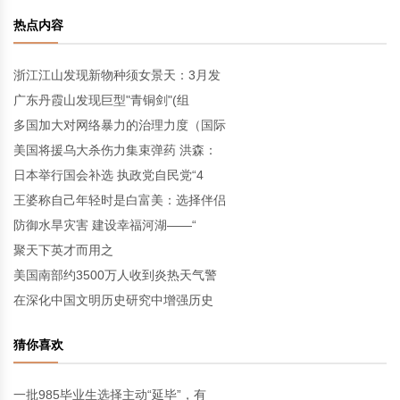
热点内容
浙江江山发现新物种须女景天：3月发
广东丹霞山发现巨型"青铜剑"(组
多国加大对网络暴力的治理力度（国际
美国将援乌大杀伤力集束弹药 洪森：
日本举行国会补选 执政党自民党“4
王婆称自己年轻时是白富美：选择伴侣
防御水旱灾害 建设幸福河湖——“
聚天下英才而用之
美国南部约3500万人收到炎热天气警
在深化中国文明历史研究中增强历史
猜你喜欢
一批985毕业生选择主动“延毕”，有