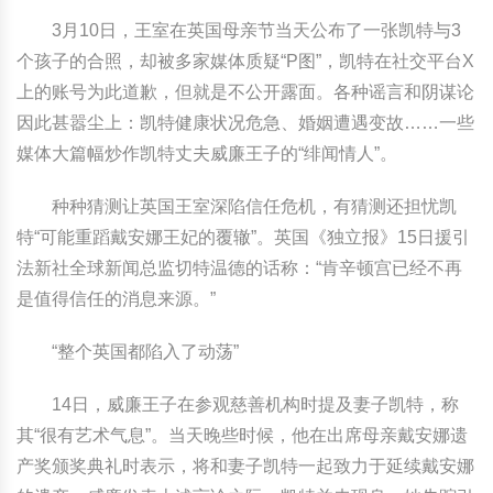
3月10日，王室在英国母亲节当天公布了一张凯特与3
中国民俗时尚
扎染
中国民俗时尚
扎染
个孩子的合照，却被多家媒体质疑“P图”，凯特在社交平台X
上的账号为此道歉，但就是不公开露面。各种谣言和阴谋论
中国传统服饰
皮影
中国传统服饰
皮影
因此甚嚣尘上：凯特健康状况危急、婚姻遭遇变故……一些
中华民居
木雕
中华民居
木雕
媒体大篇幅炒作凯特丈夫威廉王子的“绯闻情人”。
种种猜测让英国王室深陷信任危机，有猜测还担忧凯
中华文脉
紫砂壶
中华文脉
紫砂壶
特“可能重蹈戴安娜王妃的覆辙”。英国《独立报》15日援引
中国结
中国结
法新社全球新闻总监切特温德的话称：“肯辛顿宫已经不再
是值得信任的消息来源。”
提线木偶
提线木偶
“整个英国都陷入了动荡”
剪纸艺术
剪纸艺术
14日，威廉王子在参观慈善机构时提及妻子凯特，称
其“很有艺术气息”。当天晚些时候，他在出席母亲戴安娜遗
产奖颁奖典礼时表示，将和妻子凯特一起致力于延续戴安娜