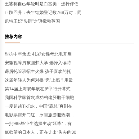
王婆称自己年轻时是白富美：选择伴侣
止跌回升：去年结婚登记数768万对，同
凯特王妃“失踪”之谜搅动英国
推荐内容
对抗中年焦虑 41岁女性考北电开启
安徽视障男孩圆梦大学 选择入读特
课后托管班招生火爆 孩子喜欢的托
这届年轻人为何对换“壳”上瘾？用最
第14届上海双年展在沪举行开幕式
我国科学家首次成功构建胚胎干细胞
一度超越TikTok，中国“霸总”爽剧在
电影票房开门红、冰雪旅游迎热潮…
一批985毕业生选择主动“延毕”，有
低欲望的日本人，正在走出“失去的30