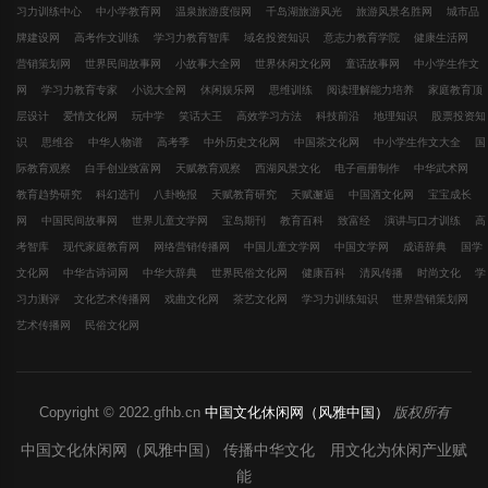
习力训练中心
中小学教育网
温泉旅游度假网
千岛湖旅游风光
旅游风景名胜网
城市品
牌建设网
高考作文训练
学习力教育智库
域名投资知识
意志力教育学院
健康生活网
营销策划网
世界民间故事网
小故事大全网
世界休闲文化网
童话故事网
中小学生作文
网
学习力教育专家
小说大全网
休闲娱乐网
思维训练
阅读理解能力培养
家庭教育顶
层设计
爱情文化网
玩中学
笑话大王
高效学习方法
科技前沿
地理知识
股票投资知
识
思维谷
中华人物谱
高考季
中外历史文化网
中国茶文化网
中小学生作文大全
国
际教育观察
白手创业致富网
天赋教育观察
西湖风景文化
电子画册制作
中华武术网
教育趋势研究
科幻选刊
八卦晚报
天赋教育研究
天赋邂逅
中国酒文化网
宝宝成长
网
中国民间故事网
世界儿童文学网
宝岛期刊
教育百科
致富经
演讲与口才训练
高
考智库
现代家庭教育网
网络营销传播网
中国儿童文学网
中国文学网
成语辞典
国学
文化网
中华古诗词网
中华大辞典
世界民俗文化网
健康百科
清风传播
时尚文化
学
习力测评
文化艺术传播网
戏曲文化网
茶艺文化网
学习力训练知识
世界营销策划网
艺术传播网
民俗文化网
Copyright © 2022.gfhb.cn
中国文化休闲网（风雅中国）
版权所有
中国文化休闲网（风雅中国） 传播中华文化 用文化为休闲产业赋
能