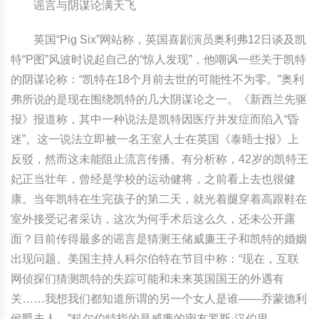
谣言与阴谋论满天飞
英国“Pig Six”网站称，英国喜剧演员奥利弗12日谈及凯
特“P图”风波时说起自己的“惊人发现”，他嘲讽一些关于凯特
的阴谋论称：“凯特在18个月前去世的可能性不为零。”奥利
弗所说的是现在围绕凯特的几大阴谋论之一。《新西兰先驱
报》报道称，其中一种说法是凯特因医疗并发症而陷入“昏
迷”。这一说法立即被一名王室人士在英国《泰晤士报》上
反驳，然而这未能阻止流言传播。有分析称，42岁的凯特王
妃正当壮年，曾经是学校的运动健将，之前看上去也很健
康。当年凯特在生完孩子的第二天，就光着腿穿着高跟鞋在
室外接受记者采访，这次为何手术后这么久，还未公开露
面？目前传得最多的谣言是猜测王储威廉王子和凯特的婚姻
出现问题。美国主持人科尔伯特在节目中称：“现在，互联
网侦探们猜测凯特的失踪可能和未来英国国王的外遇有
关……我想我们都知道所谓的另一个女人是谁——乔蒙德利
侯爵夫人。”科尔伯特指的是威廉的密友罗斯·汉伯里。