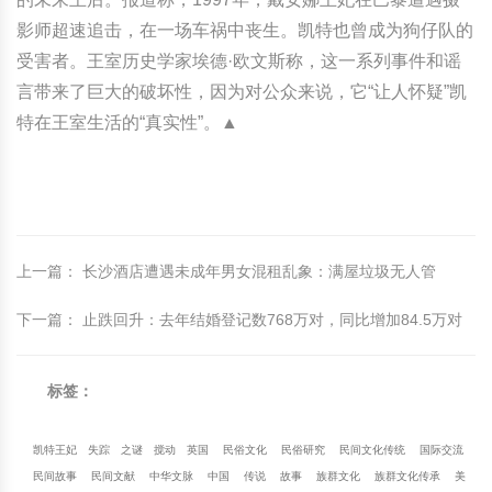
影师超速追击，在一场车祸中丧生。凯特也曾成为狗仔队的
受害者。王室历史学家埃德·欧文斯称，这一系列事件和谣
言带来了巨大的破坏性，因为对公众来说，它“让人怀疑”凯
特在王室生活的“真实性”。▲
上一篇
：
长沙酒店遭遇未成年男女混租乱象：满屋垃圾无人管
下一篇
：
止跌回升：去年结婚登记数768万对，同比增加84.5万对
标签：
凯特王妃
失踪
之谜
搅动
英国
民俗文化
民俗研究
民间文化传统
国际交流
民间故事
民间文献
中华文脉
中国
传说
故事
族群文化
族群文化传承
美