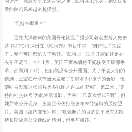
的遗产。威廉发表上述言论之际，凯特并未现身，她失踪引
发的舆论风暴越来越猛烈。
“凯特在哪里？”
远在大洋彼岸的美国哥伦比亚广播公司著名主持人史蒂
芬·科尔伯特14日在《晚间秀》节目中称：“凯特似乎失踪
了，整个英国都陷入了动荡。”凯特上一次公开露面还是在
去年圣诞节。今年1月，英国王室称凯特王妃接受了腹部手
术。然而到了3月，她仍然没有公开露面。为了平息人们的
猜测，王室在母亲节当天发布了凯特和3个孩子的合影。但
随即被发现这张照片是多张图片合成的“P图”。第二天，“凯
特的社交账号”为此表示道歉，声称“自己喜欢尝试P图”，但
她并未公开现身。王室至今仍拒绝发布未经编辑的原始照
片。美国《纽约邮报》称，“这张照片的目的是平息有关凯
特长期缺席公众视线的猜测，但事与愿违。”