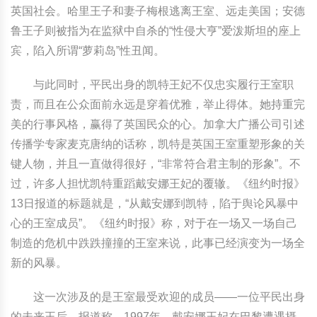
英国社会。哈里王子和妻子梅根逃离王室、远走美国；安德
鲁王子则被指为在监狱中自杀的“性侵大亨”爱泼斯坦的座上
宾，陷入所谓“萝莉岛”性丑闻。
与此同时，平民出身的凯特王妃不仅忠实履行王室职
责，而且在公众面前永远是穿着优雅，举止得体。她持重完
美的行事风格，赢得了英国民众的心。加拿大广播公司引述
传播学专家麦克唐纳的话称，凯特是英国王室重塑形象的关
键人物，并且一直做得很好，“非常符合君主制的形象”。不
过，许多人担忧凯特重蹈戴安娜王妃的覆辙。《纽约时报》
13日报道的标题就是，“从戴安娜到凯特，陷于舆论风暴中
心的王室成员”。《纽约时报》称，对于在一场又一场自己
制造的危机中跌跌撞撞的王室来说，此事已经演变为一场全
新的风暴。
这一次涉及的是王室最受欢迎的成员——一位平民出身
的未来王后。报道称，1997年，戴安娜王妃在巴黎遭遇摄