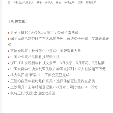
国
非物质文化传承人
孩子
传承人
彝族
神话故事
漾濞
聊斋志异
【
相关文章
】
男子上班104天仅休1天病亡：公司担责两成
端午民俗活动带旺广东各地消费热！传统粽子热销、艾草香囊走
俏
西洽会观察：长虹等企业共话中国智造新力量
中国企业亮相法国科技展受关注
浙江江山发现新物种须女景天：3月发芽、5月开花、7月枯萎
中国女留学生澳大利亚失联在泰国被找到！家人被骗超百万元
格力集团迎“新掌门”！工商变更已完成
王婆称自己年轻时是白富美：选择伴侣更注重内在品质
止跌回升：去年结婚登记数768万对，同比增加84.5万对
凯特王妃“失踪”之谜搅动英国