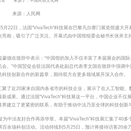
佚名 来源于：
中国民俗文化网
来源：人民网
月22日，法国“VivaTech”科技展在巴黎凡尔赛门展览馆盛大
次亮相，吸引了广泛关注。开幕式由中国馆组委会秘书长张井主
朱莉·拉蒙德在致辞中表示：“中国馆的加入不仅丰富了本届展会的国
机会。”中国贸促会驻法国代表处副总代表李文国在致辞中强调中
法科技创新合作的新篇章，期待双方在更多领域展开深入合作。
汇聚了近20家来自国内各省市的科技企业，展示了在人工智能、
成果。通过法国“VivaTech”科技展这一平台，中国企业不仅
技界建立了更紧密的联系，有助于推动中法乃至全球的科技创新
中法友好合作再添华章。本届“VivaTech”科技展汇集了40多
办两百余场科创活动。活动持续到5月25日，预计将接待访客20余