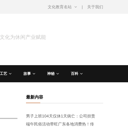
文化教育名站
关于我们
用文化为休闲产业赋能
工艺
故事
神秘
百科
最新内容
男子上班104天仅休1天病亡：公司担责
端午民俗活动带旺广东各地消费热！传