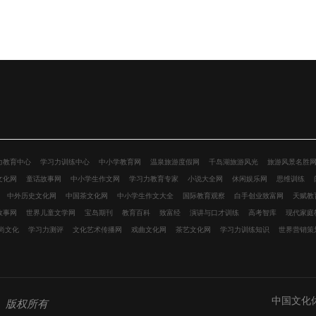
力教育中心
学习力训练中心
中小学教育网
温泉旅游度假网
千岛湖旅游风光
旅游风景名胜
文化网
童话故事网
中小学生作文网
学习力教育专家
小说大全网
休闲娱乐网
思维训练
中外历史文化网
中国茶文化网
中小学生作文大全
国际教育观察
白手创业致富网
天赋教
故事网
世界儿童文学网
宝岛期刊
教育百科
致富经
演讲与口才训练
高考智库
现代家庭
尚文化
学习力测评
文化艺术传播网
戏曲文化网
茶艺文化网
学习力训练知识
世界营销策
中国文化
）
版权所有