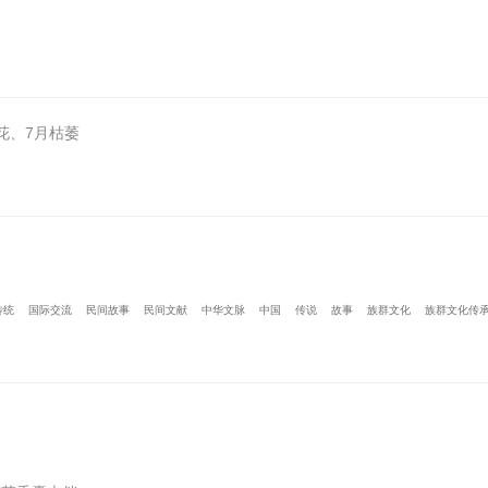
花、7月枯萎
传统
国际交流
民间故事
民间文献
中华文脉
中国
传说
故事
族群文化
族群文化传