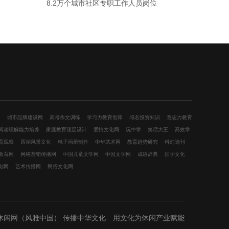
8.2万个城市社区专职工作人员岗位
网
城市品牌建设网
高考作文训练
学习力教育智库
域名投资知识
意志力教育
阅读理解能力培养
家庭教育顶层设计
爱情文化网
玩中学
笑话大王
高效学
育观察
西湖风景文化
电子画册制作
中华武术网
教育趋势研究
科幻选刊
教育网
网络营销传播网
中国儿童文学网
中国文学网
成语辞典
国学文化
划网
艺术传播网
民俗文化网
休闲网（风雅中国） 传播中华文化 用文化为休闲产业赋能