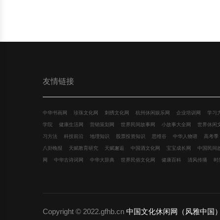
友情链接
中华书画网
珍珠文化网
刺绣文化网
杭州休闲娱乐网
企业培训网
学习
学院
健康生活网
营销策划网
世界民间故事网
小故事大全网
世界休闲
习方法
科技前沿
地理知识
股票投资知识
思维谷
中华人物谱
高考季
八卦晚报
天赋教育研究
天赋邂逅
中国酒文化网
宝宝成长网
中国民间
网
中华古诗词网
中华大辞典
世界民俗文化网
健康百科
清风传播
时
Copyright © 2022.gfhb.cn
中国文化休闲网（风雅中国