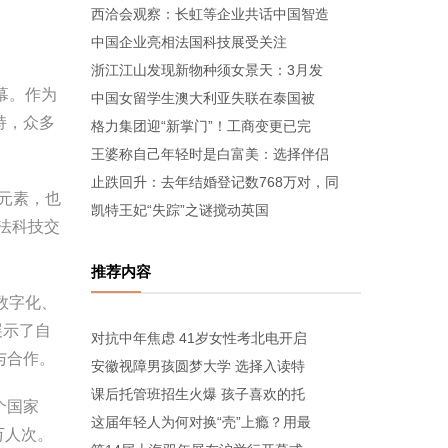
西洽会观察：长虹等企业共话中国智造
中国企业亮相法国科技展受关注
浙江江山发现新物种须女景天：3月发
开幕。作为
中国女留学生澳大利亚失联在泰国被
持，众多
格力集团迎“新掌门”！工商变更已完
王婆称自己年轻时是白富美：选择伴侣
止跌回升：去年结婚登记数768万对，同
际元素，也
凯特王妃“失踪”之谜搅动英国
法科技交
推荐内容
数字化、
展示了自
对抗中年焦虑 41岁女性考北电开启
与合作。
安徽视障男孩圆梦大学 选择入读特
课后托管班招生火爆 孩子喜欢的托
个国家
这届年轻人为何对换“壳”上瘾？用最
万人次。