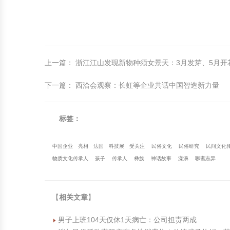
上一篇
：
浙江江山发现新物种须女景天：3月发芽、5月开
下一篇
：
西洽会观察：长虹等企业共话中国智造新力量
标签：
中国企业
亮相
法国
科技展
受关注
民俗文化
民俗研究
民间文化
物质文化传承人
孩子
传承人
彝族
神话故事
漾濞
聊斋志异
【
相关文章
】
男子上班104天仅休1天病亡：公司担责两成