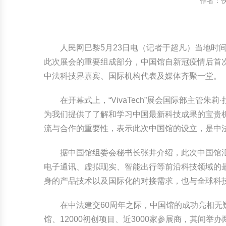
作者：
中国民俗时尚
扎染
中国民俗时尚
扎染
中国传统服饰
皮影
中国传统服饰
皮影
人民网巴黎5月23日电（记者于超凡）当地时间5
此次展会的重要组成部分，中国馆自新冠疫情后首
中华民居
木雕
中华民居
木雕
中法科技界嘉宾、国际机构代表及媒体齐聚一堂。
中华文脉
紫砂壶
中华文脉
紫砂壶
在开幕式上，“VivaTech”展会国际部主管
为我们提供了了解和学习中国最新科技成果的宝贵
中国结
中国结
流与合作的重要性，表示此次中国馆的设立，是中
提线木偶
提线木偶
据中国馆组委会秘书长张井介绍，此次中国馆
电子通讯、虚拟现实、智能出行等前沿科技领域的最新
剪纸艺术
剪纸艺术
身的产品技术以及国际化的对接需求，也与全球科
在中法建交60周年之际，中国馆的成功亮相无疑为
馆、12000初创项目、近3000家参展商，其间举