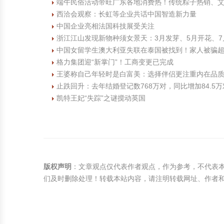
端午民俗活动带旺广东各地消费热！传统粽子热销、
西洽会观察：长虹等企业共话中国智造新力量
中国企业亮相法国科技展受关注
浙江江山发现新物种须女景天：3月发芽、5月开花、7
中国女留学生澳大利亚失联在泰国被找到！家人被骗
格力集团迎“新掌门”！工商变更已完成
王婆称自己年轻时是白富美：选择伴侣更注重内在品
止跌回升：去年结婚登记数768万对，同比增加84.5万
凯特王妃“失踪”之谜搅动英国
版权声明
：文章观点仅代表作者观点，作为参考，不代表
们及时删除处理！转载本站内容，请注明转载网址、作者