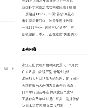
第14届上海双年展在沪举行开幕式
我国科学家首次成功构建胚胎干细胞
一度超越TikTok，中国“霸总”爽剧在
电影票房开门红、冰雪旅游迎热潮…
一批985毕业生选择主动“延毕”，有
低欲望的日本人，正在走出“失去的30
热点内容
浙江江山发现新物种须女景天：3月发
承
美国
非
广东丹霞山发现巨型"青铜剑"(组
多国加大对网络暴力的治理力度（国际
美国将援乌大杀伤力集束弹药 洪森：
日本举行国会补选 执政党自民党“4
王婆称自己年轻时是白富美：选择伴侣
防御水旱灾害 建设幸福河湖——“