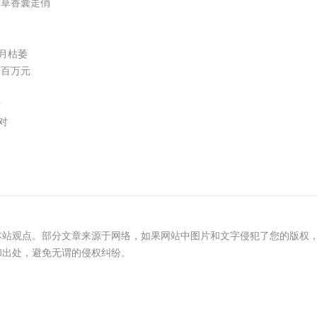
艾草香囊走俏
月枯萎
超百万元
质
对
本站观点。部分文章来源于网络，如果网站中图片和文字侵犯了您的版权
和出处，避免无谓的侵权纠纷。