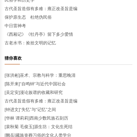
民俗学和历史学
古代圣旨造假有多难：雍正改圣旨是编
保护原生态 杜绝伪民俗
中日雷神考
《西厢记》《牡丹亭》留下多少爱情
古老水书：捡拾文明的记忆
猜你喜欢
[张洪彬]巫术、宗教与科学：重思晚清
[陈开来]“自鸣钟”与近代中国社会
[吴定安]漫论族谱的收藏和研究
古代圣旨造假有多难：雍正改圣旨是编
[钟进文]“失忆”与“记忆”之间
[华林 谭莉莉]西南少数民族石刻历
[裴秋菊 毛俊玉]源生坊：文化生死结
[阙岳]藏族丧葬习俗的文化人类学分