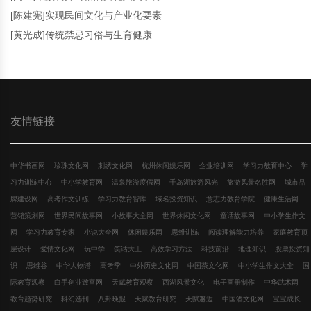
[陈建宪]实现民间文化与产业化要素
[黄光成]传统禁忌习俗与生育健康
友情链接
中华书画网
珍珠文化网
刺绣文化网
杭州休闲娱乐网
企业培训网
学习力教育中心
学
习力训练中心
中小学教育网
温泉旅游度假网
千岛湖旅游风光
旅游风景名胜网
城市品
牌建设网
高考作文训练
学习力教育智库
域名投资知识
意志力教育学院
健康生活网
营销策划网
世界民间故事网
小故事大全网
世界休闲文化网
童话故事网
中小学生作文
网
学习力教育专家
小说大全网
休闲娱乐网
思维训练
阅读理解能力培养
家庭教育顶
层设计
爱情文化网
玩中学
笑话大王
高效学习方法
科技前沿
地理知识
股票投资知
识
思维谷
中华人物谱
高考季
中外历史文化网
中国茶文化网
中小学生作文大全
国
际教育观察
白手创业致富网
天赋教育观察
西湖风景文化
电子画册制作
中华武术网
教育趋势研究
科幻选刊
八卦晚报
天赋教育研究
天赋邂逅
中国酒文化网
宝宝成长