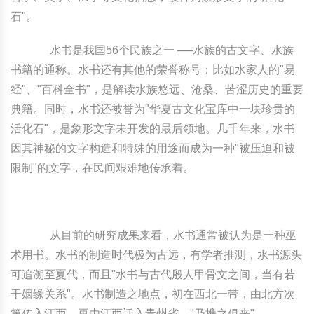
石"。
中国民俗时尚
扎染
中国民俗时尚
扎染
水书是我国56个民族之一 ──水族的古文字、水族
中国传统服饰
皮影
中国传统服饰
皮影
书籍的通称。水书还有其他的荣誉称号：比如水家人的"易
经"、"百科全书"，是解读水族悠远、沧桑、苦涩历史的重要
中华民居
木雕
中华民居
木雕
典籍。同时，水书还被誉为"华夏古文化宝库中一块珍贵的
活化石"，是象形文字未开发的最后领地。几千年来，水书
中华文脉
紫砂壶
中华文脉
紫砂壶
因其神秘的文字构造和特殊的用途而成为一种"被压迫和被
限制"的文字，在民间艰难地传承着。
中国结
中国结
提线木偶
提线木偶
从目前的研究成果来看，水书通常被认为是一种巫
剪纸艺术
剪纸艺术
术用书。水书的制造时代极为古远，有学者推测，水书源头
可追溯至夏代，而且"水书与古代殷人甲骨文之间，当有若
干姻缘关系"。水书制造之地点，初在西北一带，由北方次
第传入江西，再由江西迁入贵州省，"乃携之俱来"。