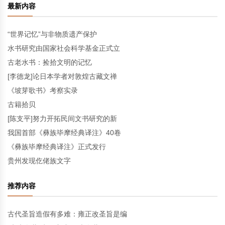
最新内容
“世界记忆”与非物质遗产保护
水书研究由国家社会科学基金正式立
古老水书：捡拾文明的记忆
[李德龙]论日本学者对敦煌古藏文禅
《坡芽歌书》考察实录
古籍拾贝
[陈支平]努力开拓民间文书研究的新
我国首部《彝族毕摩经典译注》40卷
《彝族毕摩经典译注》正式发行
贵州发现仡佬族文字
推荐内容
古代圣旨造假有多难：雍正改圣旨是编