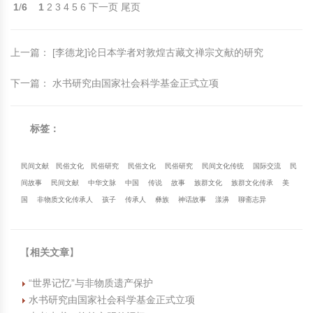
1
/
6
1
2
3
4
5
6
下一页
尾页
上一篇
：
[李德龙]论日本学者对敦煌古藏文禅宗文献的研究
下一篇
：
水书研究由国家社会科学基金正式立项
标签：
民间文献
民俗文化
民俗研究
民俗文化
民俗研究
民间文化传统
国际交流
民
间故事
民间文献
中华文脉
中国
传说
故事
族群文化
族群文化传承
美
国
非物质文化传承人
孩子
传承人
彝族
神话故事
漾濞
聊斋志异
【
相关文章
】
“世界记忆”与非物质遗产保护
水书研究由国家社会科学基金正式立项