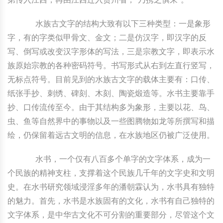
水族古文字的结构大致有以下三种类型：一是象形
字，有的字类似甲骨文、金文；二是仿汉字，即汉字的反
写、倒写或改变汉字形体的写法，三是宗教文字，即表示水
族原始宗教的各种密码符号。书写形式从右到左直行竖写，
无标点符号。目前见到的水族古文字的载体主要有：口传、
纸张手抄、刺绣、碑刻、木刻、陶瓷煅造等。水书主要靠手
抄、口传流传至今。由于其结构多为象形，主要以花、鸟、
虫、鱼等自然界中的事物以及一些图腾物如龙等所撰写和描
绘，仍保留着远古文明的信息，在水族地区仍被广泛使用。
水书，一个仅有八百多个单字的文字体系，成为一
个民族的精神支柱，支撑着这个民族几千年的文字史和文明
史。在水书研究领域浸淫多年的潘朝霖认为，水书具有独特
的魅力。首先，水书是水族固有的文化，水书有自己独特的
文字体系，是中华古文化不可分割的重要部分，尽管这个文