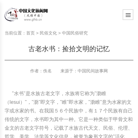
旅游民俗文化动态
中国民俗史话
中国古代休闲文化
中国传统节日
中国生肖文化
中国饮食文化
刺绣
中国民间故事
中国周易文化
现代家庭教育知识
旅游民俗文化动态
中国民俗史话
中国古代休闲文化
中国传统节日
中国生肖文化
中国饮食文化
刺绣
中国民间故事
中国周易文化
现代家庭教育知识
当前位置：
首页
>
民俗文化
>
中国民俗研究
社会热点新闻
中华民俗礼仪
文化休闲产业研究
国外传统节日
星座文化
国外饮食文化
年画
外国民间故事
中国风水文化
校园文化建设知识
社会热点新闻
中华民俗礼仪
文化休闲产业研究
国外传统节日
星座文化
国外饮食文化
年画
外国民间故事
中国风水文化
校园文化建设知识
古老水书：捡拾文明的记忆
中国民俗趣谈
非物质文化遗产
风筝
中国宗教文化
学习力教育知识
返回首页
中国民俗趣谈
非物质文化遗产
风筝
中国宗教文化
学习力教育知识
中华姓氏文化
政策法律法规
漆器
苗族巫蛊文化
教育名家
中华姓氏文化
政策法律法规
漆器
苗族巫蛊文化
教育名家
作者：佚名 来源于：
中国民间故事网
中国民俗信仰
国外民俗趣谈
泥人
国外神秘文化
艺术百科
中国民俗信仰
国外民俗趣谈
泥人
国外神秘文化
艺术百科
"水书"是水族古老文字，水族将它称为"泐睢
中国民俗禁忌
旅游出行知识
绸伞
中国性文化
生活百科
中国民俗禁忌
旅游出行知识
绸伞
中国性文化
生活百科
（lesui）"，"泐"即文字，"睢"即水家，"泐睢"意为水家的文
字或水家的书。在我国５６个民族中，有１７个民族有自己
中外婚俗文化
时尚休闲文化
灯笼
教育百科
中外婚俗文化
时尚休闲文化
灯笼
教育百科
传统的文字，水书即为其中一种。它是一种类似于甲骨文和
金文的古老文字符号，记载了水族古代天文、民俗、伦理、
中国民俗研究
国际交流
草编
其他百科
中国民俗研究
国际交流
草编
其他百科
哲学、美学、法学等文化信息，被誉为象形文字的"活化