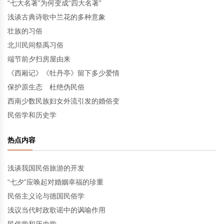
“七大名著”为何变成“四大名著”
浅谈古典诗歌中兰花的多种意象
壮族的习俗
北川民间祭禹习俗
端节前夕扫房屋由来
《西厢记》《牡丹亭》留下多少爱情
保护原生态 杜绝伪民俗
西南少数民族妇女外流引发的婚俗变
民俗学和历史学
热点内容
浅谈我国民俗旅游的开发
“七夕”应唤起对婚姻幸福的珍重
民俗主义论与德国民俗学
浅议当代时政歌谣中的讽喻作用