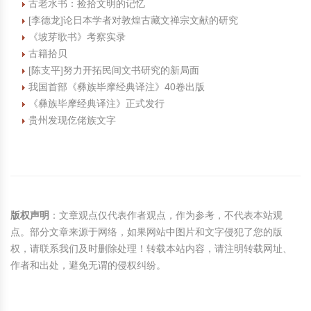
古老水书：捡拾文明的记忆
[李德龙]论日本学者对敦煌古藏文禅宗文献的研究
《坡芽歌书》考察实录
古籍拾贝
[陈支平]努力开拓民间文书研究的新局面
我国首部《彝族毕摩经典译注》40卷出版
《彝族毕摩经典译注》正式发行
贵州发现仡佬族文字
版权声明
：文章观点仅代表作者观点，作为参考，不代表本站观
点。部分文章来源于网络，如果网站中图片和文字侵犯了您的版
权，请联系我们及时删除处理！转载本站内容，请注明转载网址、
作者和出处，避免无谓的侵权纠纷。