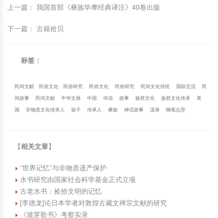
上一篇
：
我国首部《彝族毕摩经典译注》40卷出版
下一篇
：
古籍拾贝
标签：
民间文献
民俗文化
民俗研究
民俗文化
民俗研究
民间文化传统
国际交流
民
间故事
民间文献
中华文脉
中国
传说
故事
族群文化
族群文化传承
美
国
非物质文化传承人
孩子
传承人
彝族
神话故事
漾濞
聊斋志异
【
相关文章
】
“世界记忆”与非物质遗产保护
水书研究由国家社会科学基金正式立项
古老水书：捡拾文明的记忆
[李德龙]论日本学者对敦煌古藏文禅宗文献的研究
《坡芽歌书》考察实录