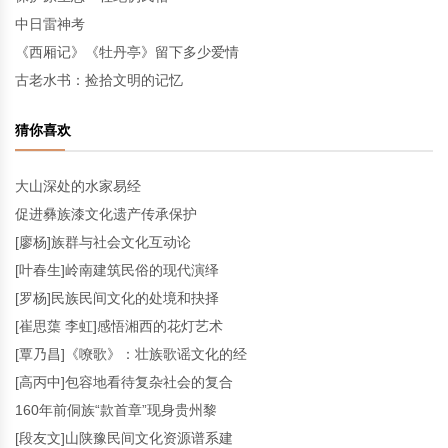
中日雷神考
《西厢记》《牡丹亭》留下多少爱情
古老水书：捡拾文明的记忆
猜你喜欢
大山深处的水家易经
促进彝族漆文化遗产传承保护
[廖杨]族群与社会文化互动论
[叶春生]岭南建筑民俗的现代演绎
[罗杨]民族民间文化的处境和抉择
[崔思蕖 李虹]感悟湘西的花灯艺术
[覃乃昌]《嘹歌》：壮族歌谣文化的经
[高丙中]包容地看待复杂社会的复合
160年前侗族“款首章”现身贵州黎
[段友文]山陕豫民间文化资源谱系建