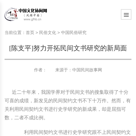
旅游民俗文化动态
中国民俗史话
中国古代休闲文化
中国传统节日
中国生肖文化
中国饮食文化
刺绣
中国民间故事
中国周易文化
现代家庭教育知识
旅游民俗文化动态
中国民俗史话
中国古代休闲文化
中国传统节日
中国生肖文化
中国饮食文化
刺绣
中国民间故事
中国周易文化
现代家庭教育知识
当前位置：
首页
>
民俗文化
>
中国民俗研究
社会热点新闻
中华民俗礼仪
文化休闲产业研究
国外传统节日
星座文化
国外饮食文化
年画
外国民间故事
中国风水文化
校园文化建设知识
社会热点新闻
中华民俗礼仪
文化休闲产业研究
国外传统节日
星座文化
国外饮食文化
年画
外国民间故事
中国风水文化
校园文化建设知识
[陈支平]努力开拓民间文书研究的新局面
中国民俗趣谈
非物质文化遗产
风筝
中国宗教文化
学习力教育知识
返回首页
中国民俗趣谈
非物质文化遗产
风筝
中国宗教文化
学习力教育知识
中华姓氏文化
政策法律法规
漆器
苗族巫蛊文化
教育名家
中华姓氏文化
政策法律法规
漆器
苗族巫蛊文化
教育名家
作者： 来源于：
中国民间故事网
中国民俗信仰
国外民俗趣谈
泥人
国外神秘文化
艺术百科
中国民俗信仰
国外民俗趣谈
泥人
国外神秘文化
艺术百科
近二十年来，我国学界对于民间文书的搜集取得了十分
中国民俗禁忌
旅游出行知识
绸伞
中国性文化
生活百科
中国民俗禁忌
旅游出行知识
绸伞
中国性文化
生活百科
可喜的成绩，新发见的民间契约文书不下十万件。然而，有
关利用民间契约文书进行史学研究的新成果，却是屈指可
中外婚俗文化
时尚休闲文化
灯笼
教育百科
中外婚俗文化
时尚休闲文化
灯笼
教育百科
数，二者不成比例。
中国民俗研究
国际交流
草编
其他百科
中国民俗研究
国际交流
草编
其他百科
利用民间契约文书进行史学研究跟不上民间契约文