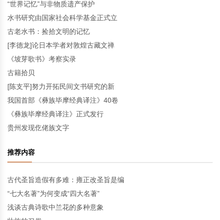
“世界记忆”与非物质遗产保护
水书研究由国家社会科学基金正式立
古老水书：捡拾文明的记忆
[李德龙]论日本学者对敦煌古藏文禅
《坡芽歌书》考察实录
古籍拾贝
[陈支平]努力开拓民间文书研究的新
我国首部《彝族毕摩经典译注》40卷
《彝族毕摩经典译注》正式发行
贵州发现仡佬族文字
推荐内容
古代圣旨造假有多难：雍正改圣旨是编
“七大名著”为何变成“四大名著”
浅谈古典诗歌中兰花的多种意象