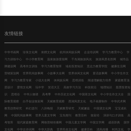
友情链接
中华书画网
珍珠文化网
刺绣文化网
杭州休闲娱乐网
企业培训网
学习力教育中心
学
习力训练中心
中小学教育网
温泉旅游度假网
千岛湖旅游风光
旅游风景名胜网
城市品
牌建设网
高考作文训练
学习力教育智库
域名投资知识
意志力教育学院
健康生活网
营销策划网
世界民间故事网
小故事大全网
世界休闲文化网
童话故事网
中小学生作文
网
学习力教育专家
小说大全网
休闲娱乐网
思维训练
阅读理解能力培养
家庭教育顶
层设计
爱情文化网
玩中学
笑话大王
高效学习方法
科技前沿
地理知识
股票投资知
识
思维谷
中华人物谱
高考季
中外历史文化网
中国茶文化网
中小学生作文大全
国
际教育观察
白手创业致富网
天赋教育观察
西湖风景文化
电子画册制作
中华武术网
教育趋势研究
科幻选刊
八卦晚报
天赋教育研究
天赋邂逅
中国酒文化网
宝宝成长
网
中国民间故事网
世界儿童文学网
宝岛期刊
教育百科
致富经
演讲与口才训练
高
考智库
现代家庭教育网
网络营销传播网
中国儿童文学网
中国文学网
成语辞典
国学
文化网
中华古诗词网
中华大辞典
世界民俗文化网
健康百科
清风传播
时尚文化
学