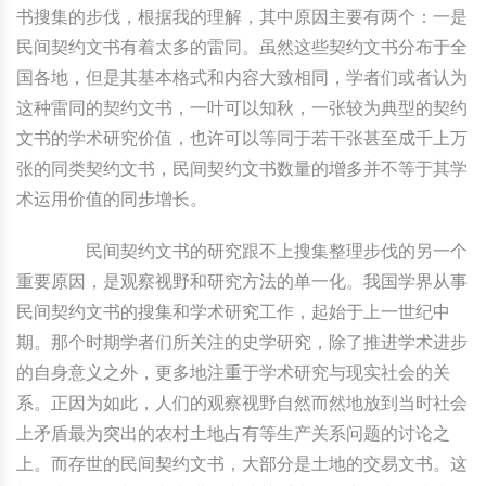
书搜集的步伐，根据我的理解，其中原因主要有两个：一是
中国民俗时尚
扎染
中国民俗时尚
扎染
民间契约文书有着太多的雷同。虽然这些契约文书分布于全
国各地，但是其基本格式和内容大致相同，学者们或者认为
中国传统服饰
皮影
中国传统服饰
皮影
这种雷同的契约文书，一叶可以知秋，一张较为典型的契约
文书的学术研究价值，也许可以等同于若干张甚至成千上万
中华民居
木雕
中华民居
木雕
张的同类契约文书，民间契约文书数量的增多并不等于其学
术运用价值的同步增长。
中华文脉
紫砂壶
中华文脉
紫砂壶
民间契约文书的研究跟不上搜集整理步伐的另一个
中国结
中国结
重要原因，是观察视野和研究方法的单一化。我国学界从事
民间契约文书的搜集和学术研究工作，起始于上一世纪中
提线木偶
提线木偶
期。那个时期学者们所关注的史学研究，除了推进学术进步
剪纸艺术
剪纸艺术
的自身意义之外，更多地注重于学术研究与现实社会的关
系。正因为如此，人们的观察视野自然而然地放到当时社会
上矛盾最为突出的农村土地占有等生产关系问题的讨论之
上。而存世的民间契约文书，大部分是土地的交易文书。这