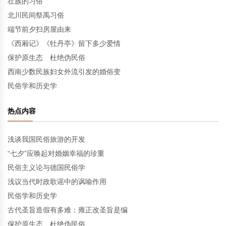
壮族的习俗
北川民间祭禹习俗
端节前夕扫房屋由来
《西厢记》《牡丹亭》留下多少爱情
保护原生态 杜绝伪民俗
西南少数民族妇女外流引发的婚俗变
民俗学和历史学
热点内容
浅谈我国民俗旅游的开发
“七夕”应唤起对婚姻幸福的珍重
民俗主义论与德国民俗学
浅议当代时政歌谣中的讽喻作用
民俗学和历史学
古代圣旨造假有多难：雍正改圣旨是编
保护原生态 杜绝伪民俗