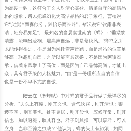
为高度一致，这符合了文人对清心寡欲、清廉自守的高洁品
格的想象，所以把蝉幻化为高洁品格的君子象征。曹植说
它“实澹泊而寡欲兮，独怡乐而长吟”，褚沄说它“饮露非表
清，轻身易知足”。 最知名的当属虞世南的《蝉》：“垂緌饮
清露，流响出疏桐。居高声自远，非是藉秋风。”蝉鸣之所
以能传得很远，不是因为风托着声音跑，而是蝉站的位置足
够高；联想到自己，之所以能声名远扬，不是因为阿谀奉
承，借着东风攀上了高位，而是因为自己品德高尚，才能出
众，具有君子般的人格魅力。“自”是一份理所应当的自信，
也是一份不卑不亢的自傲。
陆云在《寒蝉赋》中对蝉的君子品行做了最详尽的
分析。“夫头上有緌，则其文也。含气饮露，则其清也；黍
稷不享，则其廉也。处不巢居，则其俭也；应候守常，则其
信也；加以冠冕，取其容也。君子则其操，可以事君，可以
立身，岂非至德之虫哉？”他认为，蝉的头上有触须，如同