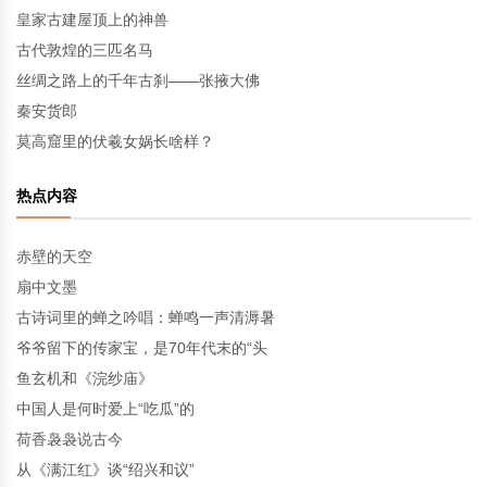
皇家古建屋顶上的神兽
古代敦煌的三匹名马
丝绸之路上的千年古刹——张掖大佛
秦安货郎
莫高窟里的伏羲女娲长啥样？
热点内容
赤壁的天空
扇中文墨
古诗词里的蝉之吟唱：蝉鸣一声清溽暑
爷爷留下的传家宝，是70年代末的“头
鱼玄机和《浣纱庙》
中国人是何时爱上“吃瓜”的
荷香袅袅说古今
从《满江红》谈“绍兴和议”