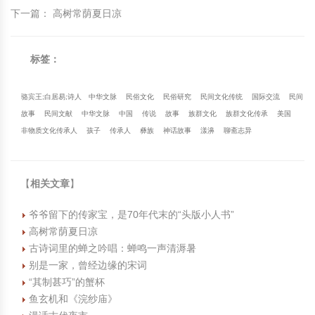
下一篇
：
高树常荫夏日凉
标签：
骆宾王;白居易;诗人
中华文脉
民俗文化
民俗研究
民间文化传统
国际交流
民间
故事
民间文献
中华文脉
中国
传说
故事
族群文化
族群文化传承
美国
非物质文化传承人
孩子
传承人
彝族
神话故事
漾濞
聊斋志异
【
相关文章
】
爷爷留下的传家宝，是70年代末的“头版小人书”
高树常荫夏日凉
古诗词里的蝉之吟唱：蝉鸣一声清溽暑
别是一家，曾经边缘的宋词
“其制甚巧”的蟹杯
鱼玄机和《浣纱庙》