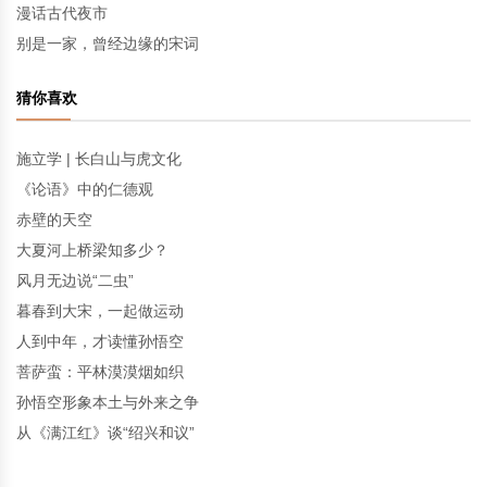
漫话古代夜市
别是一家，曾经边缘的宋词
猜你喜欢
施立学 | 长白山与虎文化
《论语》中的仁德观
赤壁的天空
大夏河上桥梁知多少？
风月无边说“二虫”
暮春到大宋，一起做运动
人到中年，才读懂孙悟空
菩萨蛮：平林漠漠烟如织
孙悟空形象本土与外来之争
从《满江红》谈“绍兴和议”