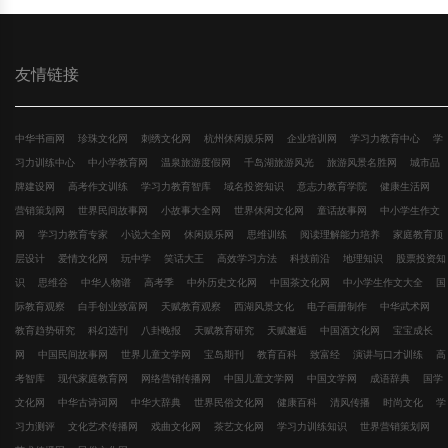
友情链接
中华书画网
珍珠文化网
刺绣文化网
杭州休闲娱乐网
企业培训网
学习力教育中心
学
习力训练中心
中小学教育网
温泉旅游度假网
千岛湖旅游风光
旅游风景名胜网
城市品
牌建设网
高考作文训练
学习力教育智库
域名投资知识
意志力教育学院
健康生活网
营销策划网
世界民间故事网
小故事大全网
世界休闲文化网
童话故事网
中小学生作文
网
学习力教育专家
小说大全网
休闲娱乐网
思维训练
阅读理解能力培养
家庭教育顶
层设计
爱情文化网
玩中学
笑话大王
高效学习方法
科技前沿
地理知识
股票投资知
识
思维谷
中华人物谱
高考季
中外历史文化网
中国茶文化网
中小学生作文大全
国
际教育观察
白手创业致富网
天赋教育观察
西湖风景文化
电子画册制作
中华武术网
教育趋势研究
科幻选刊
八卦晚报
天赋教育研究
天赋邂逅
中国酒文化网
宝宝成长
网
中国民间故事网
世界儿童文学网
宝岛期刊
教育百科
致富经
演讲与口才训练
高
考智库
现代家庭教育网
网络营销传播网
中国儿童文学网
中国文学网
成语辞典
国学
文化网
中华古诗词网
中华大辞典
世界民俗文化网
健康百科
清风传播
时尚文化
学
习力测评
文化艺术传播网
戏曲文化网
茶艺文化网
学习力训练知识
世界营销策划网