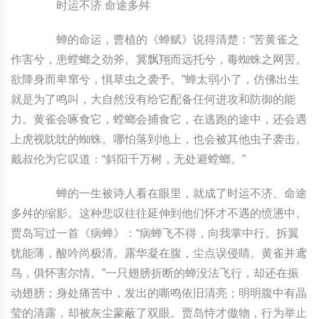
时运不济 命途多舛
中国民俗时尚
扎染
中国民俗时尚
扎染
蝉的命运，曹植的《蝉赋》说得清楚：“苦黄雀之
作害兮，患螳螂之劲斧。冀飘翔而远托兮，毒蜘蛛之网罟。
中国传统服饰
皮影
中国传统服饰
皮影
欲降身而卑窜兮，惧草虫之袭予。”蝉太弱小了，仿佛出生
中华民居
木雕
中华民居
木雕
就是为了鸣叫，大自然没有给它配备任何进攻和防御的能
力。黄雀会啄食它，螳螂会捕食它，在逃跑的途中，还会遇
中华文脉
紫砂壶
中华文脉
紫砂壶
上虎视眈眈的蜘蛛。哪怕落到地上，也会被其他虫子袭击。
戴叔伦为它叹道：“斜阳千万树，无处避螳螂。”
中国结
中国结
蝉的一生被诗人看在眼里，就成了时运不济、命途
提线木偶
提线木偶
多舛的缩影。这种悲叹往往延伸到他们怀才不遇的愤懑中。
贾岛写过一首《病蝉》：“病蝉飞不得，向我掌中行。拆翼
剪纸艺术
剪纸艺术
犹能薄，酸吟尚极清。露华凝在腹，尘点误侵睛。黄雀并鸢
鸟，俱怀害尔情。”一只翅膀折断的蝉没法飞行，却还在振
动翅膀；身处痛苦中，发出的嘶鸣依旧清亮；明明腹中有晶
莹的清露，却被灰尘蒙蔽了双眼。贾岛恃才傲物，行为举止