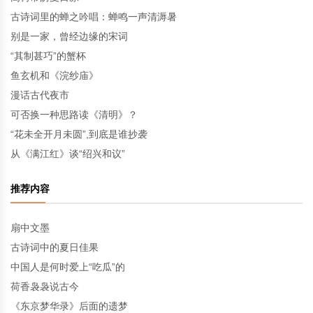
古诗词里的蝉之吟唱：蝉鸣一声清溽暑
别是一家，曾经边缘的宋词
“其制甚巧”的蟹杯
鱼玄机和《浣纱庙》
漫话古代夜市
可否换一种思路读《清明》？
“花未全开月未圆”,到底是谁抄袭
从《满江红》谈“绍兴和议”
推荐内容
扇中文墨
古诗词中的夏日佳果
中国人是何时爱上“吃瓜”的
荷香袅袅说古今
《东京梦华录》后面的遗梦