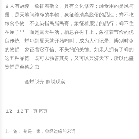
文人有冠缨，象征着斯文、具有文化修养；蝉食用的是风与
露，是天地间纯净的事物，象征着清高脱俗的品性；蝉不吃
粮食谷物，不会染指民脂民膏，象征着廉洁的品行；蝉不住
在屋子里，而是露天生活，栖息在树干上，象征着节俭的优
良传统；蝉每到夏天就开始鸣叫，成为人们记录、辨别时令
的物候，象征着它守信、不失约的美德。如果人拥有了蝉的
这五种品德，既可以独善其身，又可以兼济天下，所以他盛
赞蝉是至德之虫。
金蝉脱壳 超脱现实
1
/
2
1
2
下一页
尾页
上一篇
：
别是一家，曾经边缘的宋词