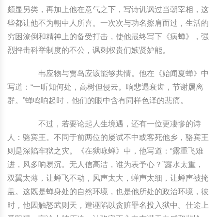
颇显另类，再加上他在意气之下，写诗讥讽过当朝宰相，这
些都让他不为朝中人所喜。一次次与功名擦肩而过，生活的
穷困潦倒和精神上的备受打击，使他最终写下《病蝉》，强
烈抨击科举制度的不公，讽刺权贵们嫉贤妒能。
韦应物与贾岛应该能够共情。他在《始闻夏蝉》中
写道：“一听知何处，高树但侵云。响悲遇衰齿，节谢属离
群。”蝉鸣响起时，他们的眼中含有同样色泽的悲痛。
不过，若要论起人生境遇，还有一位更凄惨的诗
人：骆宾王。不同于前两位的屡试不中或客死他乡，骆宾王
则是深陷牢狱之灾。《在狱咏蝉》中，他写道：“露重飞难
进，风多响易沉。无人信高洁，谁为表予心？”露水太重，
双翼太薄，让蝉飞不动，风声太大，蝉声太细，让蝉声被掩
盖。这既是蝉身处的自然环境，也是他所处的政治环境，彼
时，他因触怒武则天，遭诬陷以贪赃罪名投入狱中。仕途上