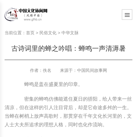
旅游民俗文化动态
中国民俗史话
中国古代休闲文化
中国传统节日
中国生肖文化
中国饮食文化
刺绣
中国民间故事
中国周易文化
现代家庭教育知识
旅游民俗文化动态
中国民俗史话
中国古代休闲文化
中国传统节日
中国生肖文化
中国饮食文化
刺绣
中国民间故事
中国周易文化
现代家庭教育知识
当前位置：
首页
>
民俗文化
>
中华文脉
社会热点新闻
中华民俗礼仪
文化休闲产业研究
国外传统节日
星座文化
国外饮食文化
年画
外国民间故事
中国风水文化
校园文化建设知识
社会热点新闻
中华民俗礼仪
文化休闲产业研究
国外传统节日
星座文化
国外饮食文化
年画
外国民间故事
中国风水文化
校园文化建设知识
古诗词里的蝉之吟唱：蝉鸣一声清溽暑
中国民俗趣谈
非物质文化遗产
风筝
中国宗教文化
学习力教育知识
返回首页
中国民俗趣谈
非物质文化遗产
风筝
中国宗教文化
学习力教育知识
中华姓氏文化
政策法律法规
漆器
苗族巫蛊文化
教育名家
中华姓氏文化
政策法律法规
漆器
苗族巫蛊文化
教育名家
作者：佚名 来源于：
中国民间故事网
蝉鸣是盖在盛夏里的印章。
中国民俗信仰
国外民俗趣谈
泥人
国外神秘文化
艺术百科
中国民俗信仰
国外民俗趣谈
泥人
国外神秘文化
艺术百科
密集的蝉鸣仿佛能遮住夏日的骄阳，给人带来一丝
中国民俗禁忌
旅游出行知识
绸伞
中国性文化
生活百科
中国民俗禁忌
旅游出行知识
绸伞
中国性文化
生活百科
清凉，但在这样的引人注目背后，却是它命途多舛的一生。
当蝉在树梢上放声高歌时，那贯穿在千年文化长河里的，文
中外婚俗文化
时尚休闲文化
灯笼
教育百科
中外婚俗文化
时尚休闲文化
灯笼
教育百科
人士大夫所追求的理想人格，同时也化作流响。
中国民俗研究
国际交流
草编
其他百科
中国民俗研究
国际交流
草编
其他百科