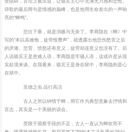
受阻碍，言论上被压迫，让骆宾王心中充满无力感和悲怆。
诗歌的最后两句是情感的巅峰，也是他用生命发出的一声响
亮的“蝉鸣”。
悲往下垂，就是消极与无奈了。李商隐在《蝉》中
写的“本以高难饱，徒劳恨费声”，就透露出他悲伤愁苦之后
的厌倦。悲苦、愤怒还有意义，徒劳却连意义也没有了。后
人说骆宾王是患难人语，李商隐是牢骚人语，这或许是从现
实处境来谈。在我看来，骆宾王是身在狱中，李商隐则是心
在狱中。
至德之虫 品行高洁
古人之所以钟情于蝉，用它作为典型意象去抒情和
言志，其实是一个美丽的误会。
受限于观察手段的不足，古人一直认为蝉饮而不
食，喝露珠就能生存，和屈原笔下“朝饮木兰之坠露兮”的行