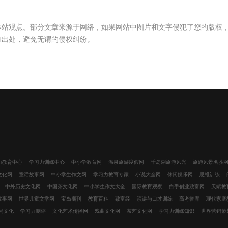
本站观点。部分文章来源于网络，如果网站中图片和文字侵犯了您的版权
和出处，避免无谓的侵权纠纷。
力教育中心
学习力训练中心
中小学教育网
温泉旅游度假网
千岛湖旅游风光
旅游风景名胜
文化网
童话故事网
中小学生作文网
学习力教育专家
小说大全网
休闲娱乐网
思维训练
中外历史文化网
中国茶文化网
中小学生作文大全
国际教育观察
白手创业致富网
天赋教
故事网
世界儿童文学网
宝岛期刊
教育百科
致富经
演讲与口才训练
高考智库
现代家庭
尚文化
学习力测评
文化艺术传播网
戏曲文化网
茶艺文化网
学习力训练知识
世界营销策