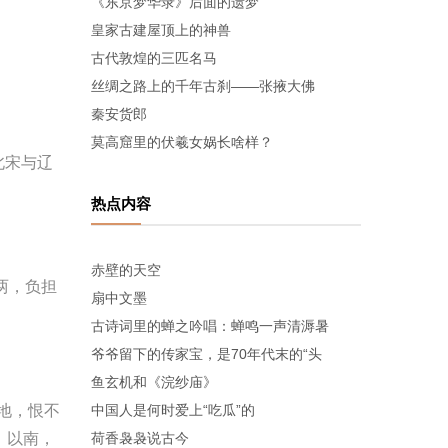
《东京梦华录》后面的遗梦
皇家古建屋顶上的神兽
古代敦煌的三匹名马
丝绸之路上的千年古刹——张掖大佛
秦安货郎
莫高窟里的伏羲女娲长啥样？
北宋与辽
热点内容
赤壁的天空
两，负担
扇中文墨
古诗词里的蝉之吟唱：蝉鸣一声清溽暑
爷爷留下的传家宝，是70年代末的“头
鱼玄机和《浣纱庙》
地，恨不
中国人是何时爱上“吃瓜”的
）以南，
荷香袅袅说古今