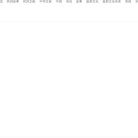
流
民间故事
民间文献
中华文脉
中国
传说
故事
族群文化
族群文化传承
美国