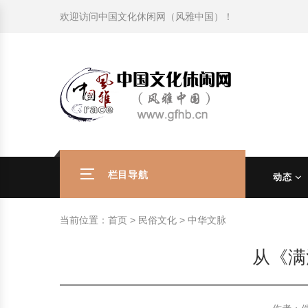
欢迎访问
中国文化休闲网（风雅中国）
！
旅游民俗文化动态
中国民俗史话
中国古代休闲文化
中国传统节日
中国生肖文化
中国饮食文化
刺绣
中国民间故事
中国周易文化
现代家庭教育知识
旅游民俗文化动态
中国民俗史话
中国古代休闲文化
中国传统节日
中国生肖文化
中国饮食文化
刺绣
中国民间故事
中国周易文化
现代家庭教育知识
社会热点新闻
中华民俗礼仪
文化休闲产业研究
国外传统节日
星座文化
国外饮食文化
年画
外国民间故事
中国风水文化
校园文化建设知识
社会热点新闻
中华民俗礼仪
文化休闲产业研究
国外传统节日
星座文化
国外饮食文化
年画
外国民间故事
中国风水文化
校园文化建设知识
中国民俗趣谈
非物质文化遗产
风筝
中国宗教文化
学习力教育知识
返回首页
中国民俗趣谈
非物质文化遗产
风筝
中国宗教文化
学习力教育知识
中华姓氏文化
政策法律法规
漆器
苗族巫蛊文化
教育名家
中华姓氏文化
政策法律法规
漆器
苗族巫蛊文化
教育名家
栏目导航
动态
中国民俗信仰
国外民俗趣谈
泥人
国外神秘文化
艺术百科
中国民俗信仰
国外民俗趣谈
泥人
国外神秘文化
艺术百科
当前位置：
首页
>
民俗文化
>
中华文脉
中国民俗禁忌
旅游出行知识
绸伞
中国性文化
生活百科
中国民俗禁忌
旅游出行知识
绸伞
中国性文化
生活百科
从《满
中外婚俗文化
时尚休闲文化
灯笼
教育百科
中外婚俗文化
时尚休闲文化
灯笼
教育百科
中国民俗研究
国际交流
草编
其他百科
中国民俗研究
国际交流
草编
其他百科