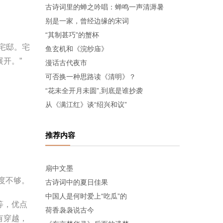
古诗词里的蝉之吟唱：蝉鸣一声清溽暑
别是一家，曾经边缘的宋词
“其制甚巧”的蟹杯
宅邸。宅
鱼玄机和《浣纱庙》
开。”
漫话古代夜市
可否换一种思路读《清明》？
“花未全开月未圆”,到底是谁抄袭
从《满江红》谈“绍兴和议”
推荐内容
扇中文墨
度不够。
古诗词中的夏日佳果
中国人是何时爱上“吃瓜”的
等，优点
荷香袅袅说古今
有穿越，