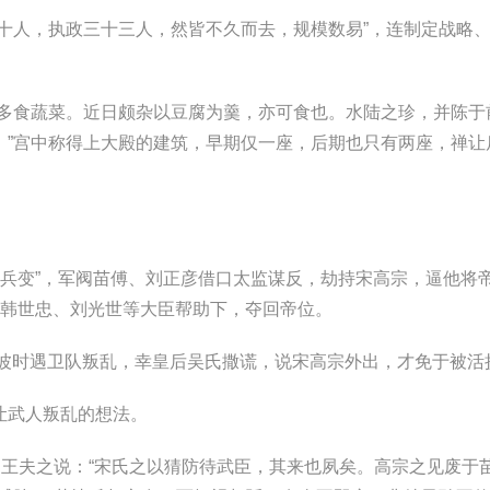
人，执政三十三人，然皆不久而去，规模数易”，连制定战略
食蔬菜。近日颇杂以豆腐为羹，亦可食也。水陆之珍，并陈于
。”宫中称得上大殿的建筑，早期仅一座，后期也只有两座，禅让
兵变”，军阀苗傅、刘正彦借口太监谋反，劫持宋高宗，逼他将
、韩世忠、刘光世等大臣帮助下，夺回帝位。
波时遇卫队叛乱，幸皇后吴氏撒谎，说宋高宗外出，才免于被活
武人叛乱的想法。
王夫之说：“宋氏之以猜防待武臣，其来也夙矣。高宗之见废于