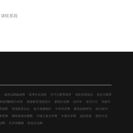
，请联系我
网
城市品牌建设网
高考作文训练
学习力教育智库
域名投资知识
意志力教育
阅读理解能力培养
家庭教育顶层设计
爱情文化网
玩中学
笑话大王
高效学
育观察
西湖风景文化
电子画册制作
中华武术网
教育趋势研究
科幻选刊
教育网
网络营销传播网
中国儿童文学网
中国文学网
成语辞典
国学文化
划网
艺术传播网
民俗文化网