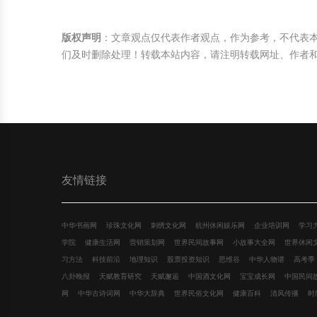
版权声明
：文章观点仅代表作者观点，作为参考，不代表
们及时删除处理！转载本站内容，请注明转载网址、作者
友情链接
中华书画网
珍珠文化网
刺绣文化网
杭州休闲娱乐网
企业培训网
学习
学院
健康生活网
营销策划网
世界民间故事网
小故事大全网
世界休闲
习方法
科技前沿
地理知识
股票投资知识
思维谷
中华人物谱
高考季
八卦晚报
天赋教育研究
天赋邂逅
中国酒文化网
宝宝成长网
中国民间
网
中华古诗词网
中华大辞典
世界民俗文化网
健康百科
清风传播
时