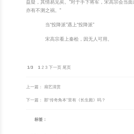
益疑，其情易见矣。”对于手下将军，宋高宗会当面
亦有不测之祸。”
当“投降派”遇上“投降派”
宋高宗看上秦桧，因无人可用。
1
/
3
1
2
3
下一页
尾页
上一篇
：
扇艺清赏
下一篇
：
那“传奇角本”里有《长生殿》吗？
标签：