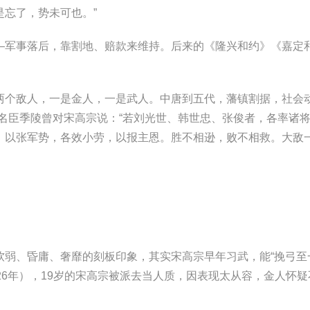
忘了，势未可也。”
军事落后，靠割地、赔款来维持。后来的《隆兴和约》《嘉定
敌人，一是金人，一是武人。中唐到五代，藩镇割据，社会动
名臣季陵曾对宋高宗说：“若刘光世、韩世忠、张俊者，各率诸
，以张军势，各效小劳，以报主恩。胜不相逊，败不相救。大敌
、昏庸、奢靡的刻板印象，其实宋高宗早年习武，能“挽弓至
126年），19岁的宋高宗被派去当人质，因表现太从容，金人怀