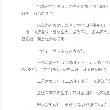
宋高宗早年勤政，专信秦桧前，“所用相凡十
战等，都亲自参与。
宋高宗有俭德，曾说：“朕常日不甚御肉，多
一饱，何所复求？过杀生命，诚为不仁，朕实不忍
新宫殿，而是住秦桧旧宅。
上位后，宋高宗两次遭内乱：
一是建炎三年（1129年）三月五日的“苗刘
给3岁的儿子赵旉继位。好在四月一日便在吕颐浩
二是建炎三年（1129年）冬天，在浙江宁
这让宋高宗产生了宁可对金投降，也不能让
宋高宗即位后，吴皇后“常以戎服侍左右”，