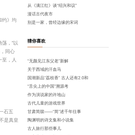
从《满江红》谈“绍兴和议”
漫话古代夜市
和约》均
别是一家，曾经边缘的宋词
猜你喜欢
荡，“以
将，同心
一至，人
“无颜见江东父老”新解
关于西域的汗血马
国潮新品“荔枝香” 古人还有2.0和
“舌尖上的中国”溯源考
作为演说家的许地山
古代儿童的游戏世界
一石五
甘肃简牍——“简”述千年往事
疑不是真皇
陶渊明的诗文集和小说集
古人旅行那些事儿