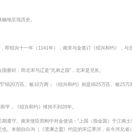
确地呈现历史。
即绍兴十一年（1141年），南宋与金签订《绍兴和约》，与
册封，而北宋与辽是“兄弟之国”，北宋是兄长。
绢20万匹、银10万两；《绍兴和约》则是绢25万匹、银25万
和平，《绍兴和约》维持不到20年。
遵守。南宋使臣郑刚中对金使说：“上国（指金国）于江南土
足也。本朝自白沟（《澶渊之盟》约定的宋辽界河，在今河北省