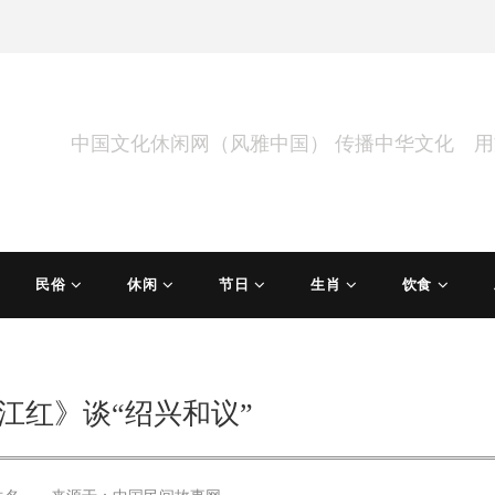
中国文化休闲网（风雅中国） 传播中华文化 
民俗
休闲
节日
生肖
饮食
江红》谈“绍兴和议”