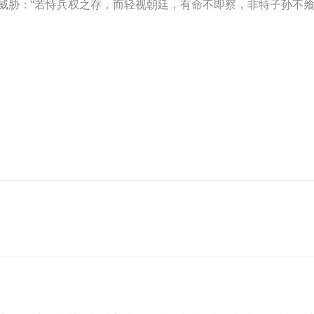
威胁：“若恃兵权之存，而轻视朝廷，有命不即察，非特子孙不