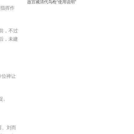
故宫藏清代鸟枪“使用说明”
、指挥作
前，不过
后，未建
帝位禅让
捉。
苗、刘而