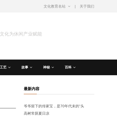
文化教育名站
关于我们
用文化为休闲产业赋能
工艺
故事
神秘
百科
最新内容
爷爷留下的传家宝，是70年代末的“头
高树常荫夏日凉