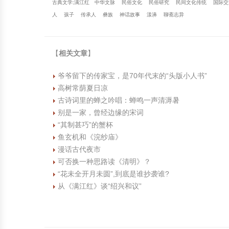
古典文学;满江红
中华文脉
民俗文化
民俗研究
民间文化传统
国际交
人
孩子
传承人
彝族
神话故事
漾濞
聊斋志异
【
相关文章
】
爷爷留下的传家宝，是70年代末的“头版小人书”
高树常荫夏日凉
古诗词里的蝉之吟唱：蝉鸣一声清溽暑
别是一家，曾经边缘的宋词
“其制甚巧”的蟹杯
鱼玄机和《浣纱庙》
漫话古代夜市
可否换一种思路读《清明》？
“花未全开月未圆”,到底是谁抄袭谁?
从《满江红》谈“绍兴和议”