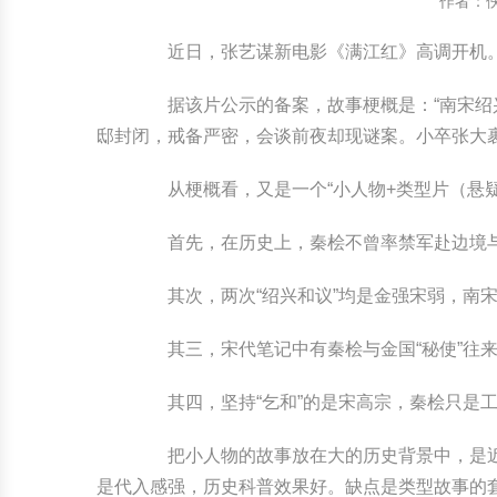
作者：
中国民俗时尚
扎染
中国民俗时尚
扎染
近日，张艺谋新电影《满江红》高调开机
中国传统服饰
皮影
中国传统服饰
皮影
据该片公示的备案，故事梗概是：“南宋绍兴
邸封闭，戒备严密，会谈前夜却现谜案。小卒张大
中华民居
木雕
中华民居
木雕
从梗概看，又是一个“小人物+类型片（悬疑
中华文脉
紫砂壶
中华文脉
紫砂壶
首先，在历史上，秦桧不曾率禁军赴边境与
中国结
中国结
其次，两次“绍兴和议”均是金强宋弱，南宋属
提线木偶
提线木偶
其三，宋代笔记中有秦桧与金国“秘使”往来
剪纸艺术
剪纸艺术
其四，坚持“乞和”的是宋高宗，秦桧只是工
把小人物的故事放在大的历史背景中，是近
是代入感强，历史科普效果好。缺点是类型故事的