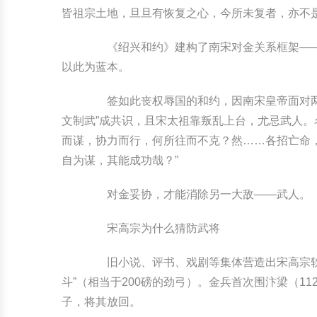
皆祖宗土地，旦旦有恢复之心，今所未复者，亦不是
《绍兴和约》建构了南宋对金关系框架——
以此为蓝本。
签如此丧权辱国的和约，因南宋皇帝面对两个
文制武”成共识，且宋太祖靠叛乱上台，尤忌武人。
而谋，协力而行，何所往而不克？然……各招亡命
自为谋，其能成功哉？”
对金妥协，才能消除另一大敌——武人。
宋高宗为什么猜防武将
旧小说、评书、戏剧等集体营造出宋高宗软弱
斗”（相当于200磅的劲弓）。金兵首次围汴梁（1
子，将其放回。