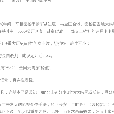
佚名 来源于：
中国民间故事网
。
年间，宰相秦桧率禁军赴边境，与金国会谈。秦桧宿当地大族
裹挟其中，步步揭开谜底。谜案背后，一场义士铲奸的迷局渐渐展
）+重大历史事件”的商业片，想拍好，难度不小：
金国谈判，此设定几近儿戏。
“乞和”，金国无需派“秘使”。
记录，真实性堪疑。
具，这基本已是常识，如“义士铲奸”以此为大结局或反转，悬疑
年来常见的影视创作手法，如《长安十二时辰》《风起陇西》
套路不多，给人以重复之感。此外，为追求画面效果，细节上常