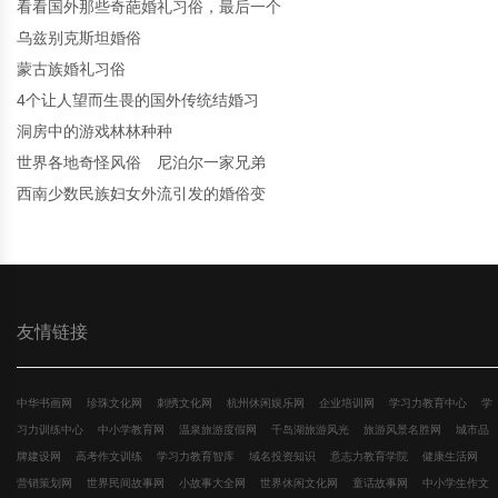
看看国外那些奇葩婚礼习俗，最后一个
乌兹别克斯坦婚俗
蒙古族婚礼习俗
4个让人望而生畏的国外传统结婚习
洞房中的游戏林林种种
世界各地奇怪风俗 尼泊尔一家兄弟
西南少数民族妇女外流引发的婚俗变
友情链接
中华书画网
珍珠文化网
刺绣文化网
杭州休闲娱乐网
企业培训网
学习力教育中心
学
习力训练中心
中小学教育网
温泉旅游度假网
千岛湖旅游风光
旅游风景名胜网
城市品
牌建设网
高考作文训练
学习力教育智库
域名投资知识
意志力教育学院
健康生活网
营销策划网
世界民间故事网
小故事大全网
世界休闲文化网
童话故事网
中小学生作文