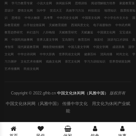
网
学习力教育专家
小说大全网
休闲娱乐网
思维训练
阅读理解能力培养
家庭教育顶
层设计
爱情文化网
玩中学
笑话大王
高效学习方法
科技前沿
地理知识
股票投资知
识
思维谷
中华人物谱
高考季
中外历史文化网
中国茶文化网
中小学生作文大全
国
际教育观察
白手创业致富网
天赋教育观察
西湖风景文化
电子画册制作
中华武术网
教育趋势研究
科幻选刊
八卦晚报
天赋教育研究
天赋邂逅
中国酒文化网
宝宝成长
网
中国民间故事网
世界儿童文学网
宝岛期刊
教育百科
致富经
演讲与口才训练
高
考智库
现代家庭教育网
网络营销传播网
中国儿童文学网
中国文学网
成语辞典
国学
文化网
中华古诗词网
中华大辞典
世界民俗文化网
健康百科
清风传播
时尚文化
学
习力测评
文化艺术传播网
戏曲文化网
茶艺文化网
学习力训练知识
世界营销策划网
艺术传播网
民俗文化网
Copyright © 2022.gfhb.cn
中国文化休闲网（风雅中国）
版权所有
中国文化休闲网（风雅中国） 传播中华文化 用文化为休闲产业赋
能
首页
民俗
休闲
饮食
故事