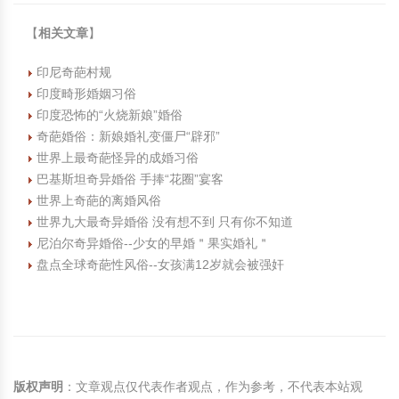
【
相关文章
】
印尼奇葩村规
印度畸形婚姻习俗
印度恐怖的“火烧新娘”婚俗
奇葩婚俗：新娘婚礼变僵尸“辟邪”
世界上最奇葩怪异的成婚习俗
巴基斯坦奇异婚俗 手捧“花圈”宴客
世界上奇葩的离婚风俗
世界九大最奇异婚俗 没有想不到 只有你不知道
尼泊尔奇异婚俗--少女的早婚＂果实婚礼＂
盘点全球奇葩性风俗--女孩满12岁就会被强奸
版权声明
：文章观点仅代表作者观点，作为参考，不代表本站观