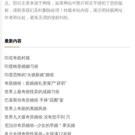
点。部分文章来源于网络，如果网站中图片和文字侵犯了您的版
权，请联系我们及时删除处理！转载本站内容，请注明转载网址、
作者和出处，避免无谓的侵权纠纷。
最新内容
印尼奇葩村规
印度畸形婚姻习俗
印度恐怖的“火烧新娘”婚俗
奇葩婚俗：新娘婚礼变僵尸“辟邪”
世界上最奇葩怪异的成婚习俗
巴基斯坦奇异婚俗 手捧“花圈”宴
世界上奇葩的离婚风俗
世界九大最奇异婚俗 没有想不到 只
尼泊尔奇异婚俗--少女的早婚＂果实婚
盘点全球奇葩性风俗--女孩满12岁就