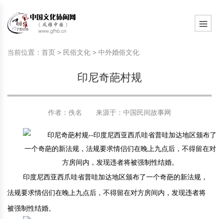
旅游民俗文化动态
中国民俗史话
中国古代休闲文化
中国传统节日
中国生肖文化
中国饮食文化
刺绣
中国民间故事
中国周易文化
现代家庭教育知识
旅游民俗文化动态
中国民俗史话
中国古代休闲文化
中国传统节日
中国生肖文化
中国饮食文化
刺绣
中国民间故事
中国周易文化
现代家庭教育知识
当前位置：
首页
>
民俗文化
>
中外婚俗文化
社会热点新闻
中华民俗礼仪
文化休闲产业研究
国外传统节日
星座文化
国外饮食文化
年画
外国民间故事
中国风水文化
校园文化建设知识
社会热点新闻
中华民俗礼仪
文化休闲产业研究
国外传统节日
星座文化
国外饮食文化
年画
外国民间故事
中国风水文化
校园文化建设知识
印尼奇葩村规
中国民俗趣谈
非物质文化遗产
风筝
中国宗教文化
学习力教育知识
返回首页
中国民俗趣谈
非物质文化遗产
风筝
中国宗教文化
学习力教育知识
中华姓氏文化
政策法律法规
漆器
苗族巫蛊文化
教育名家
中华姓氏文化
政策法律法规
漆器
苗族巫蛊文化
教育名家
作者：佚名 来源于：
中国民间故事网
中国民俗信仰
国外民俗趣谈
泥人
国外神秘文化
艺术百科
中国民俗信仰
国外民俗趣谈
泥人
国外神秘文化
艺术百科
中国民俗禁忌
旅游出行知识
绸伞
中国性文化
生活百科
中国民俗禁忌
旅游出行知识
绸伞
中国性文化
生活百科
印度尼西亚西爪哇省普哇加达地区颁布了一个奇葩的新法规，
中外婚俗文化
时尚休闲文化
灯笼
教育百科
中外婚俗文化
时尚休闲文化
灯笼
教育百科
法规要求情侣们在晚上九点后，不得留在对方房间内，发现违者将
被强制性结婚。
中国民俗研究
国际交流
草编
其他百科
中国民俗研究
国际交流
草编
其他百科