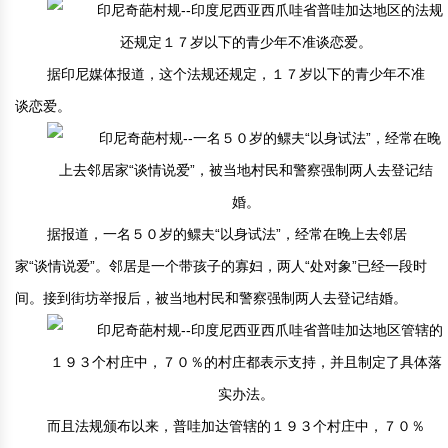
中国民俗时尚
扎染
中国民俗时尚
扎染
据印尼媒体报道，这个法规还规定，１７岁以下的青少年不准
中国传统服饰
皮影
中国传统服饰
皮影
谈恋爱。
中华民居
木雕
中华民居
木雕
中华文脉
紫砂壶
中华文脉
紫砂壶
据报道，一名５０岁的鳏夫“以身试法”，经常在晚上去邻居
中国结
中国结
家“谈情说爱”。邻居是一个带孩子的寡妇，两人“处对象”已经一段时
提线木偶
提线木偶
间。接到街坊举报后，被当地村民和警察强制两人去登记结婚。
剪纸艺术
剪纸艺术
而且法规颁布以来，普哇加达管辖的１９３个村庄中，７０％