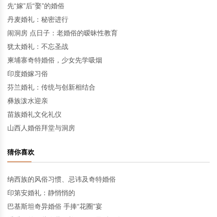
先“嫁”后“娶”的婚俗
丹麦婚礼：秘密进行
闹洞房 点日子：老婚俗的暧昧性教育
犹太婚礼：不忘圣战
柬埔寨奇特婚俗，少女先学吸烟
印度婚嫁习俗
芬兰婚礼：传统与创新相结合
彝族泼水迎亲
苗族婚礼文化礼仪
山西人婚俗拜堂与洞房
猜你喜欢
纳西族的风俗习惯、忌讳及奇特婚俗
印第安婚礼：静悄悄的
巴基斯坦奇异婚俗 手捧“花圈”宴