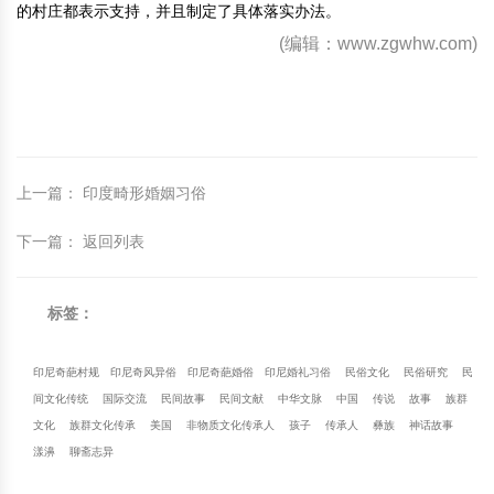
的村庄都表示支持，并且制定了具体落实办法。
(编辑：www.zgwhw.com)
上一篇
：
印度畸形婚姻习俗
下一篇
：
返回列表
标签：
印尼奇葩村规
印尼奇风异俗
印尼奇葩婚俗
印尼婚礼习俗
民俗文化
民俗研究
民
间文化传统
国际交流
民间故事
民间文献
中华文脉
中国
传说
故事
族群
文化
族群文化传承
美国
非物质文化传承人
孩子
传承人
彝族
神话故事
漾濞
聊斋志异