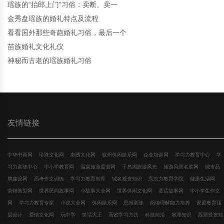
瑶族的“抬郎上门”习俗：卖断、卖一
金秀盘瑶族的婚礼特点及流程
看看国外那些奇葩婚礼习俗，最后一个
苗族婚礼文化礼仪
神秘而古老的瑶族婚礼习俗
友情链接
中华书画网
珍珠文化网
刺绣文化网
杭州休闲娱乐网
企业培训网
学习力教育中心
学
习力训练中心
中小学教育网
温泉旅游度假网
千岛湖旅游风光
旅游风景名胜网
城市品
牌建设网
高考作文训练
学习力教育智库
域名投资知识
意志力教育学院
健康生活网
营销策划网
世界民间故事网
小故事大全网
世界休闲文化网
童话故事网
中小学生作文
网
学习力教育专家
小说大全网
休闲娱乐网
思维训练
阅读理解能力培养
家庭教育顶
层设计
爱情文化网
玩中学
笑话大王
高效学习方法
科技前沿
地理知识
股票投资知