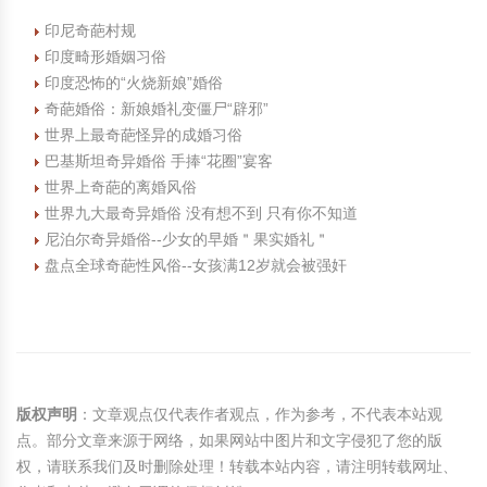
印尼奇葩村规
印度畸形婚姻习俗
印度恐怖的“火烧新娘”婚俗
奇葩婚俗：新娘婚礼变僵尸“辟邪”
世界上最奇葩怪异的成婚习俗
巴基斯坦奇异婚俗 手捧“花圈”宴客
世界上奇葩的离婚风俗
世界九大最奇异婚俗 没有想不到 只有你不知道
尼泊尔奇异婚俗--少女的早婚＂果实婚礼＂
盘点全球奇葩性风俗--女孩满12岁就会被强奸
版权声明
：文章观点仅代表作者观点，作为参考，不代表本站观
点。部分文章来源于网络，如果网站中图片和文字侵犯了您的版
权，请联系我们及时删除处理！转载本站内容，请注明转载网址、