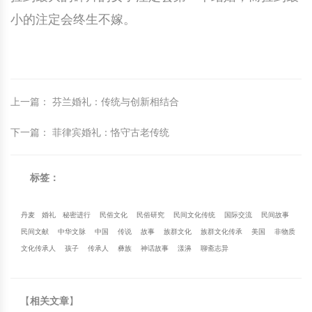
小的注定会终生不嫁。
中国民俗时尚
扎染
中国民俗时尚
扎染
中国传统服饰
皮影
中国传统服饰
皮影
中华民居
木雕
中华民居
木雕
上一篇
：
芬兰婚礼：传统与创新相结合
中华文脉
紫砂壶
中华文脉
紫砂壶
下一篇
：
菲律宾婚礼：恪守古老传统
中国结
中国结
标签：
提线木偶
提线木偶
丹麦
婚礼
秘密进行
民俗文化
民俗研究
民间文化传统
国际交流
民间故事
民间文献
中华文脉
中国
传说
故事
族群文化
族群文化传承
美国
非物质
剪纸艺术
剪纸艺术
文化传承人
孩子
传承人
彝族
神话故事
漾濞
聊斋志异
【
相关文章
】