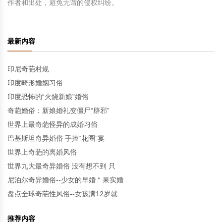
作者和出处，避免无谓的侵权纠纷。
最新内容
印尼奇葩村规
印度畸形婚姻习俗
印度恐怖的“火烧新娘”婚俗
奇葩婚俗：新娘婚礼变僵尸“辟邪”
世界上最奇葩怪异的成婚习俗
巴基斯坦奇异婚俗 手捧“花圈”宴
世界上奇葩的离婚风俗
世界九大最奇异婚俗 没有想不到 只
尼泊尔奇异婚俗--少女的早婚＂果实婚
盘点全球奇葩性风俗--女孩满12岁就
推荐内容