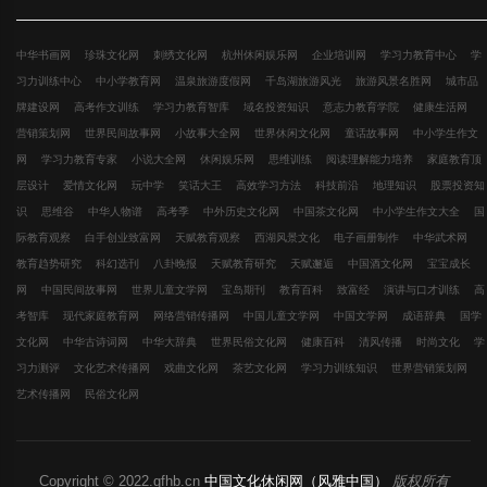
中华书画网
珍珠文化网
刺绣文化网
杭州休闲娱乐网
企业培训网
学习力教育中心
学
习力训练中心
中小学教育网
温泉旅游度假网
千岛湖旅游风光
旅游风景名胜网
城市品
牌建设网
高考作文训练
学习力教育智库
域名投资知识
意志力教育学院
健康生活网
营销策划网
世界民间故事网
小故事大全网
世界休闲文化网
童话故事网
中小学生作文
网
学习力教育专家
小说大全网
休闲娱乐网
思维训练
阅读理解能力培养
家庭教育顶
层设计
爱情文化网
玩中学
笑话大王
高效学习方法
科技前沿
地理知识
股票投资知
识
思维谷
中华人物谱
高考季
中外历史文化网
中国茶文化网
中小学生作文大全
国
际教育观察
白手创业致富网
天赋教育观察
西湖风景文化
电子画册制作
中华武术网
教育趋势研究
科幻选刊
八卦晚报
天赋教育研究
天赋邂逅
中国酒文化网
宝宝成长
网
中国民间故事网
世界儿童文学网
宝岛期刊
教育百科
致富经
演讲与口才训练
高
考智库
现代家庭教育网
网络营销传播网
中国儿童文学网
中国文学网
成语辞典
国学
文化网
中华古诗词网
中华大辞典
世界民俗文化网
健康百科
清风传播
时尚文化
学
习力测评
文化艺术传播网
戏曲文化网
茶艺文化网
学习力训练知识
世界营销策划网
艺术传播网
民俗文化网
Copyright © 2022.gfhb.cn
中国文化休闲网（风雅中国）
版权所有