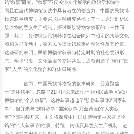
馆“叙事”研究。“叙事”不仅关涉文化展示的政治学和诗学，
而且在当代博物馆实践中具有潜在的创造力。中国的民族博
物馆叙事研究，主要采取两种研究路径：其一，通过剖析民
族器物的意义生产机制，探讨民族博物馆叙事的自主性问
题；其二，凭借特定民族器物在组合陈列中昭示的跨境文化
圈和族群互动史，探索民族博物馆叙事的整体性及其价值。
这些研究表明，民族博物馆叙事与特定时期的社会意识形
态、学术思潮、文化语境等交织共生，逐渐创造了“族群”“国
家”“人类”的文化整合和群体归属感。
然而，中国民族博物馆的叙事研究，普遍聚焦
于“集体叙事”，忽略了21世纪以来出现于中国民族地区家庭
博物馆的“个人叙事”。这种叙事超越了“族群叙事”和“国家叙
事”，但并未与“族群叙事”“国家叙事”乃至跨境的“人类叙
事”全然割裂开来。本文将探究中国民族博物馆中家庭博物
馆的“个人叙事”的性质、特征、内涵及其意义生产机制，进
而发掘其在创设深度对话、培育道德责任、促成社会联结等