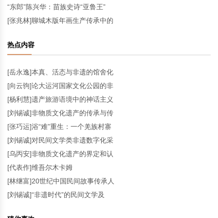
“东郎”陈兴华：苗族史诗“亚鲁王”
[张兆林]聊城木版年画生产传承中的
热点内容
[岳永逸]本真、活态与非遗的馆舍化
[向云驹]论大运河国家文化公园的非
[杨利慧]遗产旅游语境中的神话主义
[刘锡诚]非物质文化遗产的传承与传
[张巧运]浴“难”重生：一个羌族村寨
[刘锡诚]对民间文学类非遗数字化采
[乌丙安]非物质文化遗产的界定和认
[代表作]维吾尔木卡姆
[林继富]20世纪中国民间故事传承人
[刘锡诚]“非遗时代”的民间文学及