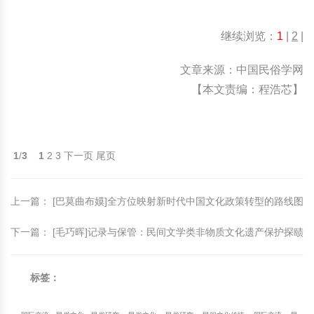
继续浏览：
1
|
2
|
文章来源：中国民俗学网
【本文责编：程浩芯】
1
/
3
1
2
3
下一页
尾页
上一篇
：
[巴莫曲布嫫]全方位映射新时代中国文化政策转型的路线图
下一篇
：
[毛巧晖]记录与保管：民间文学类非物质文化遗产保护探赜
标签：