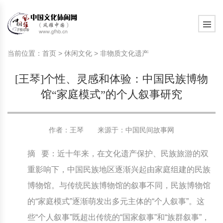
旅游民俗文化动态
中国民俗史话
中国古代休闲文化
中国传统节日
中国生肖文化
中国饮食文化
刺绣
中国民间故事
中国周易文化
现代家庭教育知识
旅游民俗文化动态
中国民俗史话
中国古代休闲文化
中国传统节日
中国生肖文化
中国饮食文化
刺绣
中国民间故事
中国周易文化
现代家庭教育知识
当前位置：
首页
>
休闲文化
>
非物质文化遗产
社会热点新闻
中华民俗礼仪
文化休闲产业研究
国外传统节日
星座文化
国外饮食文化
年画
外国民间故事
中国风水文化
校园文化建设知识
社会热点新闻
中华民俗礼仪
文化休闲产业研究
国外传统节日
星座文化
国外饮食文化
年画
外国民间故事
中国风水文化
校园文化建设知识
[王琴]个性、灵感和体验：中国民族博物
中国民俗趣谈
非物质文化遗产
风筝
中国宗教文化
学习力教育知识
返回首页
中国民俗趣谈
非物质文化遗产
风筝
中国宗教文化
学习力教育知识
馆“家庭模式”的个人叙事研究
中华姓氏文化
政策法律法规
漆器
苗族巫蛊文化
教育名家
中华姓氏文化
政策法律法规
漆器
苗族巫蛊文化
教育名家
作者：王琴 来源于：
中国民间故事网
中国民俗信仰
国外民俗趣谈
泥人
国外神秘文化
艺术百科
中国民俗信仰
国外民俗趣谈
泥人
国外神秘文化
艺术百科
摘 要：近十年来，在文化遗产保护、民族旅游的双
中国民俗禁忌
旅游出行知识
绸伞
中国性文化
生活百科
中国民俗禁忌
旅游出行知识
绸伞
中国性文化
生活百科
重影响下，中国民族地区逐渐兴起由家庭组建的民族
博物馆。与传统民族博物馆的叙事不同，民族博物馆
中外婚俗文化
时尚休闲文化
灯笼
教育百科
中外婚俗文化
时尚休闲文化
灯笼
教育百科
的“家庭模式”逐渐萌发出多元主体的“个人叙事”。这
中国民俗研究
国际交流
草编
其他百科
中国民俗研究
国际交流
草编
其他百科
些“个人叙事”既超出传统的“国家叙事”和“族群叙事”，