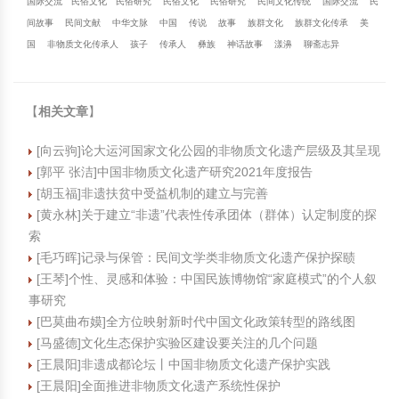
国际交流
民俗文化
民俗研究
民俗文化
民俗研究
民间文化传统
国际交流
民
间故事
民间文献
中华文脉
中国
传说
故事
族群文化
族群文化传承
美
国
非物质文化传承人
孩子
传承人
彝族
神话故事
漾濞
聊斋志异
【
相关文章
】
[向云驹]论大运河国家文化公园的非物质文化遗产层级及其呈现
[郭平 张洁]中国非物质文化遗产研究2021年度报告
[胡玉福]非遗扶贫中受益机制的建立与完善
[黄永林]关于建立“非遗”代表性传承团体（群体）认定制度的探
索
[毛巧晖]记录与保管：民间文学类非物质文化遗产保护探赜
[王琴]个性、灵感和体验：中国民族博物馆“家庭模式”的个人叙
事研究
[巴莫曲布嫫]全方位映射新时代中国文化政策转型的路线图
[马盛德]文化生态保护实验区建设要关注的几个问题
[王晨阳]非遗成都论坛丨中国非物质文化遗产保护实践
[王晨阳]全面推进非物质文化遗产系统性保护