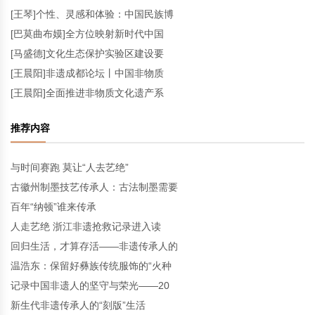
[王琴]个性、灵感和体验：中国民族博
[巴莫曲布嫫]全方位映射新时代中国
[马盛德]文化生态保护实验区建设要
[王晨阳]非遗成都论坛丨中国非物质
[王晨阳]全面推进非物质文化遗产系
推荐内容
与时间赛跑 莫让“人去艺绝”
古徽州制墨技艺传承人：古法制墨需要
百年“纳顿”谁来传承
人走艺绝 浙江非遗抢救记录进入读
回归生活，才算存活——非遗传承人的
温浩东：保留好彝族传统服饰的“火种
记录中国非遗人的坚守与荣光——20
新生代非遗传承人的“刻版”生活