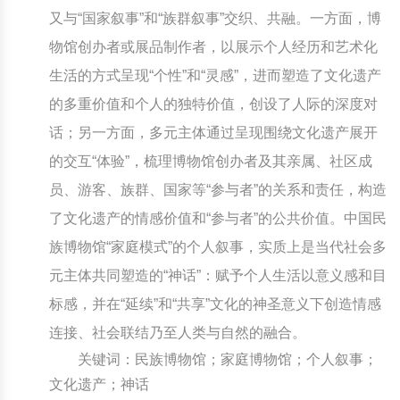
又与“国家叙事”和“族群叙事”交织、共融。一方面，博
中国民俗时尚
扎染
中国民俗时尚
扎染
物馆创办者或展品制作者，以展示个人经历和艺术化
生活的方式呈现“个性”和“灵感”，进而塑造了文化遗产
中国传统服饰
皮影
中国传统服饰
皮影
的多重价值和个人的独特价值，创设了人际的深度对
中华民居
木雕
中华民居
木雕
话；另一方面，多元主体通过呈现围绕文化遗产展开
的交互“体验”，梳理博物馆创办者及其亲属、社区成
中华文脉
紫砂壶
中华文脉
紫砂壶
员、游客、族群、国家等“参与者”的关系和责任，构造
中国结
中国结
了文化遗产的情感价值和“参与者”的公共价值。中国民
族博物馆“家庭模式”的个人叙事，实质上是当代社会多
提线木偶
提线木偶
元主体共同塑造的“神话”：赋予个人生活以意义感和目
标感，并在“延续”和“共享”文化的神圣意义下创造情感
剪纸艺术
剪纸艺术
连接、社会联结乃至人类与自然的融合。
关键词：民族博物馆；家庭博物馆；个人叙事；
文化遗产；神话