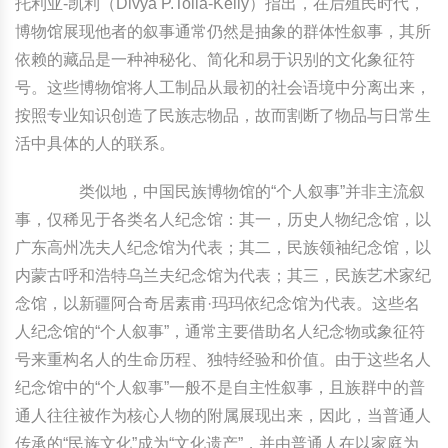
托利亚-凯利（Divya P.Tolia-Kelly）指出，在后殖民时代，
博物馆展现他者的叙事通常仍然是抽象的群体性叙事，其所
依赖的藏品是一种神秘化、简化和易于识别的文化象征符
号。这些博物馆将人工制品从最初的社会语境中分离出来，
按照专业知识创造了民族志物品，故而割断了物品与日常生
活中具体的人的联系。
类似地，中国民族博物馆的“个人叙事”并非主流叙
事，仅稀见于各类名人纪念馆：其一，历史人物纪念馆，以
广东高州冼夫人纪念馆为代表；其二，民族领袖纪念馆，以
内蒙古呼和浩特乌兰夫纪念馆为代表；其三，民族艺术家纪
念馆，以新疆阿合奇居素甫·玛玛依纪念馆为代表。这些名
人纪念馆的“个人叙事”，通常主要借助名人纪念物或象征符
号来重构名人的生命历程、独特经验和价值。由于这些名人
纪念馆中的“个人叙事”一般不是自主性叙事，且族群中的普
通人往往被作为核心人物的附属展现出来，因此，当普通人
传承的“民族文化”成为“文化遗产”，并由普通人在以家庭为