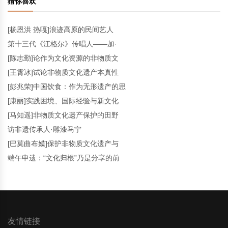
猜你喜欢
[杨恩洪 热嘎]浪迹高原的民间艺人
第十三代《江格尔》传唱人——加·
[陈志勤]论作为文化资源的非物质文
[王霄冰]试论非物质文化遗产本真性
[彭兆荣]中国饮食：作为无形遗产的思
[康丽]实践困境、国际经验与新文化
[马知遥]非物质文化遗产保护的田野
访非遗传承人·雕漆马宁
[巴莫曲布嫫]保护非物质文化遗产与
端午申遗：“文化归根”乃是分享的前
友情链接