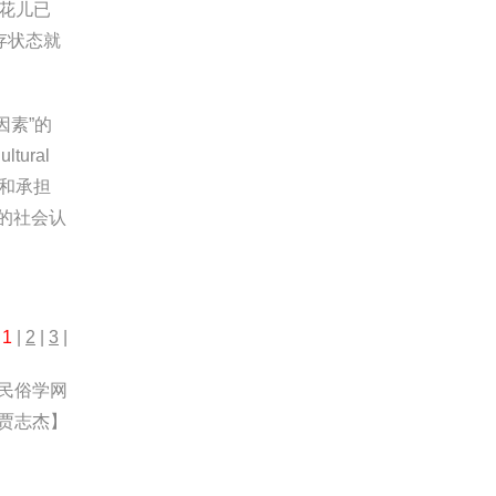
花儿已
存状态就
因素”的
ural
造者和承担
手的社会认
：
1
|
2
|
3
|
民俗学网
贾志杰】