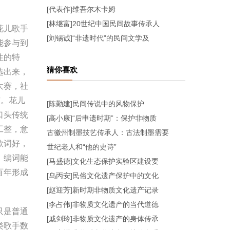
[代表作]维吾尔木卡姆
[林继富]20世纪中国民间故事传承人
花儿歌手
[刘锡诚]“非遗时代”的民间文学及
能参与到
性的特
猜你喜欢
选出来，
大赛，社
度。花儿
[陈勤建]民间传说中的风物保护
口头传统
[高小康]“后申遗时期”：保护非物质
工整，意
古徽州制墨技艺传承人：古法制墨需要
歌词好，
世纪老人和“他的史诗”
、编词能
[马盛德]文化生态保护实验区建设要
百年形成
[乌丙安]民俗文化遗产保护中的文化
[赵迎芳]新时期非物质文化遗产记录
[李占伟]非物质文化遗产的当代道德
只是普通
[戚剑玲]非物质文化遗产的身体传承
类歌手数