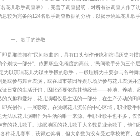
百名花儿歌手调查表》，完善了调查提纲，对所有被调查人作了
息较为完备的124名歌手调查数据的分析，以揭示洮岷花儿歌
一、歌手的选取
是那些拥有“民间歌曲的，具有口头创作传统和演唱历史习惯
个别或一部分”。依照职业化程度的高低，“民间歌手分为三个
认定为以演唱花儿为谋生手段的歌手，一般理解为主要参与各种舞
则是或参与舞台表演，或在城市茶园等娱乐场所参与花儿表演并
保证日常的生活开销，因此还要依靠其他经营——种地、养殖、
己的兴趣和爱好，花儿演唱仅是生活的一部分，在生产劳动的田
，即兴创作，一展歌喉。在洮岷花儿流传的中心区域，职业歌手
也无法以花儿演唱作为生活的唯一来源。半职业歌手也不多，仅
声誉的花儿歌手。洮岷地区的花儿歌手大多数是业余歌手，他们
的各种花儿赛事，获得过奖项，但大多数为没有受过学校教育、