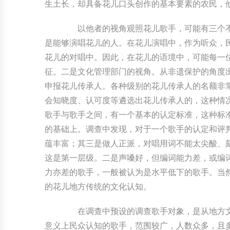
生土长，却具备花儿口头创作的基本要素的农民，
以他者的视角观照花儿歌手，可能有三个不
是能够演唱花儿的人。在花儿演唱中，作为听众，
花儿的对唱中。因此，在花儿的语境中，可能每一
征。二是文化管理部门的视角。从非遗保护的角度
申报花儿传承人。各种级别的花儿传承人的名额非
会知晓度、认可度等遴选出花儿传承人的，这种情况
歌手与歌手之间，有一个基本的认定标准，这种标
的基础上。调查中发现，对于一个歌手的认定和评
蕴丰富；其三是做人正派，对唱用词不能太尖酸、
这是第一层级。二是声嗓好，但编词能力差，或编
力亦差的歌手，一般被认为是水平低下的歌手。当
的花儿地方传统的文化认知。
在调查中预设的调查歌手对象，是从地方文
意义上民众认知的歌手，范围较广，人数众多，且