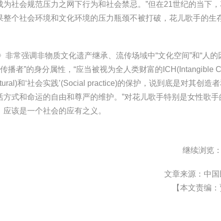
为社会规范压力之网下行为和社会禁忌。”但在21世纪的当下，
果整个社会环境和文化环境的压力瓶颈不被打破，花儿歌手的生
非常强调非物质文化遗产继承、流传场域中“文化空间”和“人的
的身分属性，“应当被视为全人类财富的ICH(Intangible Cult
ural)和‘社会实践’(Social practice)的保护，说到底是对其创
其生活方式和命运的自由和尊严的维护。”对花儿歌手特别是女性歌
，应该是一个社会的应有之义。
继续浏览
文章来源：中国
【本文责编：