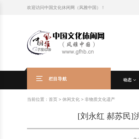
欢迎访问
中国文化休闲网（风雅中国）
！
旅游民俗文化动态
中国民俗史话
中国古代休闲文化
中国传统节日
中国生肖文化
中国饮食文化
刺绣
中国民间故事
中国周易文化
现代家庭教育知识
旅游民俗文化动态
中国民俗史话
中国古代休闲文化
中国传统节日
中国生肖文化
中国饮食文化
刺绣
中国民间故事
中国周易文化
现代家庭教育知识
社会热点新闻
中华民俗礼仪
文化休闲产业研究
国外传统节日
星座文化
国外饮食文化
年画
外国民间故事
中国风水文化
校园文化建设知识
社会热点新闻
中华民俗礼仪
文化休闲产业研究
国外传统节日
星座文化
国外饮食文化
年画
外国民间故事
中国风水文化
校园文化建设知识
中国民俗趣谈
非物质文化遗产
风筝
中国宗教文化
学习力教育知识
返回首页
中国民俗趣谈
非物质文化遗产
风筝
中国宗教文化
学习力教育知识
中华姓氏文化
政策法律法规
漆器
苗族巫蛊文化
教育名家
中华姓氏文化
政策法律法规
漆器
苗族巫蛊文化
教育名家
栏目导航
动态
中国民俗信仰
国外民俗趣谈
泥人
国外神秘文化
艺术百科
中国民俗信仰
国外民俗趣谈
泥人
国外神秘文化
艺术百科
当前位置：
首页
>
休闲文化
>
非物质文化遗产
中国民俗禁忌
旅游出行知识
绸伞
中国性文化
生活百科
中国民俗禁忌
旅游出行知识
绸伞
中国性文化
生活百科
[刘永红 郝苏民
中外婚俗文化
时尚休闲文化
灯笼
教育百科
中外婚俗文化
时尚休闲文化
灯笼
教育百科
中国民俗研究
国际交流
草编
其他百科
中国民俗研究
国际交流
草编
其他百科