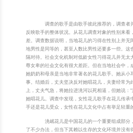
调查的歌手是由歌手彼此推荐的，调查者并
反映歌手的整体状况。从花儿调查对象的性别来看
差。调查数据说明，当地花儿的习得在性别上并无
地男性是同等的，甚至人数比男性还要多一些。这
隔对待。社会文化机制对低龄女性习得花儿并无太
尊女卑的社会文化有很大差距。但在当地社会中，
她奶奶和母亲是当地非常著名的花儿歌手。她从小
事。结婚后，丈夫坚决反对她唱花儿，夫妻经常为
上，丈夫气急，将她拉进洮河以死相逼，但她说：“
她唱花儿。调查中发现，女性花儿歌手在花儿传承
手还是花儿受众，女性在花儿文化中占有举足轻重
洮岷花儿是中国花儿的一个重要组成部分，
了不少办法，但当下其赖以生存的文化环境并没有得