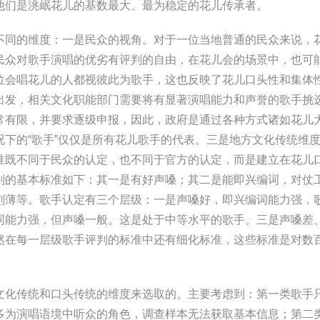
他们是洮岷花儿的基数最大、最为稳定的花儿传承者。
同的维度：一是民众的视角。对于一位当地普通的民众来说，
民众对歌手演唱的优劣有评判的自由，在花儿会的场景中，也可
位会唱花儿的人都视彼此为歌手，这也反映了花儿口头性和集体
出发，相关文化职能部门需要将有显著演唱能力和声誉的歌手挑
常有限，并要求逐级申报，因此，政府是通过各种方式诸如花儿
下的“歌手”仅仅是所有花儿歌手的代表。三是地方文化传统维
准既不同于民众的认定，也不同于官方的认定，而是建立在花儿
判的基本标准如下：其一是有好声嗓；其二是能即兴编词，对仗
刻薄等。歌手认定有三个层级：一是声嗓好，即兴编词能力强，
词能力强，但声嗓一般。这是处于中等水平的歌手。三是声嗓差
然在每一层级歌手评判的标准中还有细化标准，这些标准是对数
化传统和口头传统的维度来选取的。主要考虑到：第一类歌手
多为演唱语境中听众的角色，调查样本无法获取基本信息；第二