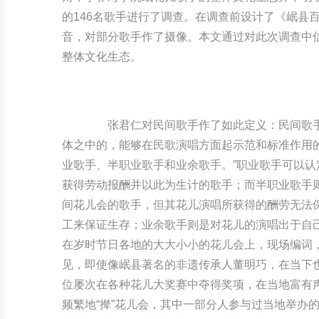
的146名歌手进行了调查。在调查前设计了《岷县
音，对部分歌手作了摄像。本文通过对此次调查中信
整体文化生态。
张君仁对民间歌手作了如此定义：民间歌手即
体之中的，能够在民歌演唱方面起示范和标准作用的
业歌手、半职业歌手和业余歌手。”职业歌手可以
获得劳动报酬并以此为生计的歌手；而半职业歌手
间花儿会的歌手，但其花儿演唱所获得的酬劳无法
工来保证生存；业余歌手则是对花儿的演唱出于自
在岁时节日各地的大大小小的花儿会上，现场编词
见，即使像岷县著名的非遗传承人董明巧，在当下
位屡次在各种花儿大奖赛中夺得奖项，在当地富有
频繁地“撵”花儿会，其中一部分人参与过当地举办