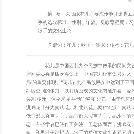
作
中国民俗时尚
扎染
中国民俗时尚
扎染
摘 要：以洮岷花儿主要流传地甘肃省岷
手的选取标准、性别、年龄、受教育程度，习
中国传统服饰
皮影
中国传统服饰
皮影
歌手的文化生态。
中华民居
木雕
中华民居
木雕
关键词：花儿；歌手；洮岷；传承；花儿
中华文脉
紫砂壶
中华文脉
紫砂壶
花儿是中国西北九个民族中传承的民间文艺代
中国结
中国结
府间委员会第四次会议上，中国花儿经审议被列入
局”的重要体现。“花儿在九个民族民众中达到了不
提线木偶
提线木偶
纬度空间的张力。就其所反映的文化内涵来看，流
关系‘多元一体格局’的生动诠释和实证。”由于歌
剪纸艺术
剪纸艺术
洮岷花儿分为南路花儿和北路花儿两种流派。南路花
低音部以真声为主，高音部以假声为主，高水平的
态，有些学者已经作了关注，但总体而言，洮岷花
角，学界对于洮岷花儿歌手的整体文化生态并不明了。