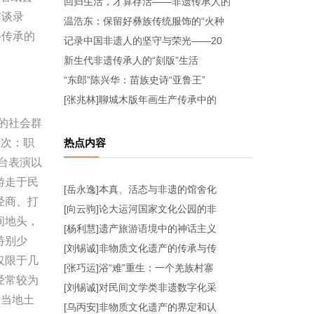
回归生活，才算存活——非遗传承人的
访谈录
温浩东：保留好彝族传统服饰的“火种
手传承的
记录中国非遗人的坚守与荣光——20
新生代非遗传承人的“刻版”生活
“东郎”陈兴华：苗族史诗“亚鲁王”
[张兆林]聊城木版年画生产传承中的
的社会群
层次：职
热点内容
台表演以
游走于民
[岳永逸]本真、活态与非遗的馆舍化
经商、打
[向云驹]论大运河国家文化公园的非
间地头，
[杨利慧]遗产旅游语境中的神话主义
特别少
[刘锡诚]非物质文化遗产的传承与传
仅限于几
[张巧运]浴“难”重生：一个羌族村寨
经常较为
[刘锡诚]对民间文学类非遗数字化采
在当地土
[乌丙安]非物质文化遗产的界定和认