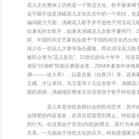
花儿文化整体上仍然是一个禁忌文化，歌手被束缚
这不能不说是洮岷花儿文化生态中的一个死结，也
编词能力方面，洮岷花儿歌手并不逊色于河湟花儿歌
位著名的女歌手，如著名洮岷花儿女歌手董明巧，20
联、中国民间文艺家协会授予“中国民间文化杰出传
很少在一些花儿大赛等场合露面。而在河湟花儿歌手
被民众誉为“花儿皇后”。21世纪的头十年中，河湟
省区“沙湖杯”民歌比赛获金奖，2004年参加中
调———送大哥》，以及合集《拉夜川》等。还有
文娥、才让卓玛、马玉莲等十几位女歌手。洮岷花
面的原因，洮岷地区整体文化语境加于歌手特别是
花儿本是传统农耕社会的民间艺术，其中的禁
达情爱的内容居多，在语言层面受到禁止。特别是
的行为。在这里由于言语(内容)的禁忌，其行为本
关系。一方面由于传统文化的压力，特别是儒家文化