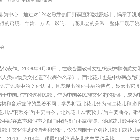
者：刘永红
中国民间故事网
县为中心，通过对124名歌手的田野调查和数据统计，揭示了洮
得的语境、年龄、方式，影响、与花儿会的关系，整体呈现了洮
会
表作。2009年9月30日，在联合国教科文组织保护非物质文
《人类非物质文化遗产代表作名录》。西北花儿也是中华民族“多
同语言语境中的文化认同，且表现出涵化共融的特点，显示出它
布于中国北方的这种民歌，作为中国各民族文化史的折射，成为
词结构和音乐旋律的显著不同，学界将西北花儿分为河湟花儿和洮
儿以“啊欧令”为主要曲令，北路花儿以“两怜儿”为主要曲令。歌
歌手能在真声和假声之间自由转换而不露痕迹。洮岷花儿歌手的
儿歌手文化生态的调查和分析，仅仅局限于个别花儿歌手或花儿
2013—2014年，课题组对洮岷花儿的主要传承地———甘