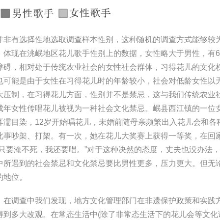
非有选择性地选取调查样本性别，这种随机的调查方式能够较
，体现在洮岷地区花儿歌手性别上的数据，女性略大于男性，有6
障碍，相对处于传统农业社会的女性社会群体，习得花儿的文化
也可能是由于女性在习得花儿时的年龄较小，社会对低龄女性以
大压制，在习得花儿方面，性别并不是禁忌，这与我们传统农业
成年女性传唱花儿被视为一种社会文化禁忌。岷县西江镇的一位
耳濡目染，12岁开始唱花儿，未婚前随母亲频繁出入花儿会和各
此事吵架、打架。有一次，她在花儿大奖赛上获得一等奖，在回
只要淹不死，我还要唱。”对于这种决然的态度，丈夫也没办法
中所遇到的社会禁忌和文化禁忌要比男性更多，压力更大。但无
的地位。
在调查中我们发现，地方文化管理部门在非遗保护政策和实践
到多大改观。在常态生活中(除了非常态生活下的花儿会等文化