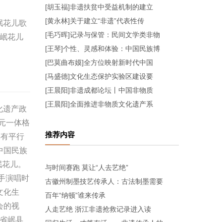
[胡玉福]非遗扶贫中受益机制的建立
[黄永林]关于建立“非遗”代表性传
岷花儿歌
[毛巧晖]记录与保管：民间文学类非物
岷花儿
[王琴]个性、灵感和体验：中国民族博
[巴莫曲布嫫]全方位映射新时代中国
[马盛德]文化生态保护实验区建设要
[王晨阳]非遗成都论坛丨中国非物质
[王晨阳]全面推进非物质文化遗产系
化遗产政
元一体格
推荐内容
具有平行
中国民族
岷花儿。
与时间赛跑 莫让“人去艺绝”
手演唱时
古徽州制墨技艺传承人：古法制墨需要
文化生
百年“纳顿”谁来传承
会的视
人走艺绝 浙江非遗抢救记录进入读
肃省岷县