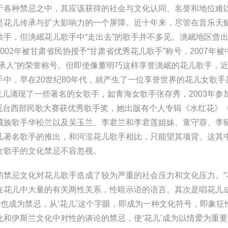
于各种禁忌之中，其应该获得的社会与文化认同、名誉和地位难
是花儿传承与扩大影响力的一个屏障。近十年来，尽管在音乐天
手，但洮岷花儿歌手中“走出去”的歌手并不多见。洮岷地区曾
02年被甘肃省民协授予“甘肃省优秀花儿歌手”称号，2007年被
承人”的荣誉称号。但即使像董明巧这样享誉洮岷的花儿歌手，
中，早在20世纪80年代，就产生了一位享誉世界的花儿女歌手
花儿涌现了一些著名的女歌手，如青海女歌手张存秀，2003年参
央电视台西部民歌大赛获优秀歌手奖，她出版有个人专辑《水红花》
藏族歌手华松兰以及吴玉兰、李君兰和李君莲姐妹、童守蓉、李
儿著名歌手的推出，和河湟花儿歌手相比，只能望其项背。这其
女歌手的文化禁忌不容忽视。
忌文化对花儿歌手造成了较为严重的社会压力和文化压力。“
在花儿中大量的有关两性关系，性暗示语的语言。其次是唱花儿
身也成为禁忌，从‘花儿’这个字眼，即成为一种文化符号，即象征
和伊斯兰文化中对性的谈论的禁忌，使‘花儿’成为以情爱为重