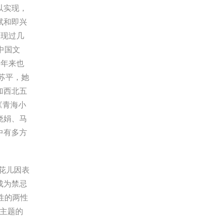
以实现，
赋和即兴
出现过几
中国文
近年来也
苏平，她
加西北五
《青海小
晓娟、马
中有多方
花儿因表
成为禁忌
性的两性
要主题的