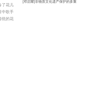
[邓启耀]非物质文化遗产保护的多重
备了花儿
目中歌手
传统的花