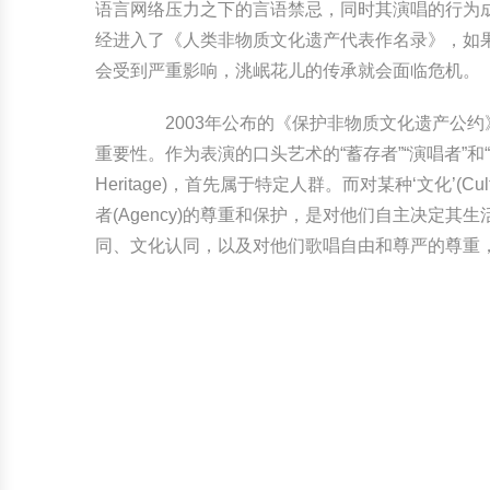
语言网络压力之下的言语禁忌，同时其演唱的行为成
经进入了《人类非物质文化遗产代表作名录》，如
会受到严重影响，洮岷花儿的传承就会面临危机。
2003年公布的《保护非物质文化遗产公约》
重要性。作为表演的口头艺术的“蓄存者”“演唱者”和“传播者”
Heritage)，首先属于特定人群。而对某种‘文化’(Cult
者(Agency)的尊重和保护，是对他们自主决定
同、文化认同，以及对他们歌唱自由和尊严的尊重