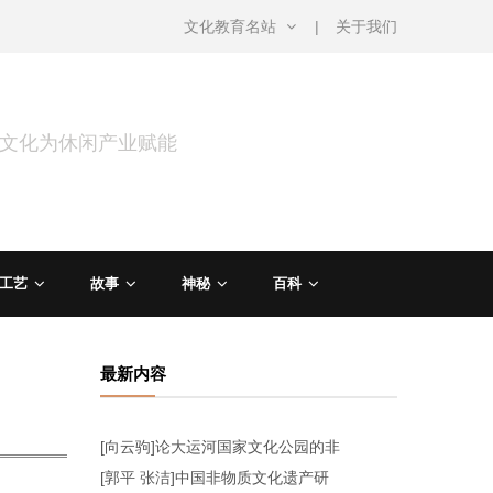
文化教育名站
关于我们
用文化为休闲产业赋能
工艺
故事
神秘
百科
最新内容
[向云驹]论大运河国家文化公园的非
[郭平 张洁]中国非物质文化遗产研