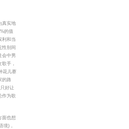
为真实地
%的值
权利和当
无性别间
社会中男
女歌手，
种花儿赛
家的路
，只好让
论作为歌
方面也想
语境)，