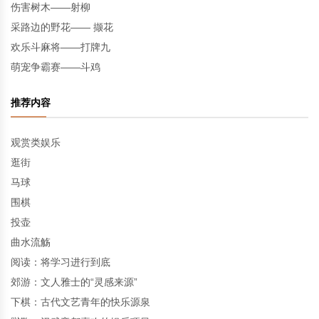
伤害树木——射柳
采路边的野花—— 撷花
欢乐斗麻将——打牌九
萌宠争霸赛——斗鸡
推荐内容
观赏类娱乐
逛街
马球
围棋
投壶
曲水流觞
阅读：将学习进行到底
郊游：文人雅士的“灵感来源”
下棋：古代文艺青年的快乐源泉