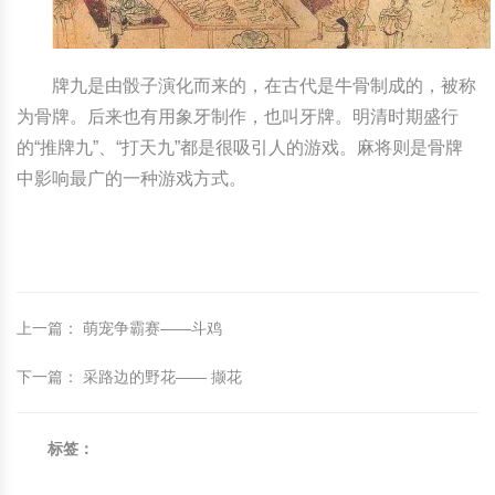
中国民俗时尚
扎染
中国民俗时尚
扎染
牌九是由骰子演化而来的，在古代是牛骨制成的，被称
中国传统服饰
皮影
中国传统服饰
皮影
为骨牌。后来也有用象牙制作，也叫牙牌。明清时期盛行
的“推牌九”、“打天九”都是很吸引人的游戏。麻将则是骨牌
中华民居
木雕
中华民居
木雕
中影响最广的一种游戏方式。
中华文脉
紫砂壶
中华文脉
紫砂壶
中国结
中国结
提线木偶
提线木偶
上一篇
：
萌宠争霸赛——斗鸡
剪纸艺术
剪纸艺术
下一篇
：
采路边的野花—— 撷花
标签：