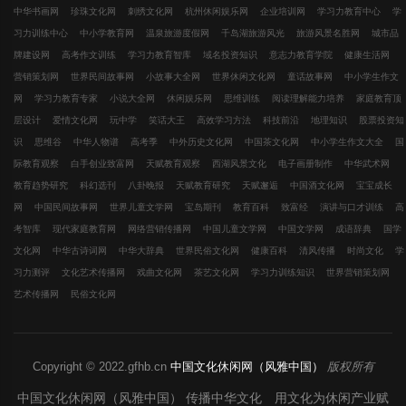
中华书画网
珍珠文化网
刺绣文化网
杭州休闲娱乐网
企业培训网
学习力教育中心
学
习力训练中心
中小学教育网
温泉旅游度假网
千岛湖旅游风光
旅游风景名胜网
城市品
牌建设网
高考作文训练
学习力教育智库
域名投资知识
意志力教育学院
健康生活网
营销策划网
世界民间故事网
小故事大全网
世界休闲文化网
童话故事网
中小学生作文
网
学习力教育专家
小说大全网
休闲娱乐网
思维训练
阅读理解能力培养
家庭教育顶
层设计
爱情文化网
玩中学
笑话大王
高效学习方法
科技前沿
地理知识
股票投资知
识
思维谷
中华人物谱
高考季
中外历史文化网
中国茶文化网
中小学生作文大全
国
际教育观察
白手创业致富网
天赋教育观察
西湖风景文化
电子画册制作
中华武术网
教育趋势研究
科幻选刊
八卦晚报
天赋教育研究
天赋邂逅
中国酒文化网
宝宝成长
网
中国民间故事网
世界儿童文学网
宝岛期刊
教育百科
致富经
演讲与口才训练
高
考智库
现代家庭教育网
网络营销传播网
中国儿童文学网
中国文学网
成语辞典
国学
文化网
中华古诗词网
中华大辞典
世界民俗文化网
健康百科
清风传播
时尚文化
学
习力测评
文化艺术传播网
戏曲文化网
茶艺文化网
学习力训练知识
世界营销策划网
艺术传播网
民俗文化网
Copyright © 2022.gfhb.cn
中国文化休闲网（风雅中国）
版权所有
中国文化休闲网（风雅中国） 传播中华文化 用文化为休闲产业赋