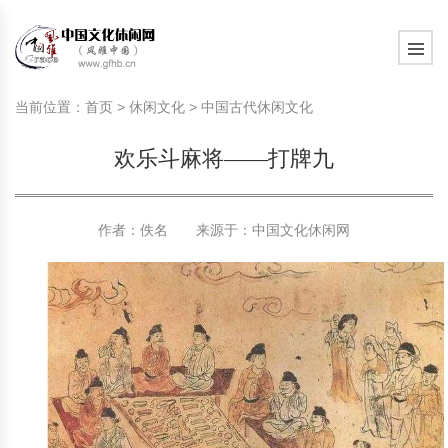
旅游民俗文化动态
中国民俗史话
中国古代休闲文化
中国传统节日
中国生肖文化
中国饮食文化
刺绣
中国民间故事
中国周易文化
现代家庭教育知识
旅游民俗文化动态
中国民俗史话
中国古代休闲文化
中国传统节日
中国生肖文化
中国饮食文化
刺绣
中国民间故事
中国周易文化
现代家庭教育知识
当前位置：
首页
>
休闲文化
>
中国古代休闲文化
社会热点新闻
中华民俗礼仪
文化休闲产业研究
国外传统节日
星座文化
国外饮食文化
年画
外国民间故事
中国风水文化
校园文化建设知识
社会热点新闻
中华民俗礼仪
文化休闲产业研究
国外传统节日
星座文化
国外饮食文化
年画
外国民间故事
中国风水文化
校园文化建设知识
欢乐斗麻将——打牌九
中国民俗趣谈
非物质文化遗产
风筝
中国宗教文化
学习力教育知识
返回首页
中国民俗趣谈
非物质文化遗产
风筝
中国宗教文化
学习力教育知识
中华姓氏文化
政策法律法规
漆器
苗族巫蛊文化
教育名家
中华姓氏文化
政策法律法规
漆器
苗族巫蛊文化
教育名家
作者：佚名 来源于：
中国文化休闲网
中国民俗信仰
国外民俗趣谈
泥人
国外神秘文化
艺术百科
中国民俗信仰
国外民俗趣谈
泥人
国外神秘文化
艺术百科
中国民俗禁忌
旅游出行知识
绸伞
中国性文化
生活百科
中国民俗禁忌
旅游出行知识
绸伞
中国性文化
生活百科
中外婚俗文化
时尚休闲文化
灯笼
教育百科
中外婚俗文化
时尚休闲文化
灯笼
教育百科
中国民俗研究
国际交流
草编
其他百科
中国民俗研究
国际交流
草编
其他百科