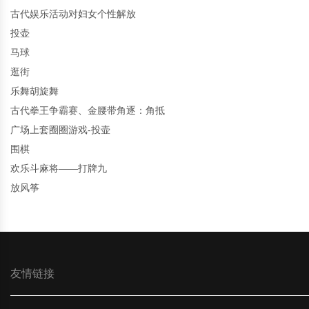
古代娱乐活动对妇女个性解放
投壶
马球
逛街
乐舞胡旋舞
古代拳王争霸赛、金腰带角逐：角抵
广场上套圈圈游戏-投壶
围棋
欢乐斗麻将——打牌九
放风筝
友情链接