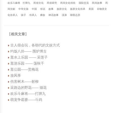
欢乐斗麻将
打牌九
民俗文化
民俗研究
民间文化传统
国际交流
民间故事
民
间文献
中华文脉
中国
传说
故事
族群文化
族群文化传承
美国
非物质文
化传承人
孩子
传承人
彝族
神话故事
漾濞
聊斋志异
【
相关文章
】
古人很会玩，各朝代的文娱方式
约饭八卦—— 围炉博古
逛水上乐园 —— 采莲子
逛游乐园 —— 荡秋千
逛公园——赏梅花
放风筝
伤害树木——射柳
采路边的野花—— 撷花
欢乐斗麻将——打牌九
萌宠争霸赛——斗鸡