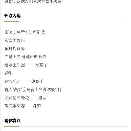
蹴鞠：汉武帝都喜欢的娱乐项目
热点内容
阅读：将学习进行到底
观赏类娱乐
乐舞胡旋舞
广场上套圈圈游戏-投壶
逛水上乐园 —— 采莲子
逛街
逛游乐园 —— 荡秋千
古人”高难度马背上的高尔夫” 打
采路边的野花—— 撷花
萌宠争霸赛——斗鸡
猜你喜欢