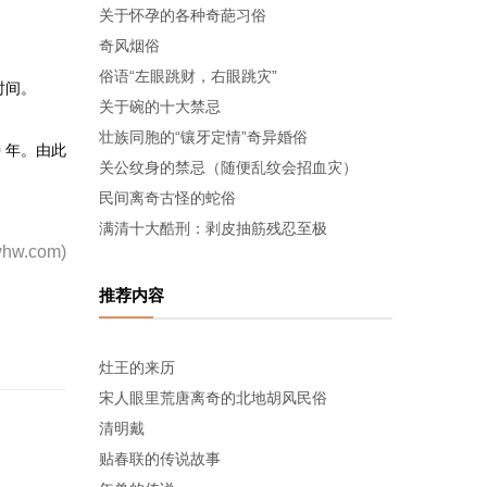
关于怀孕的各种奇葩习俗
奇风烟俗
俗语“左眼跳财，右眼跳灾”
明时间。
关于碗的十大禁忌
壮族同胞的“镶牙定情”奇异婚俗
20 年。由此
关公纹身的禁忌（随便乱纹会招血灾）
民间离奇古怪的蛇俗
满清十大酷刑：剥皮抽筋残忍至极
hw.com)
推荐内容
灶王的来历
宋人眼里荒唐离奇的北地胡风民俗
清明戴
贴春联的传说故事