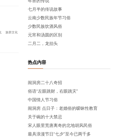
年兽的传说
七月半的传说故事
云南少数民族年节习俗
少数民族饮酒风俗
化
族群文化
元宵和汤圆的区别
二月二，龙抬头
热点内容
闹洞房二十八奇招
俗语“左眼跳财，右眼跳灾”
中国情人节习俗
闹洞房 点日子：老婚俗的暧昧性教育
关于碗的十大禁忌
宋人眼里荒唐离奇的北地胡风民俗
最具浪漫节日“七夕”至今已两千多