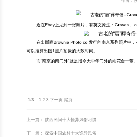
作者：
中国民俗时尚
扎染
中国民俗时尚
扎染
近在Ebay上见到一张照片，有英文原注：Graves， outs
中国传统服饰
皮影
中国传统服饰
皮影
中华民居
木雕
中华民居
木雕
在出版商Brownie Photo co 发行的南京系列照片中，有
可以推算出图1照片拍摄的大致时间。
中华文脉
紫砂壶
中华文脉
紫砂壶
而“南京的南门外”就是指今天中华门外的雨花台一带。
中国结
中国结
提线木偶
提线木偶
1
/
3
1
2
3
下一页
尾页
剪纸艺术
剪纸艺术
上一篇
：
陕西民间十大怪异风俗习惯
下一篇
：
探索中国农村十大诡异民俗