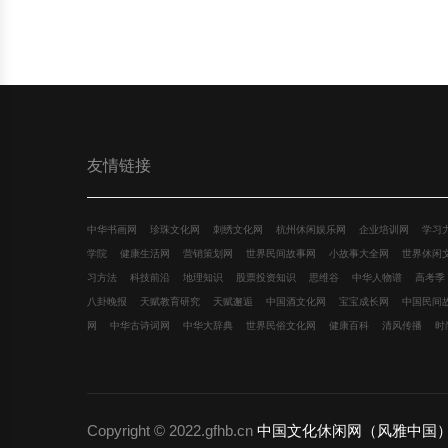
友情链接
中华书画网
珍珠文化网
刺绣文化网
杭州休闲娱乐网
企业培训网
学习
学院
健康生活网
营销策划网
世界民间故事网
小故事大全网
世界休闲
习方法
科技前沿
地理知识
股票投资知识
思维谷
中华人物谱
高考季
八卦晚报
天赋教育研究
天赋邂逅
中国酒文化网
宝宝成长网
中国民间
网
中华古诗词网
中华大辞典
世界民俗文化网
健康百科
清风传播
时
Copyright © 2022.gfhb.cn
中国文化休闲网（风雅中国