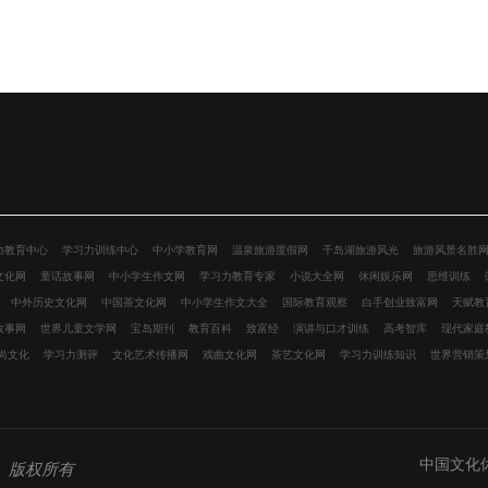
力教育中心
学习力训练中心
中小学教育网
温泉旅游度假网
千岛湖旅游风光
旅游风景名胜
文化网
童话故事网
中小学生作文网
学习力教育专家
小说大全网
休闲娱乐网
思维训练
中外历史文化网
中国茶文化网
中小学生作文大全
国际教育观察
白手创业致富网
天赋教
故事网
世界儿童文学网
宝岛期刊
教育百科
致富经
演讲与口才训练
高考智库
现代家庭
尚文化
学习力测评
文化艺术传播网
戏曲文化网
茶艺文化网
学习力训练知识
世界营销策
中国文化
）
版权所有