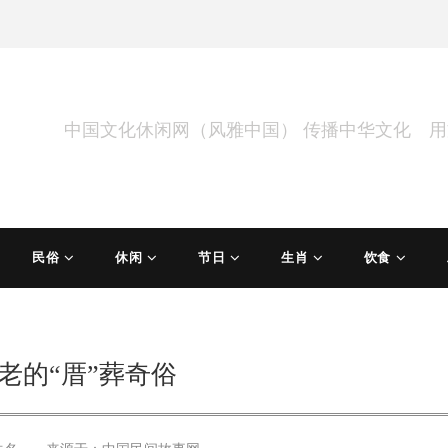
中国文化休闲网（风雅中国） 传播中华文化 
民俗
休闲
节日
生肖
饮食
老的“厝”葬奇俗