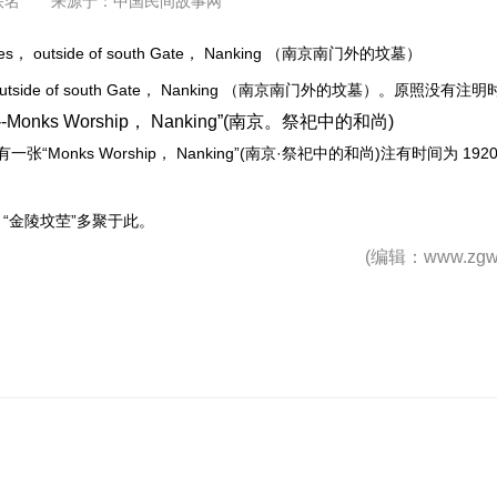
佚名 来源于：
中国民间故事网
ide of south Gate， Nanking （南京南门外的坟墓）。原照没有注
一张“Monks Worship， Nanking”(南京·祭祀中的和尚)注有时间为 19
“金陵坟茔”多聚于此。
(编辑：www.zgw