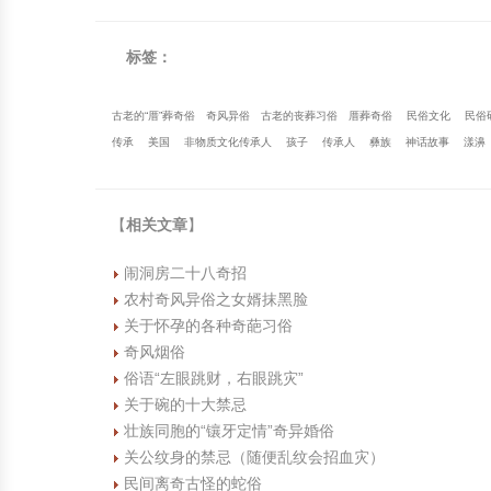
标签：
古老的“厝”葬奇俗
奇风异俗
古老的丧葬习俗
厝葬奇俗
民俗文化
民俗
传承
美国
非物质文化传承人
孩子
传承人
彝族
神话故事
漾濞
【
相关文章
】
闹洞房二十八奇招
农村奇风异俗之女婿抹黑脸
关于怀孕的各种奇葩习俗
奇风烟俗
俗语“左眼跳财，右眼跳灾”
关于碗的十大禁忌
壮族同胞的“镶牙定情”奇异婚俗
关公纹身的禁忌（随便乱纹会招血灾）
民间离奇古怪的蛇俗