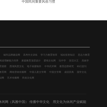
中国民间重要风俗习惯
网
城市品牌建设网
高考作文训练
学习力教育智库
域名投资知识
意志力教育
阅读理解能力培养
家庭教育顶层设计
爱情文化网
玩中学
笑话大王
高效学
育观察
西湖风景文化
电子画册制作
中华武术网
教育趋势研究
科幻选刊
教育网
网络营销传播网
中国儿童文学网
中国文学网
成语辞典
国学文化
划网
艺术传播网
民俗文化网
休闲网（风雅中国） 传播中华文化 用文化为休闲产业赋能