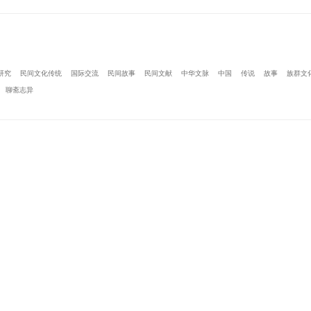
研究
民间文化传统
国际交流
民间故事
民间文献
中华文脉
中国
传说
故事
族群文
聊斋志异