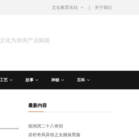
文化教育名站
关于我们
用文化为休闲产业赋能
工艺
故事
神秘
百科
最新内容
闹洞房二十八奇招
农村奇风异俗之女婿抹黑脸