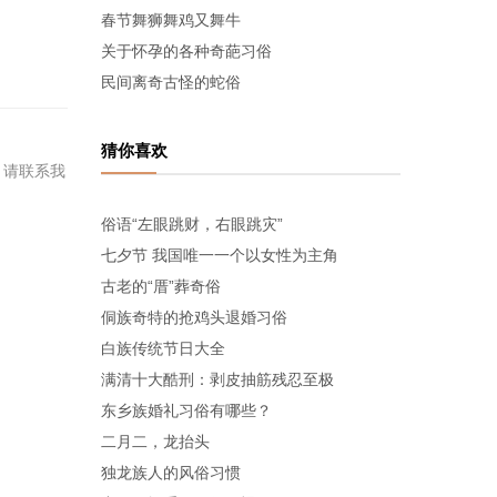
春节舞狮舞鸡又舞牛
关于怀孕的各种奇葩习俗
民间离奇古怪的蛇俗
猜你喜欢
，请联系我
俗语“左眼跳财，右眼跳灾”
七夕节 我国唯一一个以女性为主角
古老的“厝”葬奇俗
侗族奇特的抢鸡头退婚习俗
白族传统节日大全
满清十大酷刑：剥皮抽筋残忍至极
东乡族婚礼习俗有哪些？
二月二，龙抬头
独龙族人的风俗习惯